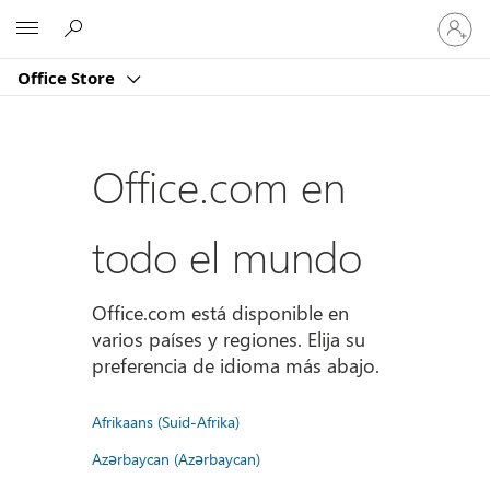
Iniciar
Microsoft
sesión
en
Office Store
tu
cuenta
Office.com en
todo el mundo
Office.com está disponible en
varios países y regiones. Elija su
preferencia de idioma más abajo.
Afrikaans (Suid-Afrika)
Azərbaycan (Azərbaycan)