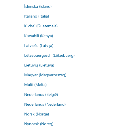
Íslenska (ísland)
Italiano (Italia)
K'iche' (Guatemala)
Kiswahili (Kenya)
Latviešu (Latvija)
Lëtzebuergesch (Lëtzebuerg)
Lietuvių (Lietuva)
Magyar (Magyarország)
Malti (Malta)
Nederlands (België)
Nederlands (Nederland)
Norsk (Norge)
Nynorsk (Noreg)