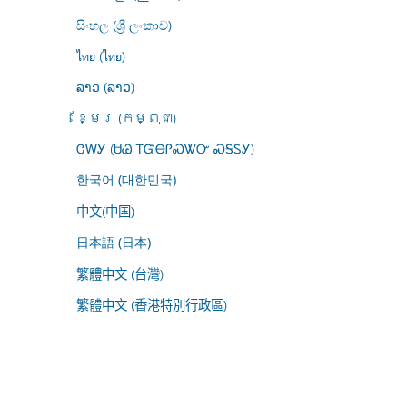
සිංහල (ශ්‍රී ලංකාව)
ไทย (ไทย)
ລາວ (ລາວ)
ខ្មែរ (កម្ពុជា)
ᏣᎳᎩ (ᏌᏊ ᎢᏳᎾᎵᏍᏔᏅ ᏍᎦᏚᎩ)
한국어 (대한민국)
中文(中国)
日本語 (日本)
繁體中文 (台灣)
繁體中文 (香港特別行政區)