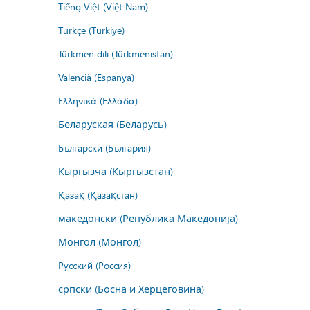
Tiếng Việt (Việt Nam)
Türkçe (Türkiye)
Türkmen dili (Türkmenistan)
Valencià (Espanya)
Ελληνικά (Ελλάδα)
Беларуская (Беларусь)
Български (България)
Кыргызча (Кыргызстан)
Қазақ (Қазақстан)
македонски (Република Македонија)
Монгол (Монгол)
Русский (Россия)
српски (Босна и Херцеговина)