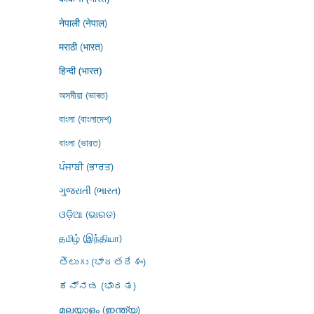
नेपाली (नेपाल)
मराठी (भारत)
हिन्दी (भारत)
অসমীয়া (ভাৰত)
বাংলা (বাংলাদেশ)
বাংলা (ভারত)
ਪੰਜਾਬੀ (ਭਾਰਤ)
ગુજરાતી (ભારત)
ଓଡ଼ିଆ (ଭାରତ)
தமிழ் (இந்தியா)
తెలుగు (భారతదేశం)
ಕನ್ನಡ (ಭಾರತ)
മലയാളം (ഇന്ത്യ)