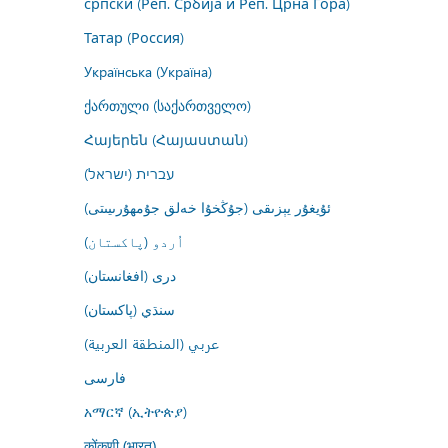
српски (Реп. Србија и Реп. Црна Гора)
Татар (Россия)
Українська (Україна)
ქართული (საქართველო)
Հայերեն (Հայաստան)
עברית (ישראל)
ئۇيغۇر يېزىقى (جۇڭخۇا خەلق جۇمھۇرىيىتى)
اُردو (پاکستان)
درى (افغانستان)
سنڌي (پاکستان)
عربي (المنطقة العربية)
فارسى
አማርኛ (ኢትዮጵያ)
कोंकणी (भारत)