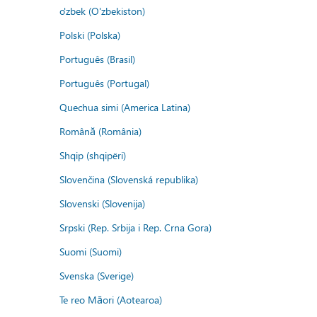
o'zbek (O'zbekiston)
Polski (Polska)
Português (Brasil)
Português (Portugal)
Quechua simi (America Latina)
Română (România)
Shqip (shqipëri)
Slovenčina (Slovenská republika)
Slovenski (Slovenija)
Srpski (Rep. Srbija i Rep. Crna Gora)
Suomi (Suomi)
Svenska (Sverige)
Te reo Māori (Aotearoa)