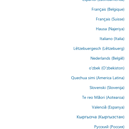
Français (Belgique)
Français (Suisse)
Hausa (Najeriya)
Italiano (Italia)
Lëtzebuergesch (Lëtzebuerg)
Nederlands (België)
o'zbek (O'zbekiston)
Quechua simi (America Latina)
Slovenski (Slovenija)
Te reo Māori (Aotearoa)
Valencià (Espanya)
Кыргызча (Кыргызстан)
Русский (Россия)