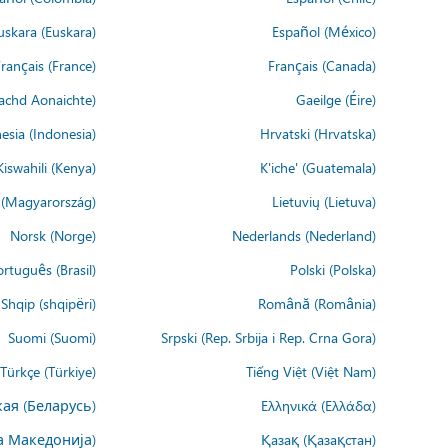
uskara (Euskara)
Español (México)
rançais (France)
Français (Canada)
achd Aonaichte)
Gaeilge (Éire)
esia (Indonesia)
Hrvatski (Hrvatska)
Kiswahili (Kenya)
K'iche' (Guatemala)
(Magyarország)
Lietuvių (Lietuva)
Norsk (Norge)
Nederlands (Nederland)
rtuguês (Brasil)
Polski (Polska)
Shqip (shqipëri)
Română (România)
Suomi (Suomi)
Srpski (Rep. Srbija i Rep. Crna Gora)
Türkçe (Türkiye)
Tiếng Việt (Việt Nam)
ая (Беларусь)
Ελληνικά (Ελλάδα)
а Македонија)
Қазақ (Қазақстан)