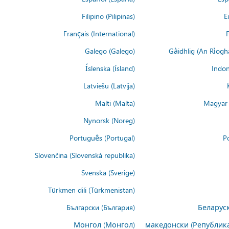
Filipino (Pilipinas)
E
Français (International)
F
Galego (Galego)
Gàidhlig (An Rìogh
Íslenska (ísland)
Indon
Latviešu (Latvija)
Malti (Malta)
Magyar 
Nynorsk (Noreg)
Português (Portugal)
Po
Slovenčina (Slovenská republika)
Svenska (Sverige)
Türkmen dili (Türkmenistan)
Български (България)
Беларуск
Монгол (Монгол)
македонски (Републик