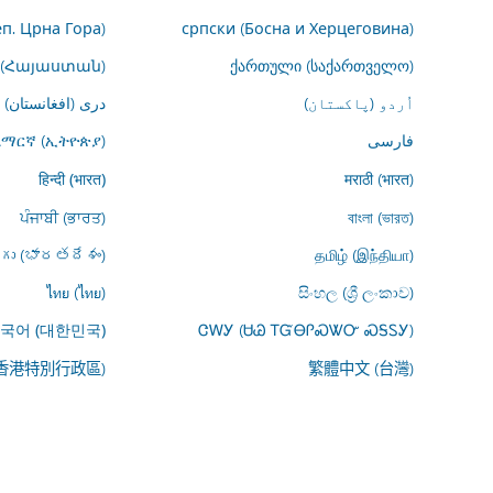
еп. Црна Гора)
српски (Босна и Херцеговина)
 (Հայաստան)
ქართული (საქართველო)
اُردو (پاکستان)
درى (افغانستان)
فارسى
አማርኛ (ኢትዮጵያ)
मराठी (भारत)
हिन्दी (भारत)
ਪੰਜਾਬੀ (ਭਾਰਤ)
বাংলা (ভারত)
ుగు (భారతదేశం)
தமிழ் (இந்தியா)
ไทย (ไทย)
සිංහල (ශ්‍රී ලංකාව)
ᏣᎳᎩ (ᏌᏊ ᎢᏳᎾᎵᏍᏔᏅ ᏍᎦᏚᎩ)
국어 (대한민국)
(香港特別行政區)
繁體中文 (台灣)