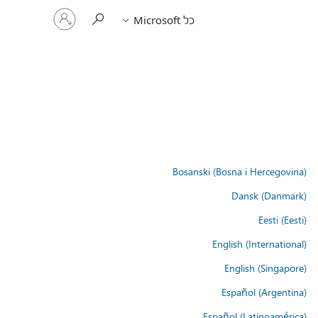
היכנס
כל Microsoft
לחשבון
שלך
Bosanski (Bosna i Hercegovina)
Dansk (Danmark)
Eesti (Eesti)
English (International)
English (Singapore)
Español (Argentina)
Español (Latinoamérica)