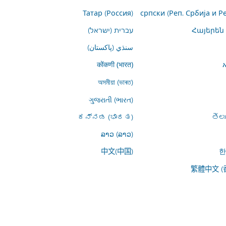
Татар (Россия)
српски (Реп. Србија и Р
Հայերեն
עברית (ישראל)
سنڌي (پاکستان)
कोंकणी (भारत)
অসমীয়া (ভাৰত)
ગુજરાતી (ભારત)
ಕನ್ನಡ (ಭಾರತ)
తెల
ລາວ (ລາວ)
中文(中国)
한
繁體中文 