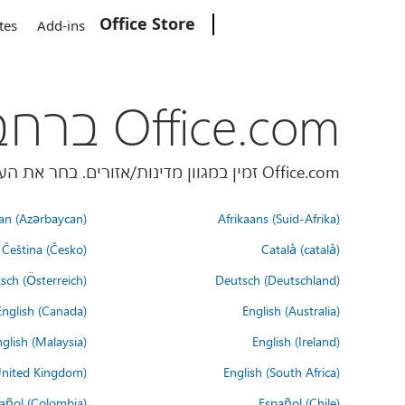
Office Store
Microsoft
tes
Add-ins
Office.com ברחבי העולם
Office.com זמין במגוון מדינות/אזורים. בחר את העדפת השפה שלך למטה.
an (Azərbaycan)
Afrikaans (Suid-Afrika)
Čeština (Česko)
Català (català)
sch (Österreich)
Deutsch (Deutschland)
English (Canada)
English (Australia)
glish (Malaysia)
English (Ireland)
United Kingdom)
English (South Africa)
añol (Colombia)
Español (Chile)