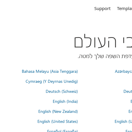
Support
Templa
Bahasa Melayu (Asia Tenggara)
Azərbayc
Cymraeg (Y Deyrnas Unedig)
Deutsch (Schweiz)
Deut
English (India)
English (New Zealand)
En
English (United States)
English (
Español (España)
Esp