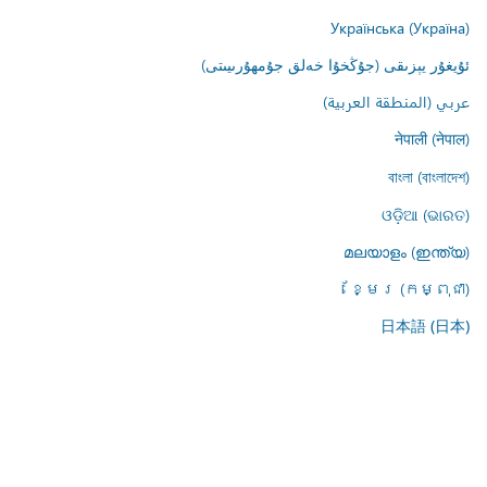
Українська (Україна)
ئۇيغۇر يېزىقى (جۇڭخۇا خەلق جۇمھۇرىيىتى)
عربي (المنطقة العربية)
नेपाली (नेपाल)
বাংলা (বাংলাদেশ)
ଓଡ଼ିଆ (ଭାରତ)
മലയാളം (ഇന്ത്യ)
ខ្មែរ (កម្ពុជា)
日本語 (日本)