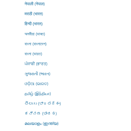
नेपाली (नेपाल)
मराठी (भारत)
हिन्दी (भारत)
অসমীয়া (ভাৰত)
বাংলা (বাংলাদেশ)
বাংলা (ভারত)
ਪੰਜਾਬੀ (ਭਾਰਤ)
ગુજરાતી (ભારત)
ଓଡ଼ିଆ (ଭାରତ)
தமிழ் (இந்தியா)
తెలుగు (భారతదేశం)
ಕನ್ನಡ (ಭಾರತ)
മലയാളം (ഇന്ത്യ)