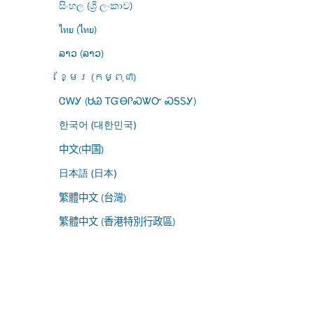
සිංහල (ශ්‍රී ලංකාව)
ไทย (ไทย)
ລາວ (ລາວ)
ខ្មែរ (កម្ពុជា)
ᏣᎳᎩ (ᏌᏊ ᎢᏳᎾᎵᏍᏔᏅ ᏍᎦᏚᎩ)
한국어 (대한민국)
中文(中国)
日本語 (日本)
繁體中文 (台灣)
繁體中文 (香港特別行政區)