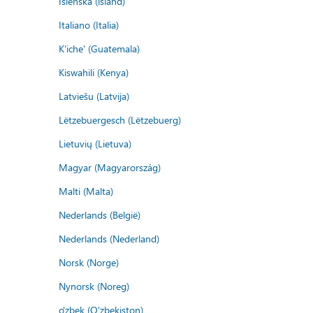
Íslenska (ísland)
Italiano (Italia)
K'iche' (Guatemala)
Kiswahili (Kenya)
Latviešu (Latvija)
Lëtzebuergesch (Lëtzebuerg)
Lietuvių (Lietuva)
Magyar (Magyarország)
Malti (Malta)
Nederlands (België)
Nederlands (Nederland)
Norsk (Norge)
Nynorsk (Noreg)
o'zbek (O'zbekiston)