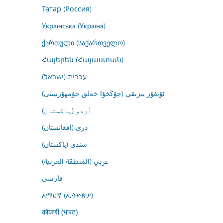
Татар (Россия)
Українська (Україна)
ქართული (საქართველო)
Հայերեն (Հայաստան)
עברית (ישראל)
ئۇيغۇر يېزىقى (جۇڭخۇا خەلق جۇمھۇرىيىتى)
اُردو (پاکستان)
درى (افغانستان)
سنڌي (پاکستان)
عربي (المنطقة العربية)
فارسى
አማርኛ (ኢትዮጵያ)
कोंकणी (भारत)