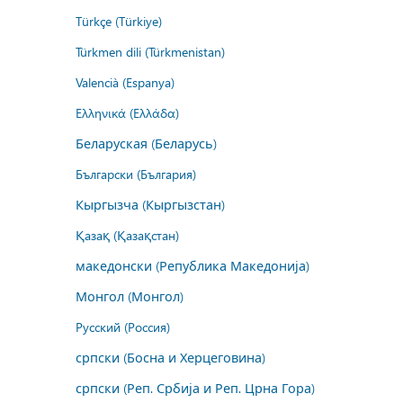
Türkçe (Türkiye)
Türkmen dili (Türkmenistan)
Valencià (Espanya)
Ελληνικά (Ελλάδα)
Беларуская (Беларусь)
Български (България)
Кыргызча (Кыргызстан)
Қазақ (Қазақстан)
македонски (Република Македонија)
Монгол (Монгол)
Русский (Россия)
српски (Босна и Херцеговина)
српски (Реп. Србија и Реп. Црна Гора)