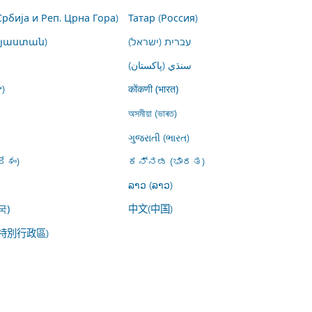
Србија и Реп. Црна Гора)
Татар (Россия)
այաստան)
עברית (ישראל)
سنڌي (پاکستان)
)
कोंकणी (भारत)
অসমীয়া (ভাৰত)
ગુજરાતી (ભારત)
ేశం)
ಕನ್ನಡ (ಭಾರತ)
ລາວ (ລາວ)
中文(中国)
국)
特別行政區)