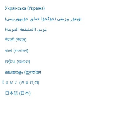
Українська (Україна)
ئۇيغۇر يېزىقى (جۇڭخۇا خەلق جۇمھۇرىيىتى)
عربي (المنطقة العربية)
नेपाली (नेपाल)
বাংলা (বাংলাদেশ)
ଓଡ଼ିଆ (ଭାରତ)
മലയാളം (ഇന്ത്യ)
ខ្មែរ (កម្ពុជា)
日本語 (日本)