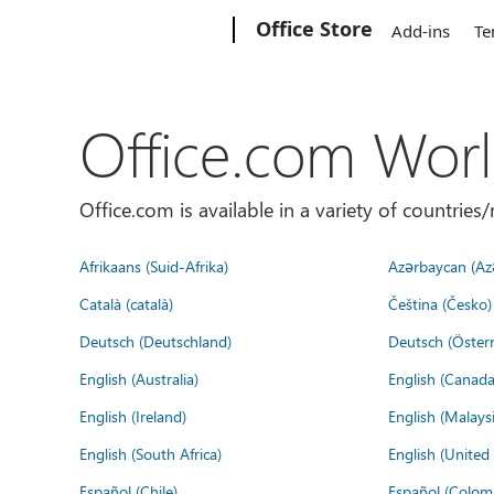
Microsoft
Office Store
Add-ins
Te
Office.com Wor
Office.com is available in a variety of countri
Afrikaans (Suid-Afrika)
Azərbaycan (Az
Català (català)
Čeština (Česko)
Deutsch (Deutschland)
Deutsch (Österr
English (Australia)
English (Canada
English (Ireland)
English (Malaysi
English (South Africa)
English (Unite
Español (Chile)
Español (Colom