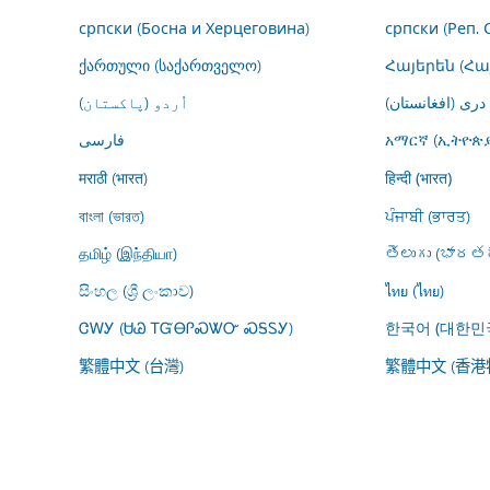
српски (Босна и Херцеговина)
српски (Реп. 
ქართული (საქართველო)
Հայերեն (Հ
درى (افغانستان)
اُردو (پاکستان)
فارسى
አማርኛ (ኢትዮጵያ
मराठी (भारत)
हिन्दी (भारत)
বাংলা (ভারত)
ਪੰਜਾਬੀ (ਭਾਰਤ)
தமிழ் (இந்தியா)
తెలుగు (భారతద
සිංහල (ශ්‍රී ලංකාව)
ไทย (ไทย)
ᏣᎳᎩ (ᏌᏊ ᎢᏳᎾᎵᏍᏔᏅ ᏍᎦᏚᎩ)
한국어 (대한민
繁體中文 (台灣)
繁體中文 (香港