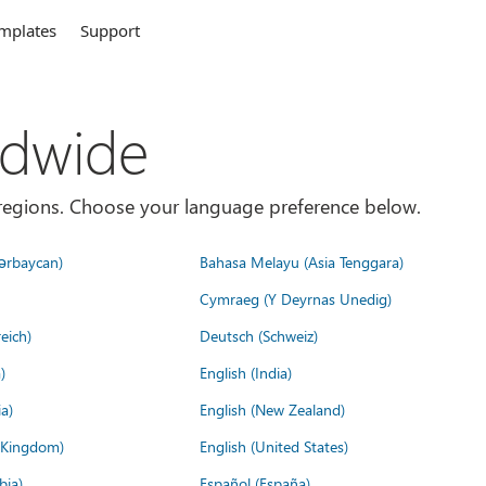
mplates
Support
ldwide
es/regions. Choose your language preference below.
ərbaycan)
Bahasa Melayu (Asia Tenggara)
Cymraeg (Y Deyrnas Unedig)
eich)
Deutsch (Schweiz)
)
English (India)
a)
English (New Zealand)
d Kingdom)
English (United States)
bia)
Español (España)