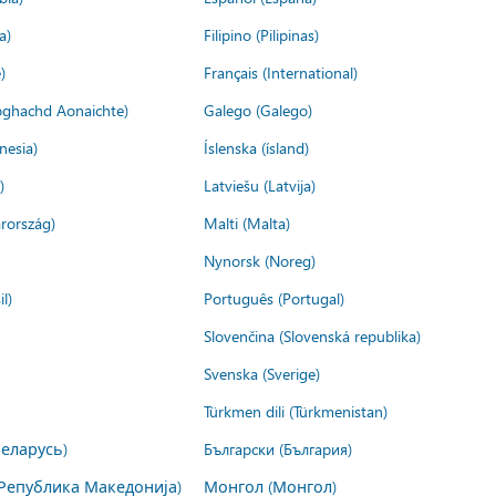
a)
Filipino (Pilipinas)
)
Français (International)
ìoghachd Aonaichte)
Galego (Galego)
nesia)
Íslenska (ísland)
)
Latviešu (Latvija)
rország)
Malti (Malta)
Nynorsk (Noreg)
l)
Português (Portugal)
Slovenčina (Slovenská republika)
Svenska (Sverige)
Türkmen dili (Türkmenistan)
Беларусь)
Български (България)
Република Македонија)
Монгол (Монгол)