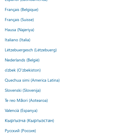
Français (Belgique)
Français (Suisse)
Hausa (Najeriya)
Italiano (Italia)
Lëtzebuergesch (Lëtzebuerg)
Nederlands (België)
o'zbek (O'zbekiston)
Quechua simi (America Latina)
Slovenski (Slovenija)
Te reo Māori (Aotearoa)
Valencià (Espanya)
Кыргызча (Кыргызстан)
Русский (Россия)