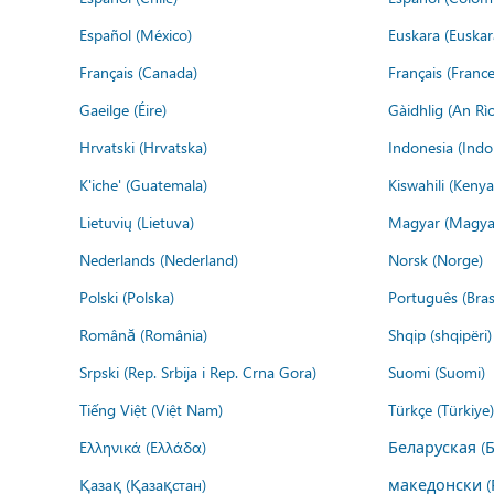
Español (México)
Euskara (Euskar
Français (Canada)
Français (France
Gaeilge (Éire)
Gàidhlig (An R
Hrvatski (Hrvatska)
Indonesia (Indo
K'iche' (Guatemala)
Kiswahili (Kenya
Lietuvių (Lietuva)
Magyar (Magya
Nederlands (Nederland)
Norsk (Norge)
Polski (Polska)
Português (Brasi
Română (România)
Shqip (shqipëri)
Srpski (Rep. Srbija i Rep. Crna Gora)
Suomi (Suomi)
Tiếng Việt (Việt Nam)
Türkçe (Türkiye)
Ελληνικά (Ελλάδα)
Беларуская (
Қазақ (Қазақстан)
македонски (