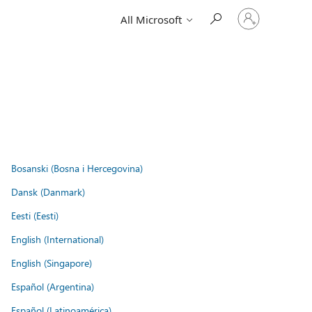
Sign
All Microsoft
in
to
your
account
Bosanski (Bosna i Hercegovina)
Dansk (Danmark)
Eesti (Eesti)
English (International)
English (Singapore)
Español (Argentina)
Español (Latinoamérica)