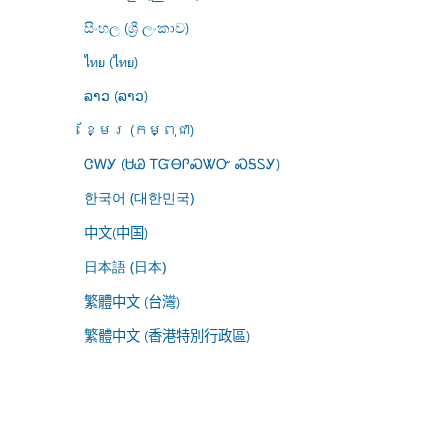
සිංහල (ශ්‍රී ලංකාව)
ไทย (ไทย)
ລາວ (ລາວ)
ខ្មែរ (កម្ពុជា)
ᏣᎳᎩ (ᏌᏊ ᎢᏳᎾᎵᏍᏔᏅ ᏍᎦᏚᎩ)
한국어 (대한민국)
中文(中国)
日本語 (日本)
繁體中文 (台灣)
繁體中文 (香港特別行政區)