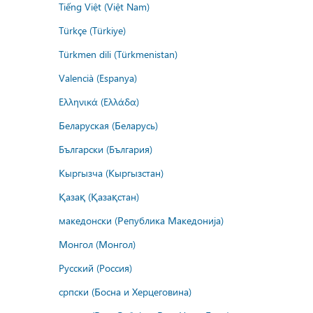
Tiếng Việt (Việt Nam)
Türkçe (Türkiye)
Türkmen dili (Türkmenistan)
Valencià (Espanya)
Ελληνικά (Ελλάδα)
Беларуская (Беларусь)
Български (България)
Кыргызча (Кыргызстан)
Қазақ (Қазақстан)
македонски (Република Македонија)
Монгол (Монгол)
Русский (Россия)
српски (Босна и Херцеговина)