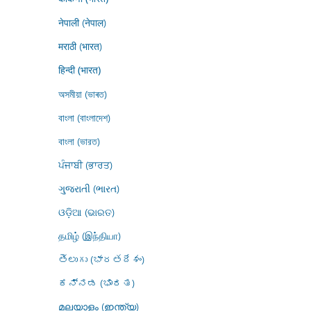
नेपाली (नेपाल)
मराठी (भारत)
हिन्दी (भारत)
অসমীয়া (ভাৰত)
বাংলা (বাংলাদেশ)
বাংলা (ভারত)
ਪੰਜਾਬੀ (ਭਾਰਤ)
ગુજરાતી (ભારત)
ଓଡ଼ିଆ (ଭାରତ)
தமிழ் (இந்தியா)
తెలుగు (భారతదేశం)
ಕನ್ನಡ (ಭಾರತ)
മലയാളം (ഇന്ത്യ)