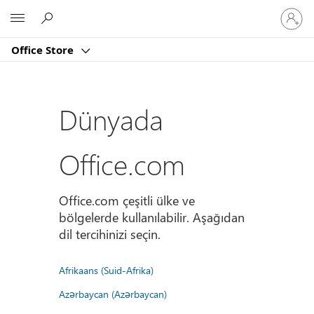
Hesabın
Microsoft
oturum
açın
Office Store
Dünyada
Office.com
Office.com çeşitli ülke ve
bölgelerde kullanılabilir. Aşağıdan
dil tercihinizi seçin.
Afrikaans (Suid-Afrika)
Azərbaycan (Azərbaycan)