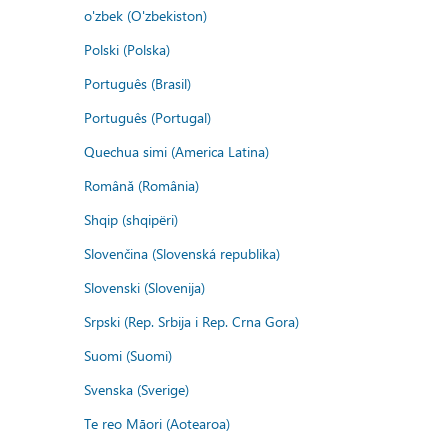
o'zbek (O'zbekiston)
Polski (Polska)
Português (Brasil)
Português (Portugal)
Quechua simi (America Latina)
Română (România)
Shqip (shqipëri)
Slovenčina (Slovenská republika)
Slovenski (Slovenija)
Srpski (Rep. Srbija i Rep. Crna Gora)
Suomi (Suomi)
Svenska (Sverige)
Te reo Māori (Aotearoa)