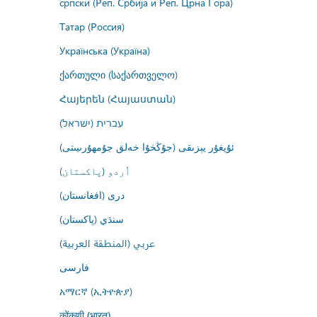
српски (Реп. Србија и Реп. Црна Гора)
Татар (Россия)
Українська (Україна)
ქართული (საქართველო)
Հայերեն (Հայաստան)
עברית (ישראל)
ئۇيغۇر يېزىقى (جۇڭخۇا خەلق جۇمھۇرىيىتى)
اُردو (پاکستان)
درى (افغانستان)
سنڌي (پاکستان)
عربي (المنطقة العربية)
فارسى
አማርኛ (ኢትዮጵያ)
कोंकणी (भारत)