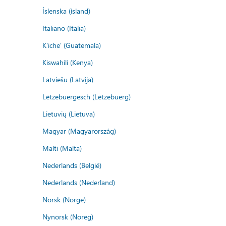
Íslenska (ísland)
Italiano (Italia)
K'iche' (Guatemala)
Kiswahili (Kenya)
Latviešu (Latvija)
Lëtzebuergesch (Lëtzebuerg)
Lietuvių (Lietuva)
Magyar (Magyarország)
Malti (Malta)
Nederlands (België)
Nederlands (Nederland)
Norsk (Norge)
Nynorsk (Noreg)