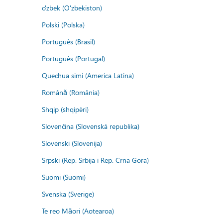
o'zbek (O'zbekiston)
Polski (Polska)
Português (Brasil)
Português (Portugal)
Quechua simi (America Latina)
Română (România)
Shqip (shqipëri)
Slovenčina (Slovenská republika)
Slovenski (Slovenija)
Srpski (Rep. Srbija i Rep. Crna Gora)
Suomi (Suomi)
Svenska (Sverige)
Te reo Māori (Aotearoa)