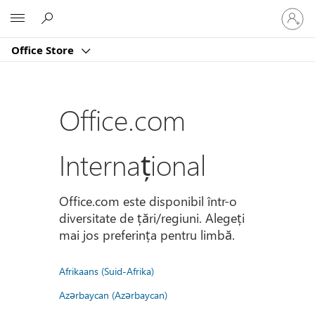
Conectaț
Microsoft
vă
la
Office Store
contul
dvs.
Office.com
Internațional
Office.com este disponibil într-o
diversitate de țări/regiuni. Alegeți
mai jos preferința pentru limbă.
Afrikaans (Suid-Afrika)
Azərbaycan (Azərbaycan)