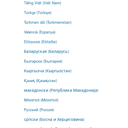
Tiếng Việt (Việt Nam)
Türkçe (Türkiye)
Türkmen dili (Türkmenistan)
Valencià (Espanya)
Ελληνικά (Ελλάδα)
Беларуская (Беларусь)
Български (България)
Кыргызча (Кыргызстан)
Қазақ (Қазақстан)
македонски (Република Македонија)
Монгол (Монгол)
Русский (Россия)
српски (Босна и Херцеговина)