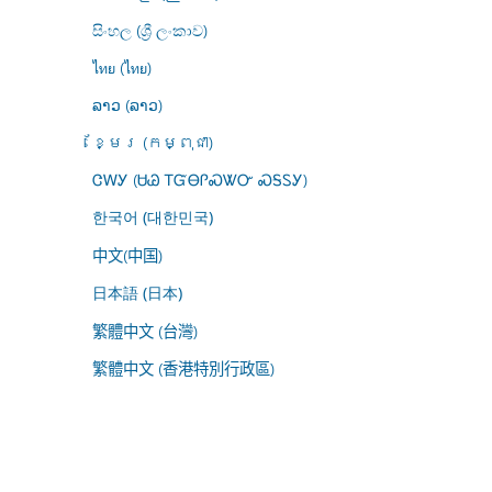
සිංහල (ශ්‍රී ලංකාව)
ไทย (ไทย)
ລາວ (ລາວ)
ខ្មែរ (កម្ពុជា)
ᏣᎳᎩ (ᏌᏊ ᎢᏳᎾᎵᏍᏔᏅ ᏍᎦᏚᎩ)
한국어 (대한민국)
中文(中国)
日本語 (日本)
繁體中文 (台灣)
繁體中文 (香港特別行政區)