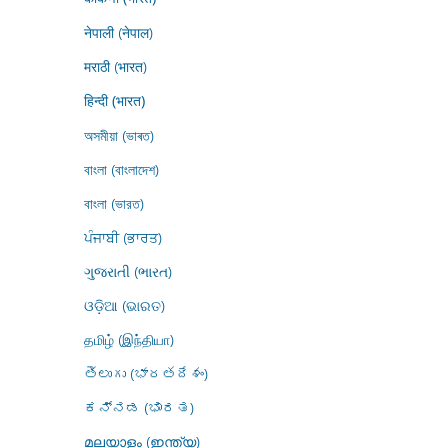
नेपाली (नेपाल)
मराठी (भारत)
हिन्दी (भारत)
অসমীয়া (ভাৰত)
বাংলা (বাংলাদেশ)
বাংলা (ভারত)
ਪੰਜਾਬੀ (ਭਾਰਤ)
ગુજરાતી (ભારત)
ଓଡ଼ିଆ (ଭାରତ)
தமிழ் (இந்தியா)
తెలుగు (భారతదేశం)
ಕನ್ನಡ (ಭಾರತ)
മലയാളം (ഇന്ത്യ)