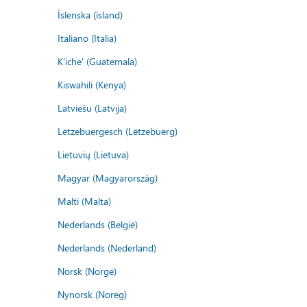
Íslenska (ísland)
Italiano (Italia)
K'iche' (Guatemala)
Kiswahili (Kenya)
Latviešu (Latvija)
Lëtzebuergesch (Lëtzebuerg)
Lietuvių (Lietuva)
Magyar (Magyarország)
Malti (Malta)
Nederlands (België)
Nederlands (Nederland)
Norsk (Norge)
Nynorsk (Noreg)