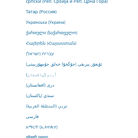
српски (Реп. Србија и Реп. Црна Гора)
Татар (Россия)
Українська (Україна)
ქართული (საქართველო)
Հայերեն (Հայաստան)
עברית (ישראל)
ئۇيغۇر يېزىقى (جۇڭخۇا خەلق جۇمھۇرىيىتى)
اُردو (پاکستان)
درى (افغانستان)
سنڌي (پاکستان)
عربي (المنطقة العربية)
فارسى
አማርኛ (ኢትዮጵያ)
कोंकणी (भारत)