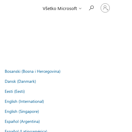
Prihláste
Všetko Microsoft
sa
k
svojmu
kontu
.
Bosanski (Bosna i Hercegovina)
Dansk (Danmark)
Eesti (Eesti)
English (International)
English (Singapore)
Español (Argentina)
Español (Latinoamérica)