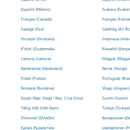
Español (México)
Euskara (Euskar
Français (Canada)
Français (France
Gaeilge (Éire)
Gàidhlig (An R
Hrvatski (Hrvatska)
Indonesia (Indo
K'iche' (Guatemala)
Kiswahili (Kenya
Lietuvių (Lietuva)
Magyar (Magya
Nederlands (Nederland)
Norsk (Norge)
Polski (Polska)
Português (Brasi
Română (România)
Shqip (shqipëri)
Srpski (Rep. Srbija i Rep. Crna Gora)
Suomi (Suomi)
Tiếng Việt (Việt Nam)
Türkçe (Türkiye)
Ελληνικά (Ελλάδα)
Беларуская (Бе
Қазақ (Қазақстан)
македонски (Р