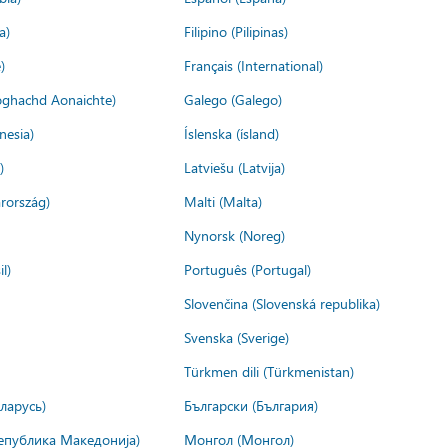
a)
Filipino (Pilipinas)
)
Français (International)
ìoghachd Aonaichte)
Galego (Galego)
nesia)
Íslenska (ísland)
)
Latviešu (Latvija)
rország)
Malti (Malta)
Nynorsk (Noreg)
l)
Português (Portugal)
Slovenčina (Slovenská republika)
Svenska (Sverige)
Türkmen dili (Türkmenistan)
ларусь)
Български (България)
епублика Македонија)
Монгол (Монгол)