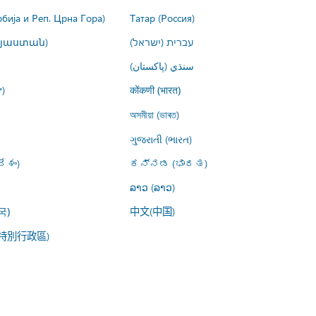
рбија и Реп. Црна Гора)
Татар (Россия)
այաստան)
עברית (ישראל)
سنڌي (پاکستان)
)
कोंकणी (भारत)
অসমীয়া (ভাৰত)
ગુજરાતી (ભારત)
ేశం)
ಕನ್ನಡ (ಭಾರತ)
ລາວ (ລາວ)
中文(中国)
국)
特別行政區)