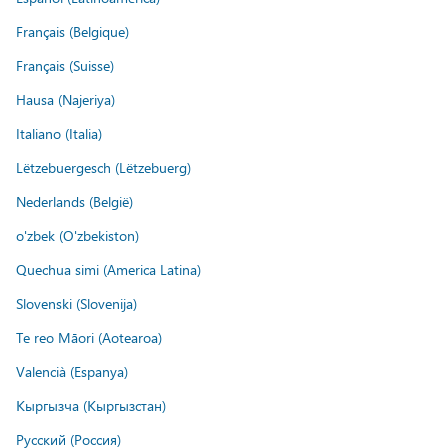
Français (Belgique)
Français (Suisse)
Hausa (Najeriya)
Italiano (Italia)
Lëtzebuergesch (Lëtzebuerg)
Nederlands (België)
o'zbek (O'zbekiston)
Quechua simi (America Latina)
Slovenski (Slovenija)
Te reo Māori (Aotearoa)
Valencià (Espanya)
Кыргызча (Кыргызстан)
Русский (Россия)