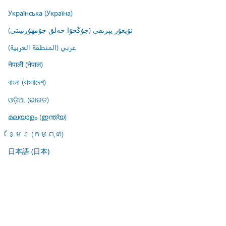
Українська (Україна)
ئۇيغۇر يېزىقى (جۇڭخۇا خەلق جۇمھۇرىيىتى)
عربي (المنطقة العربية)
नेपाली (नेपाल)
বাংলা (বাংলাদেশ)
ଓଡ଼ିଆ (ଭାରତ)
മലയാളം (ഇന്ത്യ)
ខ្មែរ (កម្ពុជា)
日本語 (日本)