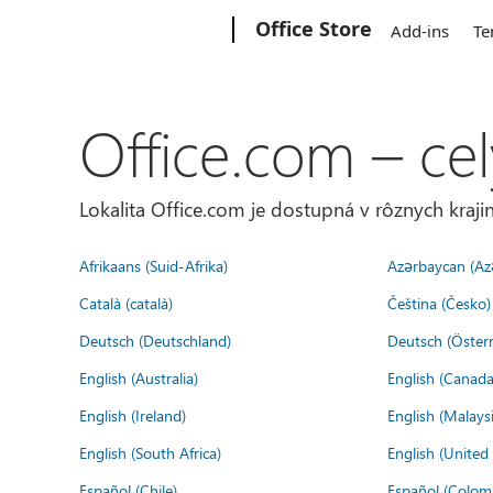
Microsoft
Office Store
Add-ins
Te
Office.com – cel
Lokalita Office.com je dostupná v rôznych krajin
Afrikaans (Suid-Afrika)
Azərbaycan (Az
Català (català)
Čeština (Česko)
Deutsch (Deutschland)
Deutsch (Österr
English (Australia)
English (Canada
English (Ireland)
English (Malaysi
English (South Africa)
English (Unite
Español (Chile)
Español (Colom