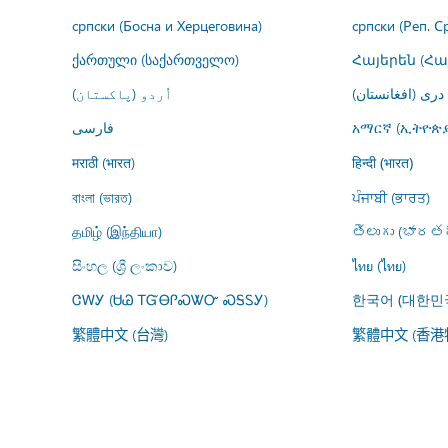
српски (Босна и Херцеговина)
српски (Реп. С
ქართული (საქართველო)
Հայերեն (Հ
درى (افغانستان)
اُردو (پاکستان)
فارسى
አማርኛ (ኢትዮጵያ
मराठी (भारत)
हिन्दी (भारत)
বাংলা (ভারত)
ਪੰਜਾਬੀ (ਭਾਰਤ)
தமிழ் (இந்தியா)
తెలుగు (భారతద
සිංහල (ශ්‍රී ලංකාව)
ไทย (ไทย)
ᏣᎳᎩ (ᏌᏊ ᎢᏳᎾᎵᏍᏔᏅ ᏍᎦᏚᎩ)
한국어 (대한민
繁體中文 (台灣)
繁體中文 (香港