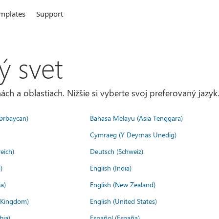
mplates
Support
ý svet
ách a oblastiach. Nižšie si vyberte svoj preferovaný jazyk
ərbaycan)
Bahasa Melayu (Asia Tenggara)
Cymraeg (Y Deyrnas Unedig)
eich)
Deutsch (Schweiz)
)
English (India)
a)
English (New Zealand)
d Kingdom)
English (United States)
bia)
Español (España)