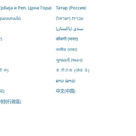
Србија и Реп. Црна Гора)
Татар (Россия)
այաստան)
עברית (ישראל)
سنڌي (پاکستان)
)
कोंकणी (भारत)
অসমীয়া (ভাৰত)
ગુજરાતી (ભારત)
ేశం)
ಕನ್ನಡ (ಭಾರತ)
ລາວ (ລາວ)
中文(中国)
국)
特別行政區)