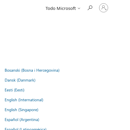
Iniciar
Todo Microsoft
sesión
en
tu
cuenta
Bosanski (Bosna i Hercegovina)
Dansk (Danmark)
Eesti (Eesti)
English (International)
English (Singapore)
Español (Argentina)
Español (Latinoamérica)