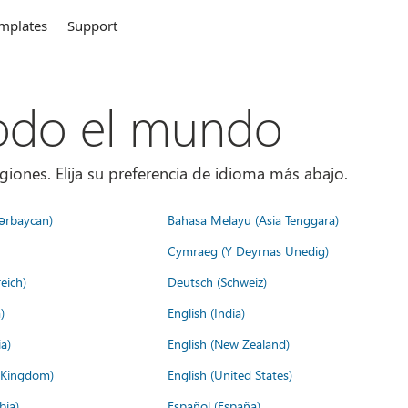
mplates
Support
todo el mundo
giones. Elija su preferencia de idioma más abajo.
ərbaycan)
Bahasa Melayu (Asia Tenggara)
Cymraeg (Y Deyrnas Unedig)
eich)
Deutsch (Schweiz)
)
English (India)
a)
English (New Zealand)
d Kingdom)
English (United States)
bia)
Español (España)