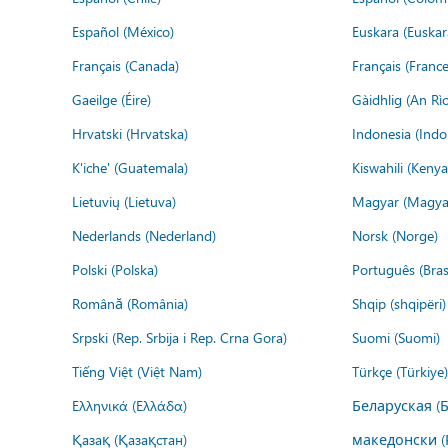
Español (México)
Euskara (Euskar
Français (Canada)
Français (France
Gaeilge (Éire)
Gàidhlig (An R
Hrvatski (Hrvatska)
Indonesia (Indo
K'iche' (Guatemala)
Kiswahili (Kenya
Lietuvių (Lietuva)
Magyar (Magya
Nederlands (Nederland)
Norsk (Norge)
Polski (Polska)
Português (Brasi
Română (România)
Shqip (shqipëri)
Srpski (Rep. Srbija i Rep. Crna Gora)
Suomi (Suomi)
Tiếng Việt (Việt Nam)
Türkçe (Türkiye)
Ελληνικά (Ελλάδα)
Беларуская (
Қазақ (Қазақстан)
македонски (