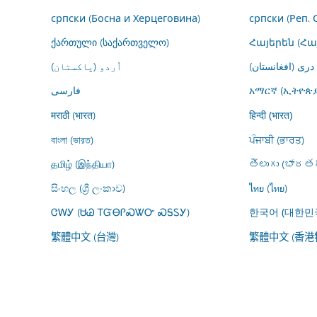
српски (Босна и Херцеговина)
српски (Реп. 
ქართული (საქართველო)
Հայերեն (Հ
درى (افغانستان)
اُردو (پاکستان)
فارسى
አማርኛ (ኢትዮጵያ
मराठी (भारत)
हिन्दी (भारत)
বাংলা (ভারত)
ਪੰਜਾਬੀ (ਭਾਰਤ)
தமிழ் (இந்தியா)
తెలుగు (భారతద
සිංහල (ශ්‍රී ලංකාව)
ไทย (ไทย)
ᏣᎳᎩ (ᏌᏊ ᎢᏳᎾᎵᏍᏔᏅ ᏍᎦᏚᎩ)
한국어 (대한민
繁體中文 (台灣)
繁體中文 (香港