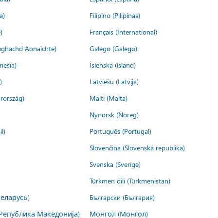
a)
Filipino (Pilipinas)
)
Français (International)
ìoghachd Aonaichte)
Galego (Galego)
nesia)
Íslenska (ísland)
)
Latviešu (Latvija)
rország)
Malti (Malta)
Nynorsk (Noreg)
l)
Português (Portugal)
Slovenčina (Slovenská republika)
Svenska (Sverige)
Türkmen dili (Türkmenistan)
Беларусь)
Български (България)
Република Македонија)
Монгол (Монгол)