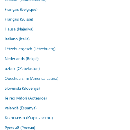
Français (Belgique)
Français (Suisse)
Hausa (Najeriya)
Italiano (Italia)
Lëtzebuergesch (Lëtzebuerg)
Nederlands (België)
o'zbek (O'zbekiston)
Quechua simi (America Latina)
Slovenski (Slovenija)
Te reo Māori (Aotearoa)
Valencià (Espanya)
Кыргызча (Кыргызстан)
Русский (Россия)