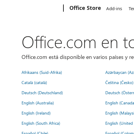
Microsoft
Office Store
Add-ins
Te
Office.com en 
Office.com está disponible en varios países y re
Afrikaans (Suid-Afrika)
Azərbaycan (Az
Català (català)
Čeština (Česko)
Deutsch (Deutschland)
Deutsch (Österr
English (Australia)
English (Canada
English (Ireland)
English (Malaysi
English (South Africa)
English (Unite
Español (Chile)
Español (Colom