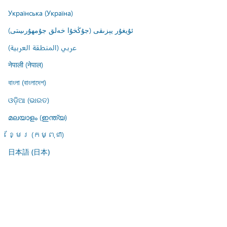
Українська (Україна)
ئۇيغۇر يېزىقى (جۇڭخۇا خەلق جۇمھۇرىيىتى)
عربي (المنطقة العربية)
नेपाली (नेपाल)
বাংলা (বাংলাদেশ)
ଓଡ଼ିଆ (ଭାରତ)
മലയാളം (ഇന്ത്യ)
ខ្មែរ (កម្ពុជា)
日本語 (日本)