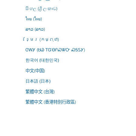
සිංහල (ශ්‍රී ලංකාව)
ไทย (ไทย)
ລາວ (ລາວ)
ខ្មែរ (កម្ពុជា)
ᏣᎳᎩ (ᏌᏊ ᎢᏳᎾᎵᏍᏔᏅ ᏍᎦᏚᎩ)
한국어 (대한민국)
中文(中国)
日本語 (日本)
繁體中文 (台灣)
繁體中文 (香港特別行政區)