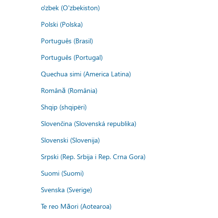
o'zbek (O'zbekiston)
Polski (Polska)
Português (Brasil)
Português (Portugal)
Quechua simi (America Latina)
Română (România)
Shqip (shqipëri)
Slovenčina (Slovenská republika)
Slovenski (Slovenija)
Srpski (Rep. Srbija i Rep. Crna Gora)
Suomi (Suomi)
Svenska (Sverige)
Te reo Māori (Aotearoa)