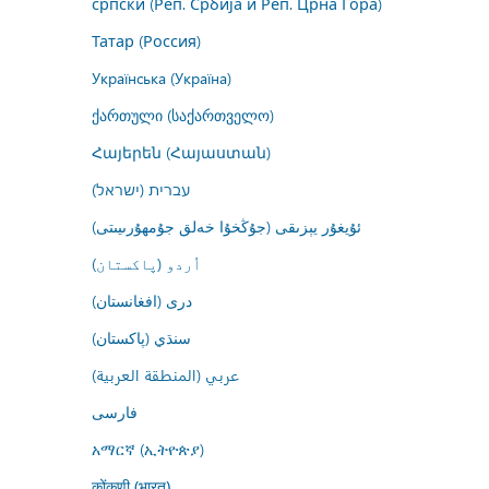
српски (Реп. Србија и Реп. Црна Гора)
Татар (Россия)
Українська (Україна)
ქართული (საქართველო)
Հայերեն (Հայաստան)
עברית (ישראל)
ئۇيغۇر يېزىقى (جۇڭخۇا خەلق جۇمھۇرىيىتى)
اُردو (پاکستان)
درى (افغانستان)
سنڌي (پاکستان)
عربي (المنطقة العربية)
فارسى
አማርኛ (ኢትዮጵያ)
कोंकणी (भारत)