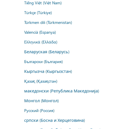
Tiếng Việt (Việt Nam)
Türkçe (Türkiye)
Türkmen dili (Türkmenistan)
Valencià (Espanya)
Ελληνικά (Ελλάδα)
Беларуская (Беларусь)
Български (България)
Кыргызча (Кыргызстан)
Қазақ (Қазақстан)
македонски (Република Македонија)
Монгол (Монгол)
Русский (Россия)
српски (Босна и Херцеговина)