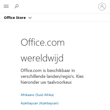
Meld
Microsoft
je
aan
Office Store
bij
je
account
Office.com
wereldwijd
Office.com is beschikbaar in
verschillende landen/regio's. Kies
hieronder uw taalvoorkeur.
Afrikaans (Suid-Afrika)
Azərbaycan (Azərbaycan)