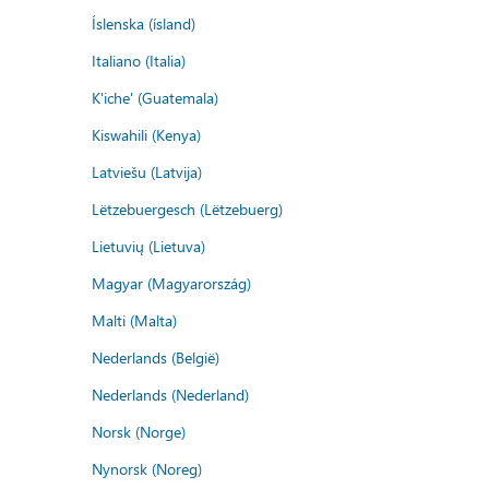
Íslenska (ísland)
Italiano (Italia)
K'iche' (Guatemala)
Kiswahili (Kenya)
Latviešu (Latvija)
Lëtzebuergesch (Lëtzebuerg)
Lietuvių (Lietuva)
Magyar (Magyarország)
Malti (Malta)
Nederlands (België)
Nederlands (Nederland)
Norsk (Norge)
Nynorsk (Noreg)