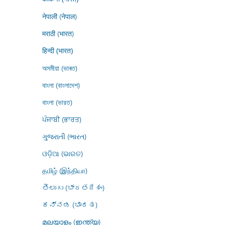
नेपाली (नेपाल)
मराठी (भारत)
हिन्दी (भारत)
অসমীয়া (ভাৰত)
বাংলা (বাংলাদেশ)
বাংলা (ভারত)
ਪੰਜਾਬੀ (ਭਾਰਤ)
ગુજરાતી (ભારત)
ଓଡ଼ିଆ (ଭାରତ)
தமிழ் (இந்தியா)
తెలుగు (భారతదేశం)
ಕನ್ನಡ (ಭಾರತ)
മലയാളം (ഇന്ത്യ)