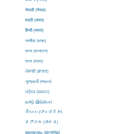
नेपाली (नेपाल)
मराठी (भारत)
हिन्दी (भारत)
অসমীয়া (ভাৰত)
বাংলা (বাংলাদেশ)
বাংলা (ভারত)
ਪੰਜਾਬੀ (ਭਾਰਤ)
ગુજરાતી (ભારત)
ଓଡ଼ିଆ (ଭାରତ)
தமிழ் (இந்தியா)
తెలుగు (భారతదేశం)
ಕನ್ನಡ (ಭಾರತ)
മലയാളം (ഇന്ത്യ)