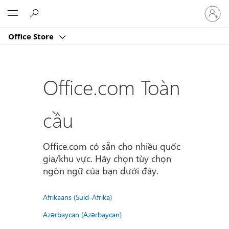
Đăng
Microsoft
nhập
tài
Office Store
khoản
của
bạn
Office.com Toàn
cầu
Office.com có sẵn cho nhiều quốc
gia/khu vực. Hãy chọn tùy chọn
ngôn ngữ của bạn dưới đây.
Afrikaans (Suid-Afrika)
Azərbaycan (Azərbaycan)