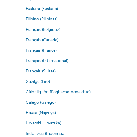
Euskara (Euskara)
Filipino (Pilipinas)
Français (Belgique)
Français (Canada)
Français (France)
Français (International)
Français (Suisse)
Gaeilge (Éire)
Gàidhlig (An Rìoghachd Aonaichte)
Galego (Galego)
Hausa (Najeriya)
Hrvatski (Hrvatska)
Indonesia (Indonesia)