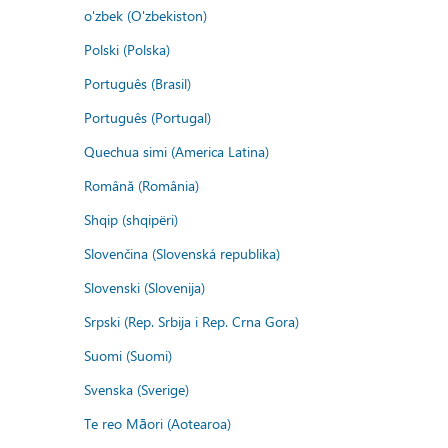
o'zbek (O'zbekiston)
Polski (Polska)
Português (Brasil)
Português (Portugal)
Quechua simi (America Latina)
Română (România)
Shqip (shqipëri)
Slovenčina (Slovenská republika)
Slovenski (Slovenija)
Srpski (Rep. Srbija i Rep. Crna Gora)
Suomi (Suomi)
Svenska (Sverige)
Te reo Māori (Aotearoa)