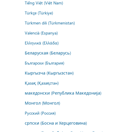
Tiếng Việt (Việt Nam)
Türkçe (Türkiye)
Türkmen dili (Türkmenistan)
Valencià (Espanya)
Ελληνικά (Ελλάδα)
Беларуская (Беларусь)
Български (България)
Кыргызча (Кыргызстан)
Қазақ (Қазақстан)
македонски (Република Македонија)
Монгол (Монгол)
Русский (Россия)
српски (Босна и Херцеговина)