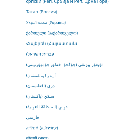
српски (Реп. Србија и Реп. Црна Гора)
Татар (Россия)
Українська (Україна)
ქართული (საქართველო)
Հայերեն (Հայաստան)
עברית (ישראל)
ئۇيغۇر يېزىقى (جۇڭخۇا خەلق جۇمھۇرىيىتى)
اُردو (پاکستان)
درى (افغانستان)
سنڌي (پاکستان)
عربي (المنطقة العربية)
فارسى
አማርኛ (ኢትዮጵያ)
कोंकणी (भारत)