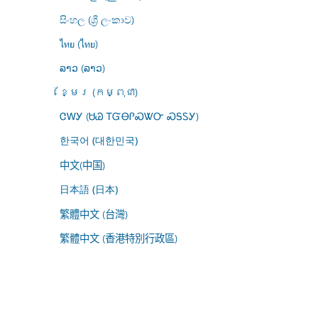
සිංහල (ශ්‍රී ලංකාව)
ไทย (ไทย)
ລາວ (ລາວ)
ខ្មែរ (កម្ពុជា)
ᏣᎳᎩ (ᏌᏊ ᎢᏳᎾᎵᏍᏔᏅ ᏍᎦᏚᎩ)
한국어 (대한민국)
中文(中国)
日本語 (日本)
繁體中文 (台灣)
繁體中文 (香港特別行政區)