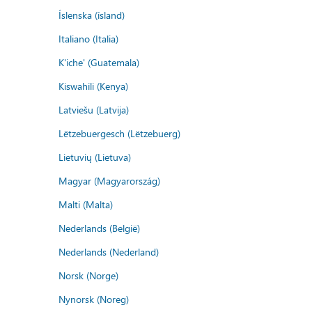
Íslenska (ísland)
Italiano (Italia)
K'iche' (Guatemala)
Kiswahili (Kenya)
Latviešu (Latvija)
Lëtzebuergesch (Lëtzebuerg)
Lietuvių (Lietuva)
Magyar (Magyarország)
Malti (Malta)
Nederlands (België)
Nederlands (Nederland)
Norsk (Norge)
Nynorsk (Noreg)