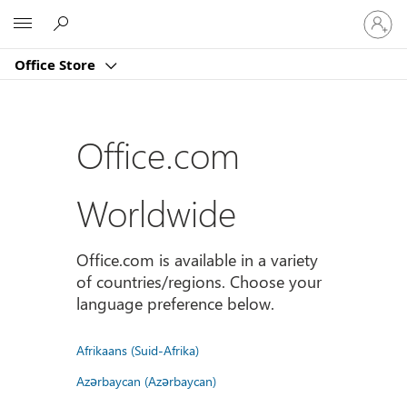
Sign
Microsoft
in
to
Office Store
your
account
Office.com
Worldwide
Office.com is available in a variety
of countries/regions. Choose your
language preference below.
Afrikaans (Suid-Afrika)
Azərbaycan (Azərbaycan)