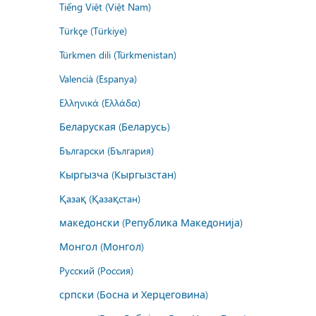
Tiếng Việt (Việt Nam)
Türkçe (Türkiye)
Türkmen dili (Türkmenistan)
Valencià (Espanya)
Ελληνικά (Ελλάδα)
Беларуская (Беларусь)
Български (България)
Кыргызча (Кыргызстан)
Қазақ (Қазақстан)
македонски (Република Македонија)
Монгол (Монгол)
Русский (Россия)
српски (Босна и Херцеговина)