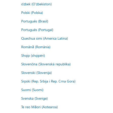
o'zbek (O'zbekiston)
Polski (Polska)
Português (Brasil)
Português (Portugal)
Quechua simi (America Latina)
Română (România)
Shqip (shqipëri)
Slovenčina (Slovenská republika)
Slovenski (Slovenija)
Srpski (Rep. Srbija i Rep. Crna Gora)
Suomi (Suomi)
Svenska (Sverige)
Te reo Māori (Aotearoa)