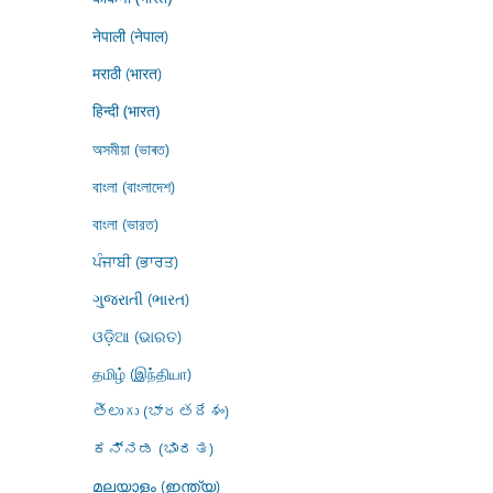
नेपाली (नेपाल)
मराठी (भारत)
हिन्दी (भारत)
অসমীয়া (ভাৰত)
বাংলা (বাংলাদেশ)
বাংলা (ভারত)
ਪੰਜਾਬੀ (ਭਾਰਤ)
ગુજરાતી (ભારત)
ଓଡ଼ିଆ (ଭାରତ)
தமிழ் (இந்தியா)
తెలుగు (భారతదేశం)
ಕನ್ನಡ (ಭಾರತ)
മലയാളം (ഇന്ത്യ)