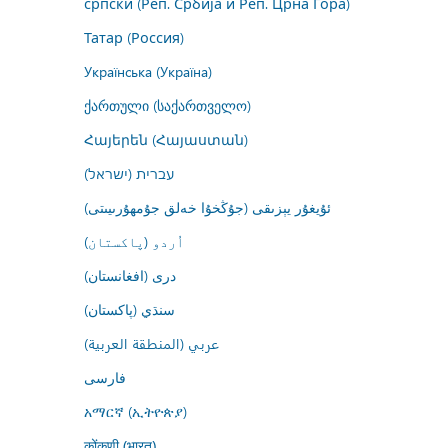
српски (Реп. Србија и Реп. Црна Гора)
Татар (Россия)
Українська (Україна)
ქართული (საქართველო)
Հայերեն (Հայաստան)
עברית (ישראל)
ئۇيغۇر يېزىقى (جۇڭخۇا خەلق جۇمھۇرىيىتى)
اُردو (پاکستان)
درى (افغانستان)
سنڌي (پاکستان)
عربي (المنطقة العربية)
فارسى
አማርኛ (ኢትዮጵያ)
कोंकणी (भारत)