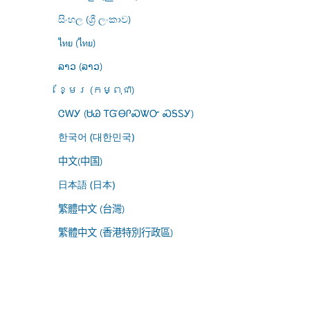
සිංහල (ශ්‍රී ලංකාව)
ไทย (ไทย)
ລາວ (ລາວ)
ខ្មែរ (កម្ពុជា)
ᏣᎳᎩ (ᏌᏊ ᎢᏳᎾᎵᏍᏔᏅ ᏍᎦᏚᎩ)
한국어 (대한민국)
中文(中国)
日本語 (日本)
繁體中文 (台灣)
繁體中文 (香港特別行政區)