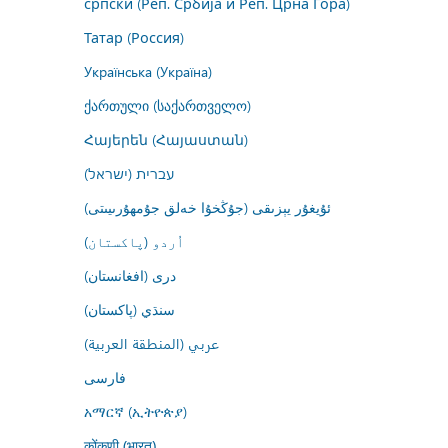
српски (Реп. Србија и Реп. Црна Гора)
Татар (Россия)
Українська (Україна)
ქართული (საქართველო)
Հայերեն (Հայաստան)
עברית (ישראל)
ئۇيغۇر يېزىقى (جۇڭخۇا خەلق جۇمھۇرىيىتى)
اُردو (پاکستان)
درى (افغانستان)
سنڌي (پاکستان)
عربي (المنطقة العربية)
فارسى
አማርኛ (ኢትዮጵያ)
कोंकणी (भारत)