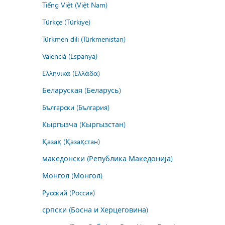
Tiếng Việt (Việt Nam)
Türkçe (Türkiye)
Türkmen dili (Türkmenistan)
Valencià (Espanya)
Ελληνικά (Ελλάδα)
Беларуская (Беларусь)
Български (България)
Кыргызча (Кыргызстан)
Қазақ (Қазақстан)
македонски (Република Македонија)
Монгол (Монгол)
Русский (Россия)
српски (Босна и Херцеговина)