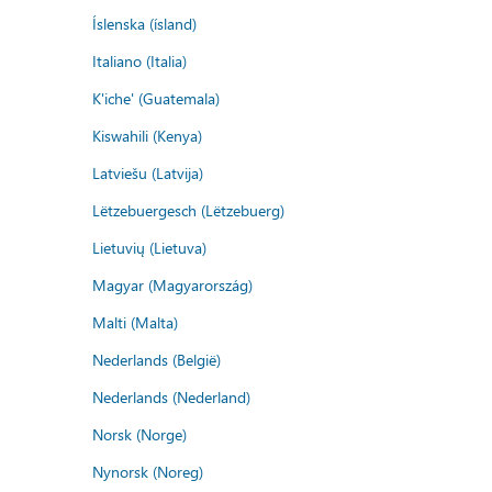
Íslenska (ísland)
Italiano (Italia)
K'iche' (Guatemala)
Kiswahili (Kenya)
Latviešu (Latvija)
Lëtzebuergesch (Lëtzebuerg)
Lietuvių (Lietuva)
Magyar (Magyarország)
Malti (Malta)
Nederlands (België)
Nederlands (Nederland)
Norsk (Norge)
Nynorsk (Noreg)