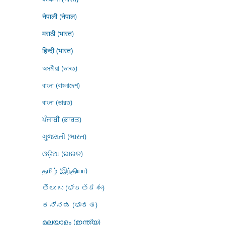
नेपाली (नेपाल)
मराठी (भारत)
हिन्दी (भारत)
অসমীয়া (ভাৰত)
বাংলা (বাংলাদেশ)
বাংলা (ভারত)
ਪੰਜਾਬੀ (ਭਾਰਤ)
ગુજરાતી (ભારત)
ଓଡ଼ିଆ (ଭାରତ)
தமிழ் (இந்தியா)
తెలుగు (భారతదేశం)
ಕನ್ನಡ (ಭಾರತ)
മലയാളം (ഇന്ത്യ)