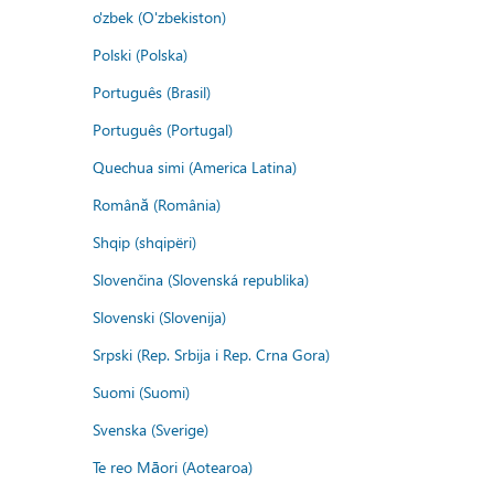
o'zbek (O'zbekiston)
Polski (Polska)
Português (Brasil)
Português (Portugal)
Quechua simi (America Latina)
Română (România)
Shqip (shqipëri)
Slovenčina (Slovenská republika)
Slovenski (Slovenija)
Srpski (Rep. Srbija i Rep. Crna Gora)
Suomi (Suomi)
Svenska (Sverige)
Te reo Māori (Aotearoa)