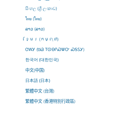
සිංහල (ශ්‍රී ලංකාව)
ไทย (ไทย)
ລາວ (ລາວ)
ខ្មែរ (កម្ពុជា)
ᏣᎳᎩ (ᏌᏊ ᎢᏳᎾᎵᏍᏔᏅ ᏍᎦᏚᎩ)
한국어 (대한민국)
中文(中国)
日本語 (日本)
繁體中文 (台灣)
繁體中文 (香港特別行政區)