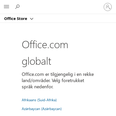
Logg
Microsoft
på
kontoe
Office Store
din
Office.com
globalt
Office.com er tilgjengelig i en rekke
land/områder. Velg foretrukket
språk nedenfor.
Afrikaans (Suid-Afrika)
Azərbaycan (Azərbaycan)