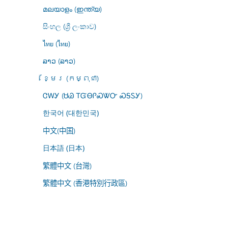
മലയാളം (ഇന്ത്യ)
සිංහල (ශ්‍රී ලංකාව)
ไทย (ไทย)
ລາວ (ລາວ)
ខ្មែរ (កម្ពុជា)
ᏣᎳᎩ (ᏌᏊ ᎢᏳᎾᎵᏍᏔᏅ ᏍᎦᏚᎩ)
한국어 (대한민국)
中文(中国)
日本語 (日本)
繁體中文 (台灣)
繁體中文 (香港特別行政區)