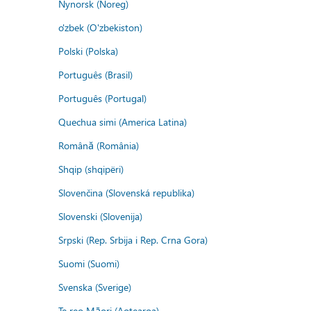
Nynorsk (Noreg)
o'zbek (O'zbekiston)
Polski (Polska)
Português (Brasil)
Português (Portugal)
Quechua simi (America Latina)
Română (România)
Shqip (shqipëri)
Slovenčina (Slovenská republika)
Slovenski (Slovenija)
Srpski (Rep. Srbija i Rep. Crna Gora)
Suomi (Suomi)
Svenska (Sverige)
Te reo Māori (Aotearoa)