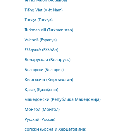
Tiếng Việt (Việt Nam)
Türkçe (Türkiye)
Türkmen dili (Türkmenistan)
Valencià (Espanya)
Ελληνικά (Ελλάδα)
Беларуская (Беларусь)
Български (България)
Кыргызча (Кыргызстан)
Қазақ (Қазақстан)
македонски (Република Македонија)
Монгол (Монгол)
Русский (Россия)
српски (Босна и Херцеговина)