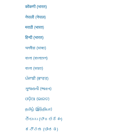
कोंकणी (भारत)
नेपाली (नेपाल)
मराठी (भारत)
हिन्दी (भारत)
অসমীয়া (ভাৰত)
বাংলা (বাংলাদেশ)
বাংলা (ভারত)
ਪੰਜਾਬੀ (ਭਾਰਤ)
ગુજરાતી (ભારત)
ଓଡ଼ିଆ (ଭାରତ)
தமிழ் (இந்தியா)
తెలుగు (భారతదేశం)
ಕನ್ನಡ (ಭಾರತ)