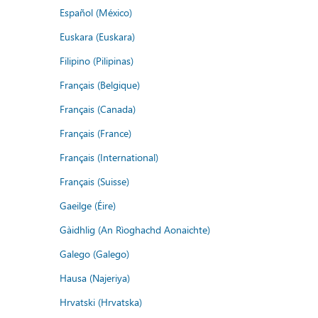
Español (México)
Euskara (Euskara)
Filipino (Pilipinas)
Français (Belgique)
Français (Canada)
Français (France)
Français (International)
Français (Suisse)
Gaeilge (Éire)
Gàidhlig (An Rìoghachd Aonaichte)
Galego (Galego)
Hausa (Najeriya)
Hrvatski (Hrvatska)