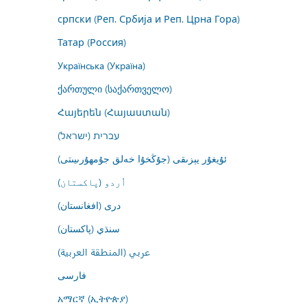
српски (Реп. Србија и Реп. Црна Гора)
Татар (Россия)
Українська (Україна)
ქართული (საქართველო)
Հայերեն (Հայաստան)
עברית (ישראל)
ئۇيغۇر يېزىقى (جۇڭخۇا خەلق جۇمھۇرىيىتى)
اُردو (پاکستان)
درى (افغانستان)
سنڌي (پاکستان)
عربي (المنطقة العربية)
فارسى
አማርኛ (ኢትዮጵያ)