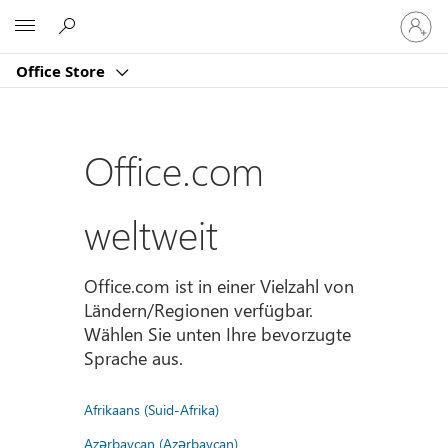
Bei
Microsoft
Ihrem
Konto
Office Store
anmeld
Office.com
weltweit
Office.com ist in einer Vielzahl von
Ländern/Regionen verfügbar.
Wählen Sie unten Ihre bevorzugte
Sprache aus.
Afrikaans (Suid-Afrika)
Azərbaycan (Azərbaycan)