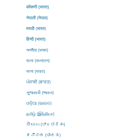
कोंकणी (भारत)
नेपाली (नेपाल)
मराठी (भारत)
हिन्दी (भारत)
অসমীয়া (ভাৰত)
বাংলা (বাংলাদেশ)
বাংলা (ভারত)
ਪੰਜਾਬੀ (ਭਾਰਤ)
ગુજરાતી (ભારત)
ଓଡ଼ିଆ (ଭାରତ)
தமிழ் (இந்தியா)
తెలుగు (భారతదేశం)
ಕನ್ನಡ (ಭಾರತ)