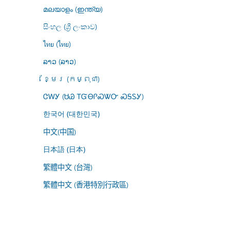
മലയാളം (ഇന്ത്യ)
සිංහල (ශ්‍රී ලංකාව)
ไทย (ไทย)
ລາວ (ລາວ)
ខ្មែរ (កម្ពុជា)
ᏣᎳᎩ (ᏌᏊ ᎢᏳᎾᎵᏍᏔᏅ ᏍᎦᏚᎩ)
한국어 (대한민국)
中文(中国)
日本語 (日本)
繁體中文 (台灣)
繁體中文 (香港特別行政區)