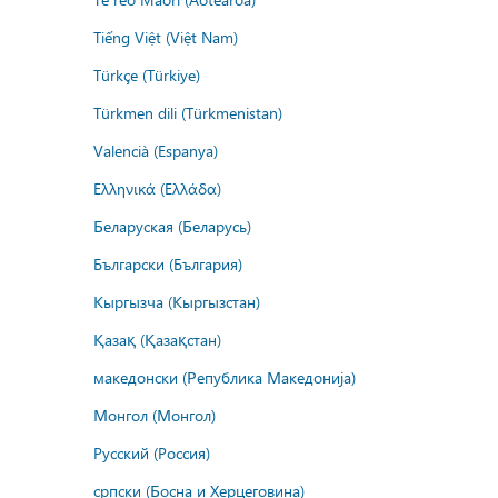
Tiếng Việt (Việt Nam)
Türkçe (Türkiye)
Türkmen dili (Türkmenistan)
Valencià (Espanya)
Ελληνικά (Ελλάδα)
Беларуская (Беларусь)
Български (България)
Кыргызча (Кыргызстан)
Қазақ (Қазақстан)
македонски (Република Македонија)
Монгол (Монгол)
Русский (Россия)
српски (Босна и Херцеговина)