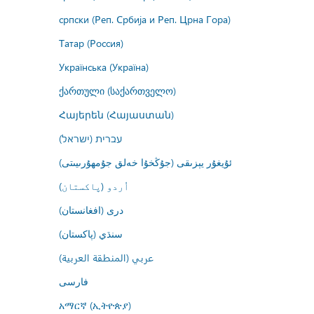
српски (Реп. Србија и Реп. Црна Гора)
Татар (Россия)
Українська (Україна)
ქართული (საქართველო)
Հայերեն (Հայաստան)
עברית (ישראל)
ئۇيغۇر يېزىقى (جۇڭخۇا خەلق جۇمھۇرىيىتى)
اُردو (پاکستان)
درى (افغانستان)
سنڌي (پاکستان)
عربي (المنطقة العربية)
فارسى
አማርኛ (ኢትዮጵያ)