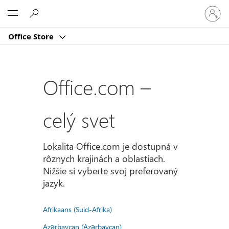
Prihlást
Microsoft
sa
k
Office Store
svojmu
kontu
Office.com –
celý svet
Lokalita Office.com je dostupná v
rôznych krajinách a oblastiach.
Nižšie si vyberte svoj preferovaný
jazyk.
Afrikaans (Suid-Afrika)
Azərbaycan (Azərbaycan)