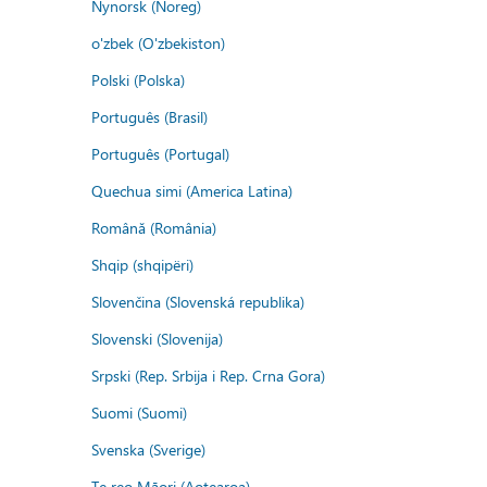
Nynorsk (Noreg)
o'zbek (O'zbekiston)
Polski (Polska)
Português (Brasil)
Português (Portugal)
Quechua simi (America Latina)
Română (România)
Shqip (shqipëri)
Slovenčina (Slovenská republika)
Slovenski (Slovenija)
Srpski (Rep. Srbija i Rep. Crna Gora)
Suomi (Suomi)
Svenska (Sverige)
Te reo Māori (Aotearoa)