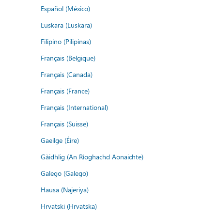
Español (México)
Euskara (Euskara)
Filipino (Pilipinas)
Français (Belgique)
Français (Canada)
Français (France)
Français (International)
Français (Suisse)
Gaeilge (Éire)
Gàidhlig (An Rìoghachd Aonaichte)
Galego (Galego)
Hausa (Najeriya)
Hrvatski (Hrvatska)