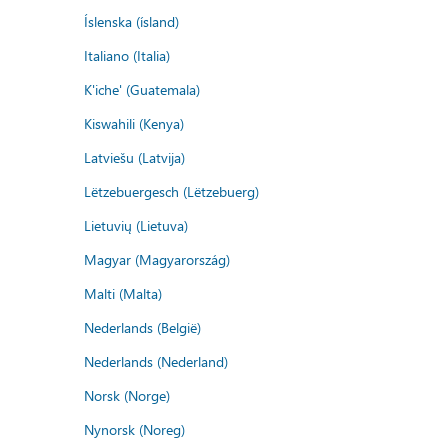
Íslenska (ísland)
Italiano (Italia)
K'iche' (Guatemala)
Kiswahili (Kenya)
Latviešu (Latvija)
Lëtzebuergesch (Lëtzebuerg)
Lietuvių (Lietuva)
Magyar (Magyarország)
Malti (Malta)
Nederlands (België)
Nederlands (Nederland)
Norsk (Norge)
Nynorsk (Noreg)