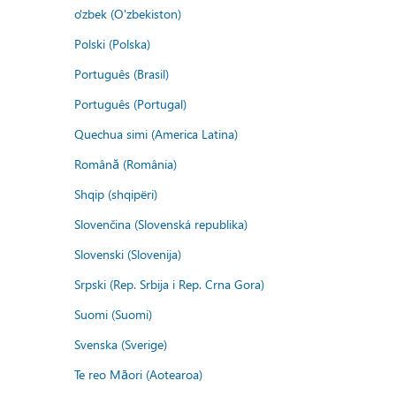
o'zbek (O'zbekiston)
Polski (Polska)
Português (Brasil)
Português (Portugal)
Quechua simi (America Latina)
Română (România)
Shqip (shqipëri)
Slovenčina (Slovenská republika)
Slovenski (Slovenija)
Srpski (Rep. Srbija i Rep. Crna Gora)
Suomi (Suomi)
Svenska (Sverige)
Te reo Māori (Aotearoa)