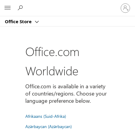
Sign
Microsoft
in
to
Office Store
your
account
Office.com
Worldwide
Office.com is available in a variety
of countries/regions. Choose your
language preference below.
Afrikaans (Suid-Afrika)
Azərbaycan (Azərbaycan)