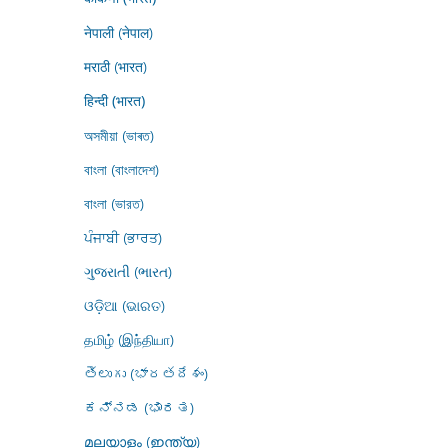
नेपाली (नेपाल)
मराठी (भारत)
हिन्दी (भारत)
অসমীয়া (ভাৰত)
বাংলা (বাংলাদেশ)
বাংলা (ভারত)
ਪੰਜਾਬੀ (ਭਾਰਤ)
ગુજરાતી (ભારત)
ଓଡ଼ିଆ (ଭାରତ)
தமிழ் (இந்தியா)
తెలుగు (భారతదేశం)
ಕನ್ನಡ (ಭಾರತ)
മലയാളം (ഇന്ത്യ)