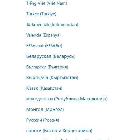
Tiếng Việt (Việt Nam)
Türkçe (Türkiye)
Türkmen dili (Türkmenistan)
Valencià (Espanya)
Ελληνικά (Ελλάδα)
Беларуская (Беларусь)
Български (България)
Кыргызча (Кыргызстан)
Қазақ (Қазақстан)
македонски (Република Македонија)
Монгол (Монгол)
Русский (Россия)
српски (Босна и Херцеговина)