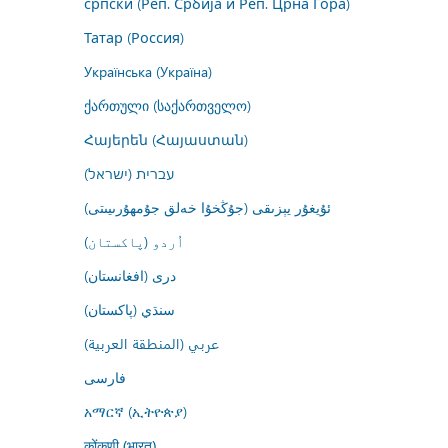
српски (Реп. Србија и Реп. Црна Гора)
Татар (Россия)
Українська (Україна)
ქართული (საქართველო)
Հայերեն (Հայաստան)
עברית (ישראל)
ئۇيغۇر يېزىقى (جۇڭخۇا خەلق جۇمھۇرىيىتى)
اُردو (پاکستان)
درى (افغانستان)
سنڌي (پاکستان)
عربي (المنطقة العربية)
فارسى
አማርኛ (ኢትዮጵያ)
कोंकणी (भारत)