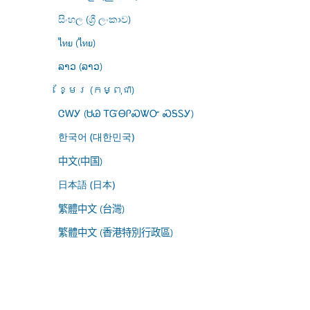
සිංහල (ශ්‍රී ලංකාව)
ไทย (ไทย)
ລາວ (ລາວ)
ខ្មែរ (កម្ពុជា)
ᏣᎳᎩ (ᏌᏊ ᎢᏳᎾᎵᏍᏔᏅ ᏍᎦᏚᎩ)
한국어 (대한민국)
中文(中国)
日本語 (日本)
繁體中文 (台灣)
繁體中文 (香港特別行政區)