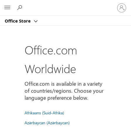
Sign
Microsoft
in
to
Office Store
your
account
Office.com
Worldwide
Office.com is available in a variety
of countries/regions. Choose your
language preference below.
Afrikaans (Suid-Afrika)
Azərbaycan (Azərbaycan)