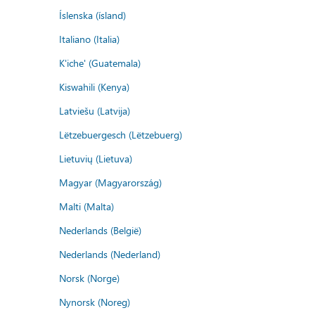
Íslenska (ísland)
Italiano (Italia)
K'iche' (Guatemala)
Kiswahili (Kenya)
Latviešu (Latvija)
Lëtzebuergesch (Lëtzebuerg)
Lietuvių (Lietuva)
Magyar (Magyarország)
Malti (Malta)
Nederlands (België)
Nederlands (Nederland)
Norsk (Norge)
Nynorsk (Noreg)