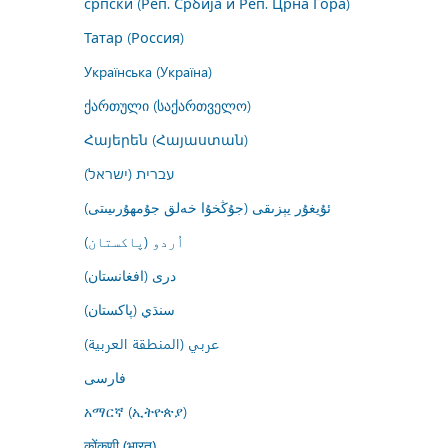
српски (Реп. Србија и Реп. Црна Гора)
Татар (Россия)
Українська (Україна)
ქართული (საქართველო)
Հայերեն (Հայաստան)
עברית (ישראל)
ئۇيغۇر يېزىقى (جۇڭخۇا خەلق جۇمھۇرىيىتى)
اُردو (پاکستان)
درى (افغانستان)
سنڌي (پاکستان)
عربي (المنطقة العربية)
فارسى
አማርኛ (ኢትዮጵያ)
कोंकणी (भारत)