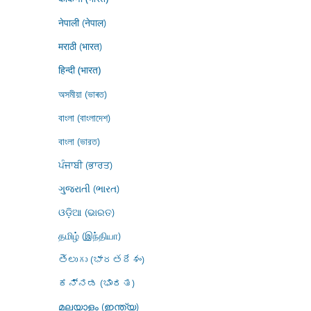
नेपाली (नेपाल)
मराठी (भारत)
हिन्दी (भारत)
অসমীয়া (ভাৰত)
বাংলা (বাংলাদেশ)
বাংলা (ভারত)
ਪੰਜਾਬੀ (ਭਾਰਤ)
ગુજરાતી (ભારત)
ଓଡ଼ିଆ (ଭାରତ)
தமிழ் (இந்தியா)
తెలుగు (భారతదేశం)
ಕನ್ನಡ (ಭಾರತ)
മലയാളം (ഇന്ത്യ)