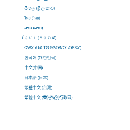
සිංහල (ශ්‍රී ලංකාව)
ไทย (ไทย)
ລາວ (ລາວ)
ខ្មែរ (កម្ពុជា)
ᏣᎳᎩ (ᏌᏊ ᎢᏳᎾᎵᏍᏔᏅ ᏍᎦᏚᎩ)
한국어 (대한민국)
中文(中国)
日本語 (日本)
繁體中文 (台灣)
繁體中文 (香港特別行政區)