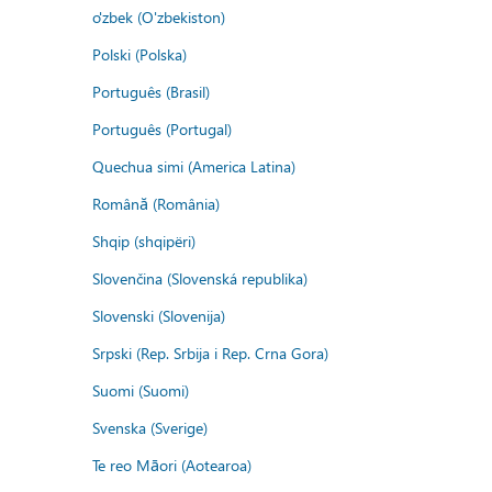
o'zbek (O'zbekiston)
Polski (Polska)
Português (Brasil)
Português (Portugal)
Quechua simi (America Latina)
Română (România)
Shqip (shqipëri)
Slovenčina (Slovenská republika)
Slovenski (Slovenija)
Srpski (Rep. Srbija i Rep. Crna Gora)
Suomi (Suomi)
Svenska (Sverige)
Te reo Māori (Aotearoa)