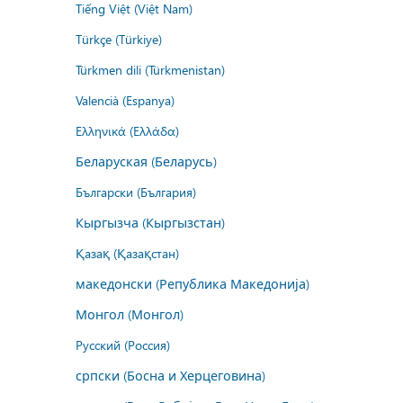
Tiếng Việt (Việt Nam)
Türkçe (Türkiye)
Türkmen dili (Türkmenistan)
Valencià (Espanya)
Ελληνικά (Ελλάδα)
Беларуская (Беларусь)
Български (България)
Кыргызча (Кыргызстан)
Қазақ (Қазақстан)
македонски (Република Македонија)
Монгол (Монгол)
Русский (Россия)
српски (Босна и Херцеговина)