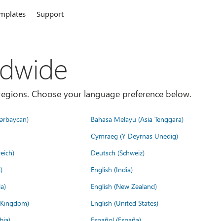
mplates
Support
ldwide
es/regions. Choose your language preference below.
ərbaycan)
Bahasa Melayu (Asia Tenggara)
Cymraeg (Y Deyrnas Unedig)
eich)
Deutsch (Schweiz)
)
English (India)
a)
English (New Zealand)
d Kingdom)
English (United States)
bia)
Español (España)