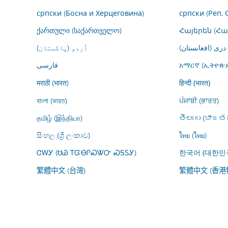
српски (Босна и Херцеговина)
српски (Реп. 
ქართული (საქართველო)
Հայերեն (Հ
درى (افغانستان)
اُردو (پاکستان)
فارسى
አማርኛ (ኢትዮጵያ
मराठी (भारत)
हिन्दी (भारत)
বাংলা (ভারত)
ਪੰਜਾਬੀ (ਭਾਰਤ)
தமிழ் (இந்தியா)
తెలుగు (భారతద
සිංහල (ශ්‍රී ලංකාව)
ไทย (ไทย)
ᏣᎳᎩ (ᏌᏊ ᎢᏳᎾᎵᏍᏔᏅ ᏍᎦᏚᎩ)
한국어 (대한민
繁體中文 (台灣)
繁體中文 (香港