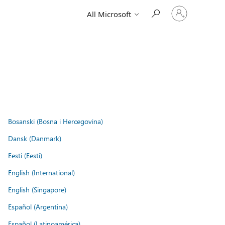
Sign
All Microsoft
in
to
your
account
Bosanski (Bosna i Hercegovina)
Dansk (Danmark)
Eesti (Eesti)
English (International)
English (Singapore)
Español (Argentina)
Español (Latinoamérica)