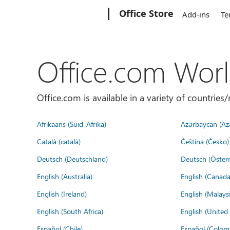
Microsoft
Office Store
Add-ins
Te
Office.com Wor
Office.com is available in a variety of countri
Afrikaans (Suid-Afrika)
Azərbaycan (Az
Català (català)
Čeština (Česko)
Deutsch (Deutschland)
Deutsch (Österr
English (Australia)
English (Canada
English (Ireland)
English (Malaysi
English (South Africa)
English (Unite
Español (Chile)
Español (Colom