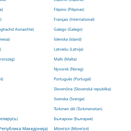
a)
Filipino (Pilipinas)
)
Français (International)
ìoghachd Aonaichte)
Galego (Galego)
nesia)
Íslenska (ísland)
)
Latviešu (Latvija)
rország)
Malti (Malta)
Nynorsk (Noreg)
l)
Português (Portugal)
Slovenčina (Slovenská republika)
Svenska (Sverige)
Türkmen dili (Türkmenistan)
Беларусь)
Български (България)
Република Македонија)
Монгол (Монгол)