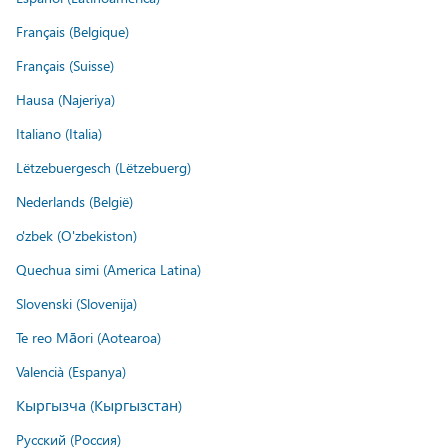
Français (Belgique)
Français (Suisse)
Hausa (Najeriya)
Italiano (Italia)
Lëtzebuergesch (Lëtzebuerg)
Nederlands (België)
o'zbek (O'zbekiston)
Quechua simi (America Latina)
Slovenski (Slovenija)
Te reo Māori (Aotearoa)
Valencià (Espanya)
Кыргызча (Кыргызстан)
Русский (Россия)