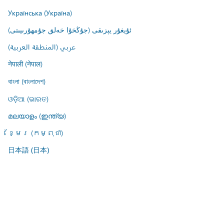
Українська (Україна)
ئۇيغۇر يېزىقى (جۇڭخۇا خەلق جۇمھۇرىيىتى)
عربي (المنطقة العربية)
नेपाली (नेपाल)
বাংলা (বাংলাদেশ)
ଓଡ଼ିଆ (ଭାରତ)
മലയാളം (ഇന്ത്യ)
ខ្មែរ (កម្ពុជា)
日本語 (日本)