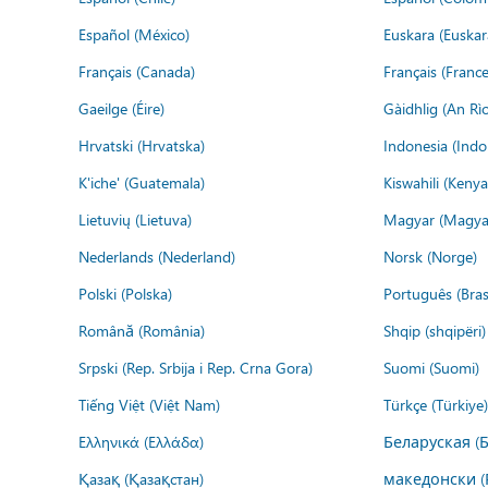
Español (México)
Euskara (Euskar
Français (Canada)
Français (France
Gaeilge (Éire)
Gàidhlig (An R
Hrvatski (Hrvatska)
Indonesia (Indo
K'iche' (Guatemala)
Kiswahili (Kenya
Lietuvių (Lietuva)
Magyar (Magya
Nederlands (Nederland)
Norsk (Norge)
Polski (Polska)
Português (Brasi
Română (România)
Shqip (shqipëri)
Srpski (Rep. Srbija i Rep. Crna Gora)
Suomi (Suomi)
Tiếng Việt (Việt Nam)
Türkçe (Türkiye)
Ελληνικά (Ελλάδα)
Беларуская (
Қазақ (Қазақстан)
македонски (