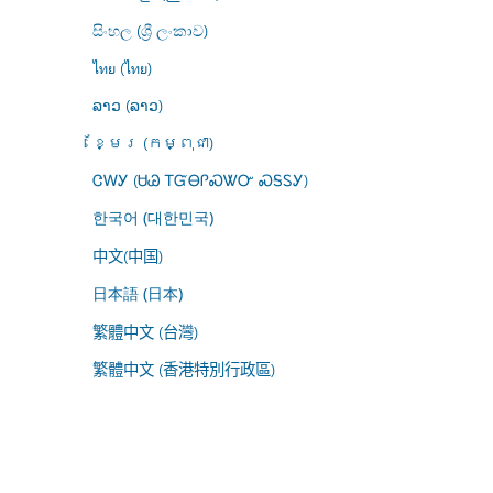
සිංහල (ශ්‍රී ලංකාව)
ไทย (ไทย)
ລາວ (ລາວ)
ខ្មែរ (កម្ពុជា)
ᏣᎳᎩ (ᏌᏊ ᎢᏳᎾᎵᏍᏔᏅ ᏍᎦᏚᎩ)
한국어 (대한민국)
中文(中国)
日本語 (日本)
繁體中文 (台灣)
繁體中文 (香港特別行政區)