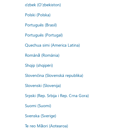
o'zbek (O'zbekiston)
Polski (Polska)
Português (Brasil)
Português (Portugal)
Quechua simi (America Latina)
Română (România)
Shqip (shqipëri)
Slovenčina (Slovenská republika)
Slovenski (Slovenija)
Srpski (Rep. Srbija i Rep. Crna Gora)
Suomi (Suomi)
Svenska (Sverige)
Te reo Māori (Aotearoa)