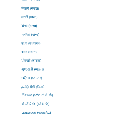
नेपाली (नेपाल)
मराठी (भारत)
हिन्दी (भारत)
অসমীয়া (ভাৰত)
বাংলা (বাংলাদেশ)
বাংলা (ভারত)
ਪੰਜਾਬੀ (ਭਾਰਤ)
ગુજરાતી (ભારત)
ଓଡ଼ିଆ (ଭାରତ)
தமிழ் (இந்தியா)
తెలుగు (భారతదేశం)
ಕನ್ನಡ (ಭಾರತ)
മലയാളം (ഇന്ത്യ)