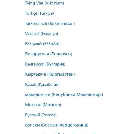
Tiếng Việt (Việt Nam)
Türkçe (Türkiye)
Türkmen dili (Türkmenistan)
Valencià (Espanya)
Ελληνικά (Ελλάδα)
Беларуская (Беларусь)
Български (България)
Кыргызча (Кыргызстан)
Қазақ (Қазақстан)
македонски (Република Македонија)
Монгол (Монгол)
Русский (Россия)
српски (Босна и Херцеговина)