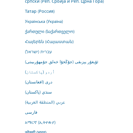
српски (Реп. Србија и Реп. Црна Гора)
Татар (Россия)
Українська (Україна)
ქართული (საქართველო)
Հայերեն (Հայաստան)
עברית (ישראל)
ئۇيغۇر يېزىقى (جۇڭخۇا خەلق جۇمھۇرىيىتى)
اُردو (پاکستان)
درى (افغانستان)
سنڌي (پاکستان)
عربي (المنطقة العربية)
فارسى
አማርኛ (ኢትዮጵያ)
कोंकणी (भारत)