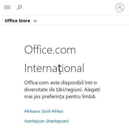
Conectaț
Microsoft
vă
la
Office Store
contul
dvs.
Office.com
Internațional
Office.com este disponibil într-o
diversitate de țări/regiuni. Alegeți
mai jos preferința pentru limbă.
Afrikaans (Suid-Afrika)
Azərbaycan (Azərbaycan)