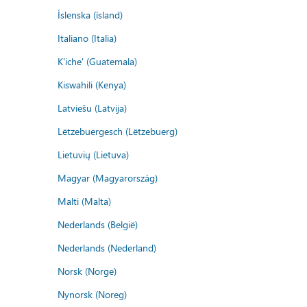
Íslenska (ísland)
Italiano (Italia)
K'iche' (Guatemala)
Kiswahili (Kenya)
Latviešu (Latvija)
Lëtzebuergesch (Lëtzebuerg)
Lietuvių (Lietuva)
Magyar (Magyarország)
Malti (Malta)
Nederlands (België)
Nederlands (Nederland)
Norsk (Norge)
Nynorsk (Noreg)