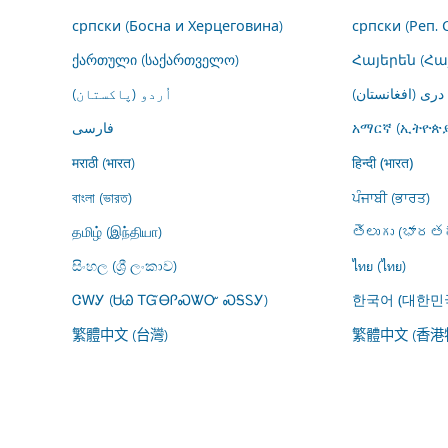
српски (Босна и Херцеговина)
српски (Реп. 
ქართული (საქართველო)
Հայերեն (Հ
درى (افغانستان)
اُردو (پاکستان)
فارسى
አማርኛ (ኢትዮጵያ
मराठी (भारत)
हिन्दी (भारत)
বাংলা (ভারত)
ਪੰਜਾਬੀ (ਭਾਰਤ)
தமிழ் (இந்தியா)
తెలుగు (భారతద
සිංහල (ශ්‍රී ලංකාව)
ไทย (ไทย)
ᏣᎳᎩ (ᏌᏊ ᎢᏳᎾᎵᏍᏔᏅ ᏍᎦᏚᎩ)
한국어 (대한민
繁體中文 (台灣)
繁體中文 (香港