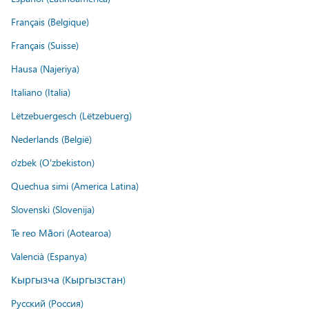
Français (Belgique)
Français (Suisse)
Hausa (Najeriya)
Italiano (Italia)
Lëtzebuergesch (Lëtzebuerg)
Nederlands (België)
o'zbek (O'zbekiston)
Quechua simi (America Latina)
Slovenski (Slovenija)
Te reo Māori (Aotearoa)
Valencià (Espanya)
Кыргызча (Кыргызстан)
Русский (Россия)