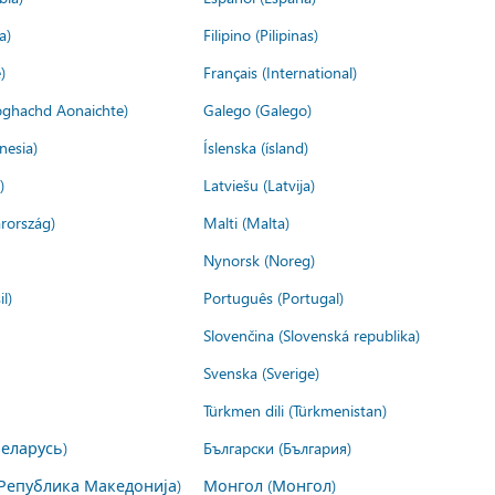
a)
Filipino (Pilipinas)
)
Français (International)
ìoghachd Aonaichte)
Galego (Galego)
nesia)
Íslenska (ísland)
)
Latviešu (Latvija)
rország)
Malti (Malta)
Nynorsk (Noreg)
l)
Português (Portugal)
Slovenčina (Slovenská republika)
Svenska (Sverige)
Türkmen dili (Türkmenistan)
Беларусь)
Български (България)
Република Македонија)
Монгол (Монгол)