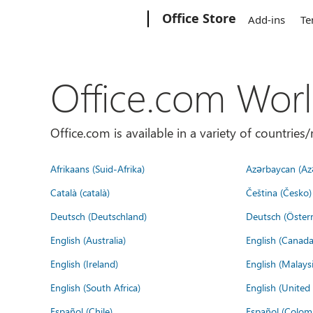
Microsoft
Office Store
Add-ins
Te
Office.com Wor
Office.com is available in a variety of countri
Afrikaans (Suid-Afrika)
Azərbaycan (Az
Català (català)
Čeština (Česko)
Deutsch (Deutschland)
Deutsch (Österr
English (Australia)
English (Canada
English (Ireland)
English (Malaysi
English (South Africa)
English (Unite
Español (Chile)
Español (Colom