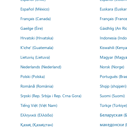
Español (México)
Euskara (Euskar
Français (Canada)
Français (France
Gaeilge (Éire)
Gàidhlig (An R
Hrvatski (Hrvatska)
Indonesia (Indo
K'iche' (Guatemala)
Kiswahili (Kenya
Lietuvių (Lietuva)
Magyar (Magya
Nederlands (Nederland)
Norsk (Norge)
Polski (Polska)
Português (Brasi
Română (România)
Shqip (shqipëri)
Srpski (Rep. Srbija i Rep. Crna Gora)
Suomi (Suomi)
Tiếng Việt (Việt Nam)
Türkçe (Türkiye)
Ελληνικά (Ελλάδα)
Беларуская (
Қазақ (Қазақстан)
македонски (