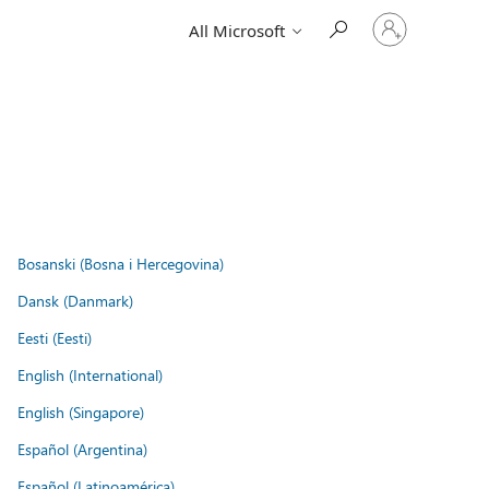
Sign
All Microsoft
in
to
your
account
Bosanski (Bosna i Hercegovina)
Dansk (Danmark)
Eesti (Eesti)
English (International)
English (Singapore)
Español (Argentina)
Español (Latinoamérica)