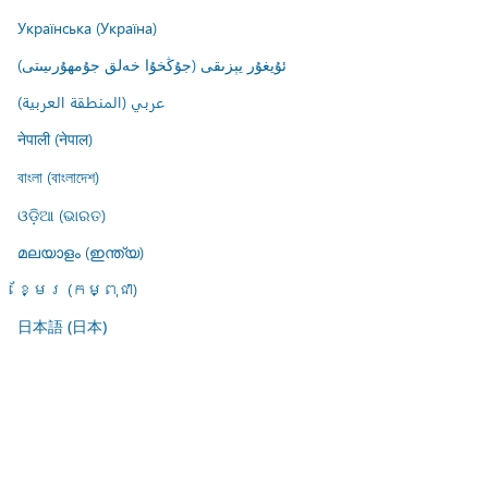
Українська (Україна)
ئۇيغۇر يېزىقى (جۇڭخۇا خەلق جۇمھۇرىيىتى)
عربي (المنطقة العربية)
नेपाली (नेपाल)
বাংলা (বাংলাদেশ)
ଓଡ଼ିଆ (ଭାରତ)
മലയാളം (ഇന്ത്യ)
ខ្មែរ (កម្ពុជា)
日本語 (日本)