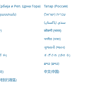
Србија и Реп. Црна Гора)
Татар (Россия)
այաստան)
עברית (ישראל)
سنڌي (پاکستان)
)
कोंकणी (भारत)
অসমীয়া (ভাৰত)
ગુજરાતી (ભારત)
ేశం)
ಕನ್ನಡ (ಭಾರತ)
ລາວ (ລາວ)
中文(中国)
국)
特別行政區)