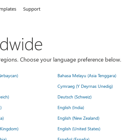
mplates
Support
ldwide
es/regions. Choose your language preference below.
ərbaycan)
Bahasa Melayu (Asia Tenggara)
Cymraeg (Y Deyrnas Unedig)
eich)
Deutsch (Schweiz)
)
English (India)
a)
English (New Zealand)
d Kingdom)
English (United States)
bia)
Español (España)