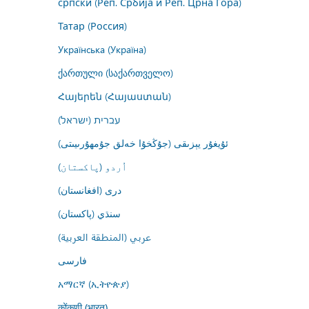
српски (Реп. Србија и Реп. Црна Гора)
Татар (Россия)
Українська (Україна)
ქართული (საქართველო)
Հայերեն (Հայաստան)
עברית (ישראל)
ئۇيغۇر يېزىقى (جۇڭخۇا خەلق جۇمھۇرىيىتى)
اُردو (پاکستان)
درى (افغانستان)
سنڌي (پاکستان)
عربي (المنطقة العربية)
فارسى
አማርኛ (ኢትዮጵያ)
कोंकणी (भारत)