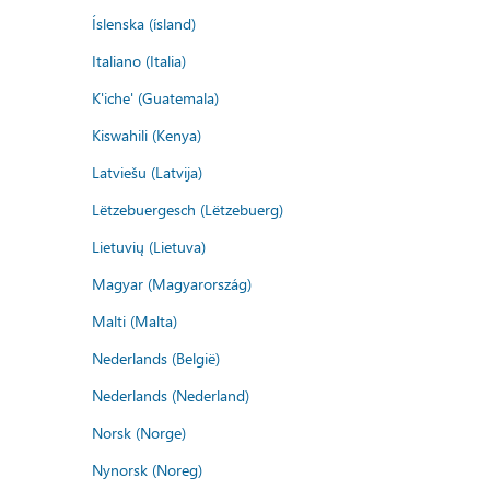
Íslenska (ísland)
Italiano (Italia)
K'iche' (Guatemala)
Kiswahili (Kenya)
Latviešu (Latvija)
Lëtzebuergesch (Lëtzebuerg)
Lietuvių (Lietuva)
Magyar (Magyarország)
Malti (Malta)
Nederlands (België)
Nederlands (Nederland)
Norsk (Norge)
Nynorsk (Noreg)