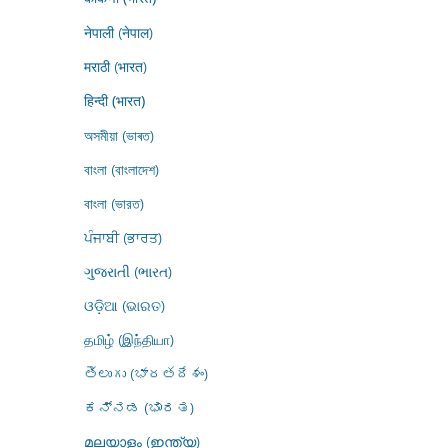
नेपाली (नेपाल)
मराठी (भारत)
हिन्दी (भारत)
অসমীয়া (ভাৰত)
বাংলা (বাংলাদেশ)
বাংলা (ভারত)
ਪੰਜਾਬੀ (ਭਾਰਤ)
ગુજરાતી (ભારત)
ଓଡ଼ିଆ (ଭାରତ)
தமிழ் (இந்தியா)
తెలుగు (భారతదేశం)
ಕನ್ನಡ (ಭಾರತ)
മലയാളം (ഇന്ത്യ)