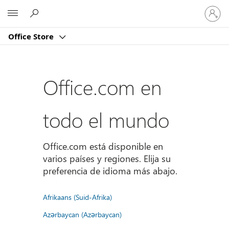
Iniciar
Microsoft
sesión
en
Office Store
tu
cuenta
Office.com en
todo el mundo
Office.com está disponible en
varios países y regiones. Elija su
preferencia de idioma más abajo.
Afrikaans (Suid-Afrika)
Azərbaycan (Azərbaycan)