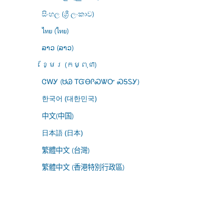
සිංහල (ශ්‍රී ලංකාව)
ไทย (ไทย)
ລາວ (ລາວ)
ខ្មែរ (កម្ពុជា)
ᏣᎳᎩ (ᏌᏊ ᎢᏳᎾᎵᏍᏔᏅ ᏍᎦᏚᎩ)
한국어 (대한민국)
中文(中国)
日本語 (日本)
繁體中文 (台灣)
繁體中文 (香港特別行政區)