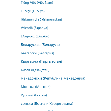
Tiếng Việt (Việt Nam)
Türkçe (Türkiye)
Türkmen dili (Türkmenistan)
Valencià (Espanya)
Ελληνικά (Ελλάδα)
Беларуская (Беларусь)
Български (България)
Кыргызча (Кыргызстан)
Қазақ (Қазақстан)
македонски (Република Македонија)
Монгол (Монгол)
Русский (Россия)
српски (Босна и Херцеговина)