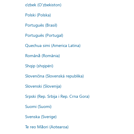
o'zbek (O'zbekiston)
Polski (Polska)
Português (Brasil)
Português (Portugal)
Quechua simi (America Latina)
Română (România)
Shqip (shqipëri)
Slovenčina (Slovenská republika)
Slovenski (Slovenija)
Srpski (Rep. Srbija i Rep. Crna Gora)
Suomi (Suomi)
Svenska (Sverige)
Te reo Māori (Aotearoa)