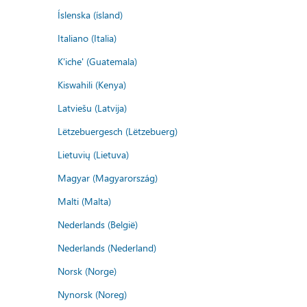
Íslenska (ísland)
Italiano (Italia)
K'iche' (Guatemala)
Kiswahili (Kenya)
Latviešu (Latvija)
Lëtzebuergesch (Lëtzebuerg)
Lietuvių (Lietuva)
Magyar (Magyarország)
Malti (Malta)
Nederlands (België)
Nederlands (Nederland)
Norsk (Norge)
Nynorsk (Noreg)