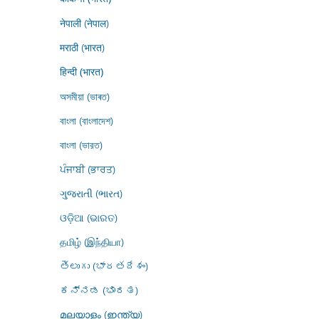
नेपाली (नेपाल)
मराठी (भारत)
हिन्दी (भारत)
অসমীয়া (ভাৰত)
বাংলা (বাংলাদেশ)
বাংলা (ভারত)
ਪੰਜਾਬੀ (ਭਾਰਤ)
ગુજરાતી (ભારત)
ଓଡ଼ିଆ (ଭାରତ)
தமிழ் (இந்தியா)
తెలుగు (భారతదేశం)
ಕನ್ನಡ (ಭಾರತ)
മലയാളം (ഇന്ത്യ)