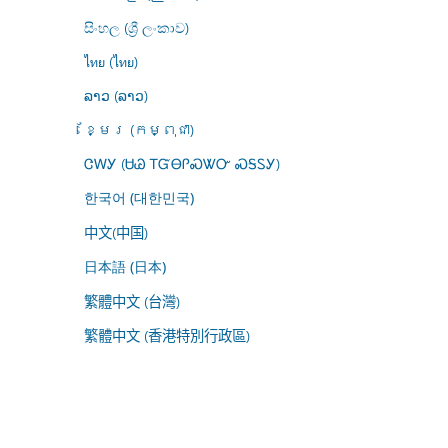
සිංහල (ශ්‍රී ලංකාව)
ไทย (ไทย)
ລາວ (ລາວ)
ខ្មែរ (កម្ពុជា)
ᏣᎳᎩ (ᏌᏊ ᎢᏳᎾᎵᏍᏔᏅ ᏍᎦᏚᎩ)
한국어 (대한민국)
中文(中国)
日本語 (日本)
繁體中文 (台灣)
繁體中文 (香港特別行政區)