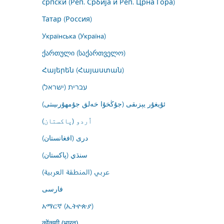
српски (Реп. Србија и Реп. Црна Гора)
Татар (Россия)
Українська (Україна)
ქართული (საქართველო)
Հայերեն (Հայաստան)
עברית (ישראל)
ئۇيغۇر يېزىقى (جۇڭخۇا خەلق جۇمھۇرىيىتى)
اُردو (پاکستان)
درى (افغانستان)
سنڌي (پاکستان)
عربي (المنطقة العربية)
فارسى
አማርኛ (ኢትዮጵያ)
कोंकणी (भारत)