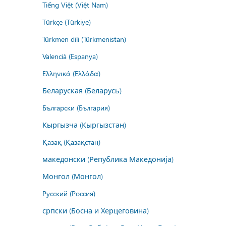
Tiếng Việt (Việt Nam)
Türkçe (Türkiye)
Türkmen dili (Türkmenistan)
Valencià (Espanya)
Ελληνικά (Ελλάδα)
Беларуская (Беларусь)
Български (България)
Кыргызча (Кыргызстан)
Қазақ (Қазақстан)
македонски (Република Македонија)
Монгол (Монгол)
Русский (Россия)
српски (Босна и Херцеговина)