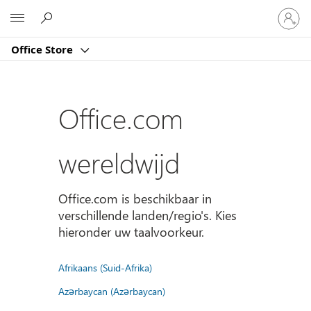
Meld
Microsoft
je
aan
Office Store
bij
je
account
Office.com
wereldwijd
Office.com is beschikbaar in
verschillende landen/regio's. Kies
hieronder uw taalvoorkeur.
Afrikaans (Suid-Afrika)
Azərbaycan (Azərbaycan)