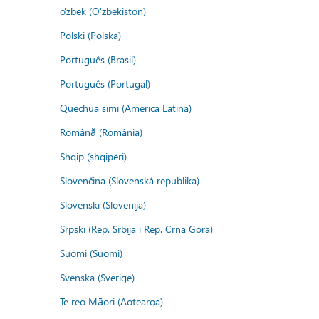
o'zbek (O'zbekiston)
Polski (Polska)
Português (Brasil)
Português (Portugal)
Quechua simi (America Latina)
Română (România)
Shqip (shqipëri)
Slovenčina (Slovenská republika)
Slovenski (Slovenija)
Srpski (Rep. Srbija i Rep. Crna Gora)
Suomi (Suomi)
Svenska (Sverige)
Te reo Māori (Aotearoa)