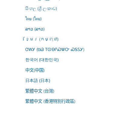
සිංහල (ශ්‍රී ලංකාව)
ไทย (ไทย)
ລາວ (ລາວ)
ខ្មែរ (កម្ពុជា)
ᏣᎳᎩ (ᏌᏊ ᎢᏳᎾᎵᏍᏔᏅ ᏍᎦᏚᎩ)
한국어 (대한민국)
中文(中国)
日本語 (日本)
繁體中文 (台灣)
繁體中文 (香港特別行政區)