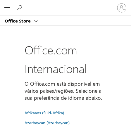
Iniciar
Microsoft
sessão
na
Office Store
conta
Office.com
Internacional
O Office.com está disponível em
vários países/regiões. Selecione a
sua preferência de idioma abaixo.
Afrikaans (Suid-Afrika)
Azərbaycan (Azərbaycan)