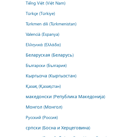
Tiếng Việt (Việt Nam)
Türkçe (Türkiye)
Türkmen dili (Türkmenistan)
Valencià (Espanya)
Ελληνικά (Ελλάδα)
Беларуская (Беларусь)
Български (България)
Кыргызча (Кыргызстан)
Қазақ (Қазақстан)
македонски (Република Македонија)
Монгол (Монгол)
Русский (Россия)
српски (Босна и Херцеговина)