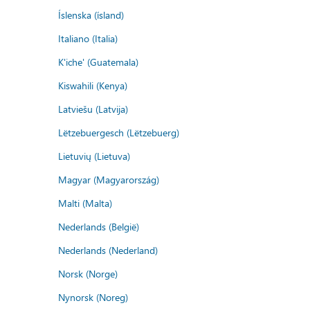
Íslenska (ísland)
Italiano (Italia)
K'iche' (Guatemala)
Kiswahili (Kenya)
Latviešu (Latvija)
Lëtzebuergesch (Lëtzebuerg)
Lietuvių (Lietuva)
Magyar (Magyarország)
Malti (Malta)
Nederlands (België)
Nederlands (Nederland)
Norsk (Norge)
Nynorsk (Noreg)