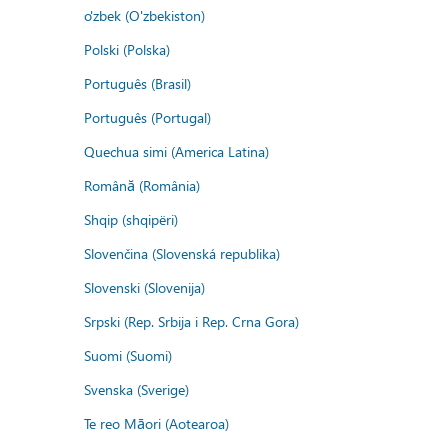
o'zbek (O'zbekiston)
Polski (Polska)
Português (Brasil)
Português (Portugal)
Quechua simi (America Latina)
Română (România)
Shqip (shqipëri)
Slovenčina (Slovenská republika)
Slovenski (Slovenija)
Srpski (Rep. Srbija i Rep. Crna Gora)
Suomi (Suomi)
Svenska (Sverige)
Te reo Māori (Aotearoa)