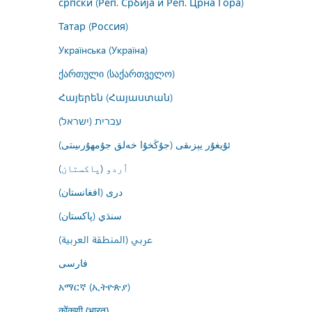
српски (Реп. Србија и Реп. Црна Гора)
Татар (Россия)
Українська (Україна)
ქართული (საქართველო)
Հայերեն (Հայաստան)
עברית (ישראל)
ئۇيغۇر يېزىقى (جۇڭخۇا خەلق جۇمھۇرىيىتى)
اُردو (پاکستان)
درى (افغانستان)
سنڌي (پاکستان)
عربي (المنطقة العربية)
فارسى
አማርኛ (ኢትዮጵያ)
कोंकणी (भारत)