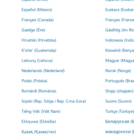
Español (México)
Euskara (Euskar
Français (Canada)
Français (France
Gaeilge (Éire)
Gàidhlig (An R
Hrvatski (Hrvatska)
Indonesia (Indo
K'iche' (Guatemala)
Kiswahili (Kenya
Lietuvių (Lietuva)
Magyar (Magya
Nederlands (Nederland)
Norsk (Norge)
Polski (Polska)
Português (Brasi
Română (România)
Shqip (shqipëri)
Srpski (Rep. Srbija i Rep. Crna Gora)
Suomi (Suomi)
Tiếng Việt (Việt Nam)
Türkçe (Türkiye)
Ελληνικά (Ελλάδα)
Беларуская (
Қазақ (Қазақстан)
македонски (