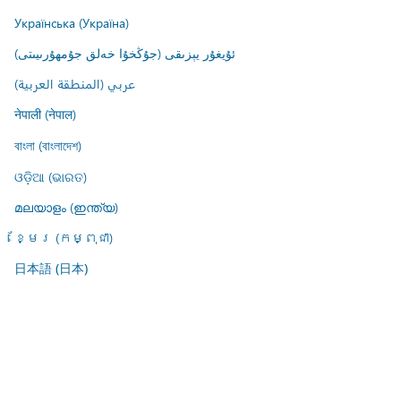
Українська (Україна)
ئۇيغۇر يېزىقى (جۇڭخۇا خەلق جۇمھۇرىيىتى)
عربي (المنطقة العربية)
नेपाली (नेपाल)
বাংলা (বাংলাদেশ)
ଓଡ଼ିଆ (ଭାରତ)
മലയാളം (ഇന്ത്യ)
ខ្មែរ (កម្ពុជា)
日本語 (日本)