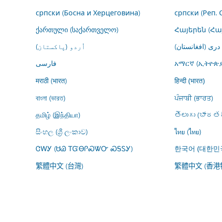
српски (Босна и Херцеговина)
српски (Реп. 
ქართული (საქართველო)
Հայերեն (Հ
درى (افغانستان)
اُردو (پاکستان)
فارسى
አማርኛ (ኢትዮጵያ
मराठी (भारत)
हिन्दी (भारत)
বাংলা (ভারত)
ਪੰਜਾਬੀ (ਭਾਰਤ)
தமிழ் (இந்தியா)
తెలుగు (భారతద
සිංහල (ශ්‍රී ලංකාව)
ไทย (ไทย)
ᏣᎳᎩ (ᏌᏊ ᎢᏳᎾᎵᏍᏔᏅ ᏍᎦᏚᎩ)
한국어 (대한민
繁體中文 (台灣)
繁體中文 (香港