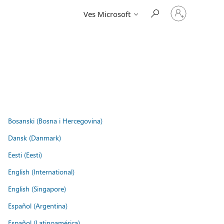
Vpišite
Ves Microsoft
se
v
svoj
račun
Bosanski (Bosna i Hercegovina)
Dansk (Danmark)
Eesti (Eesti)
English (International)
English (Singapore)
Español (Argentina)
Español (Latinoamérica)