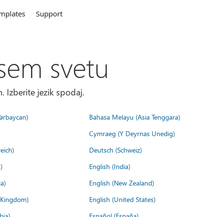
mplates
Support
sem svetu
. Izberite jezik spodaj.
ərbaycan)
Bahasa Melayu (Asia Tenggara)
Cymraeg (Y Deyrnas Unedig)
eich)
Deutsch (Schweiz)
)
English (India)
a)
English (New Zealand)
d Kingdom)
English (United States)
bia)
Español (España)