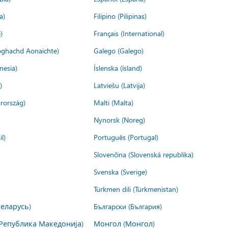
a)
Filipino (Pilipinas)
)
Français (International)
ìoghachd Aonaichte)
Galego (Galego)
nesia)
Íslenska (ísland)
)
Latviešu (Latvija)
rország)
Malti (Malta)
Nynorsk (Noreg)
l)
Português (Portugal)
Slovenčina (Slovenská republika)
Svenska (Sverige)
Türkmen dili (Türkmenistan)
Беларусь)
Български (България)
Република Македонија)
Монгол (Монгол)