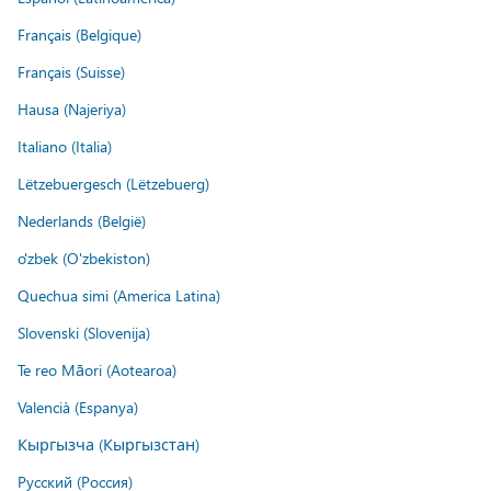
Français (Belgique)
Français (Suisse)
Hausa (Najeriya)
Italiano (Italia)
Lëtzebuergesch (Lëtzebuerg)
Nederlands (België)
o'zbek (O'zbekiston)
Quechua simi (America Latina)
Slovenski (Slovenija)
Te reo Māori (Aotearoa)
Valencià (Espanya)
Кыргызча (Кыргызстан)
Русский (Россия)