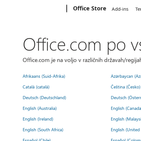
Microsoft
Office Store
Add-ins
Te
Office.com po v
Office.com je na voljo v različnih državah/regijah
Afrikaans (Suid-Afrika)
Azərbaycan (Az
Català (català)
Čeština (Česko)
Deutsch (Deutschland)
Deutsch (Österr
English (Australia)
English (Canada
English (Ireland)
English (Malaysi
English (South Africa)
English (Unite
Español (Chile)
Español (Colom