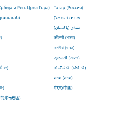
Србија и Реп. Црна Гора)
Татар (Россия)
այաստան)
עברית (ישראל)
سنڌي (پاکستان)
)
कोंकणी (भारत)
অসমীয়া (ভাৰত)
ગુજરાતી (ભારત)
ేశం)
ಕನ್ನಡ (ಭಾರತ)
ລາວ (ລາວ)
中文(中国)
국)
特別行政區)