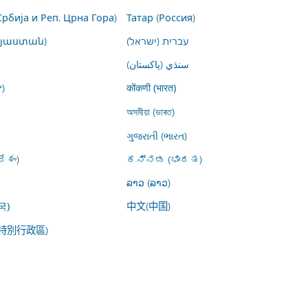
Србија и Реп. Црна Гора)
Татар (Россия)
այաստան)
עברית (ישראל)
سنڌي (پاکستان)
)
कोंकणी (भारत)
অসমীয়া (ভাৰত)
ગુજરાતી (ભારત)
ేశం)
ಕನ್ನಡ (ಭಾರತ)
ລາວ (ລາວ)
中文(中国)
국)
特別行政區)