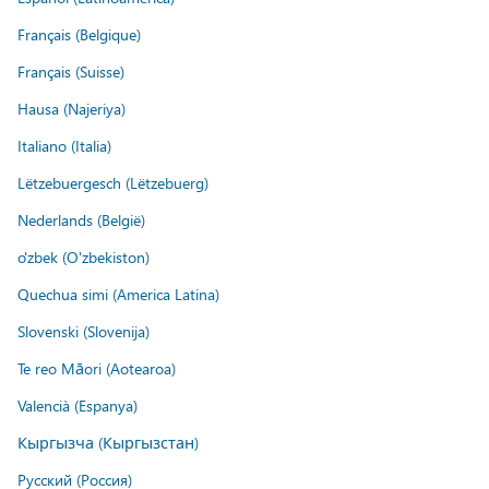
Français (Belgique)
Français (Suisse)
Hausa (Najeriya)
Italiano (Italia)
Lëtzebuergesch (Lëtzebuerg)
Nederlands (België)
o'zbek (O'zbekiston)
Quechua simi (America Latina)
Slovenski (Slovenija)
Te reo Māori (Aotearoa)
Valencià (Espanya)
Кыргызча (Кыргызстан)
Русский (Россия)