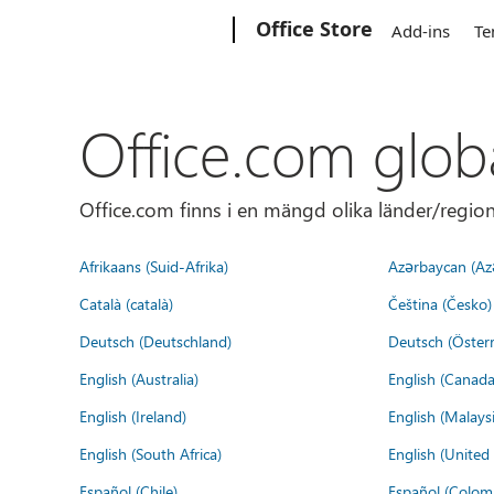
Microsoft
Office Store
Add-ins
Te
Office.com glob
Office.com finns i en mängd olika länder/regione
Afrikaans (Suid-Afrika)
Azərbaycan (Az
Català (català)
Čeština (Česko)
Deutsch (Deutschland)
Deutsch (Österr
English (Australia)
English (Canada
English (Ireland)
English (Malaysi
English (South Africa)
English (Unite
Español (Chile)
Español (Colom