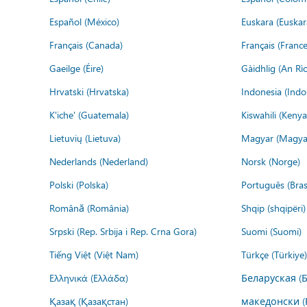
Español (México)
Euskara (Euskar
Français (Canada)
Français (France
Gaeilge (Éire)
Gàidhlig (An R
Hrvatski (Hrvatska)
Indonesia (Indo
K'iche' (Guatemala)
Kiswahili (Kenya
Lietuvių (Lietuva)
Magyar (Magya
Nederlands (Nederland)
Norsk (Norge)
Polski (Polska)
Português (Brasi
Română (România)
Shqip (shqipëri)
Srpski (Rep. Srbija i Rep. Crna Gora)
Suomi (Suomi)
Tiếng Việt (Việt Nam)
Türkçe (Türkiye)
Ελληνικά (Ελλάδα)
Беларуская (
Қазақ (Қазақстан)
македонски (