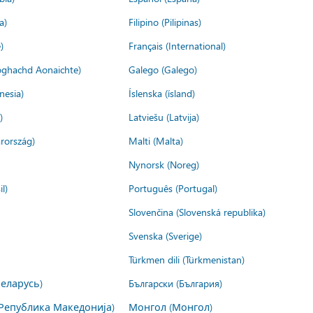
a)
Filipino (Pilipinas)
)
Français (International)
ìoghachd Aonaichte)
Galego (Galego)
nesia)
Íslenska (ísland)
)
Latviešu (Latvija)
rország)
Malti (Malta)
Nynorsk (Noreg)
l)
Português (Portugal)
Slovenčina (Slovenská republika)
Svenska (Sverige)
Türkmen dili (Türkmenistan)
Беларусь)
Български (България)
Република Македонија)
Монгол (Монгол)