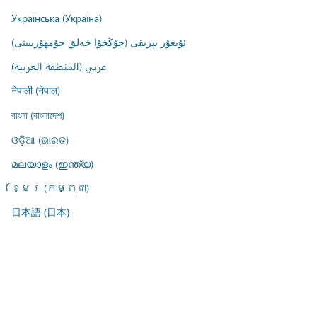
Українська (Україна)
ئۇيغۇر يېزىقى (جۇڭخۇا خەلق جۇمھۇرىيىتى)
عربي (المنطقة العربية)
नेपाली (नेपाल)
বাংলা (বাংলাদেশ)
ଓଡ଼ିଆ (ଭାରତ)
മലയാളം (ഇന്ത്യ)
ខ្មែរ (កម្ពុជា)
日本語 (日本)