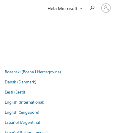
Logga
Hela Microsoft
in
på
ditt
konto
Bosanski (Bosna i Hercegovina)
Dansk (Danmark)
Eesti (Eesti)
English (International)
English (Singapore)
Español (Argentina)
Español (Latinoamérica)