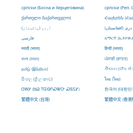
српски (Босна и Херцеговина)
српски (Реп. 
ქართული (საქართველო)
Հայերեն (Հ
درى (افغانستان)
اُردو (پاکستان)
فارسى
አማርኛ (ኢትዮጵያ
मराठी (भारत)
हिन्दी (भारत)
বাংলা (ভারত)
ਪੰਜਾਬੀ (ਭਾਰਤ)
தமிழ் (இந்தியா)
తెలుగు (భారతద
සිංහල (ශ්‍රී ලංකාව)
ไทย (ไทย)
ᏣᎳᎩ (ᏌᏊ ᎢᏳᎾᎵᏍᏔᏅ ᏍᎦᏚᎩ)
한국어 (대한민
繁體中文 (台灣)
繁體中文 (香港