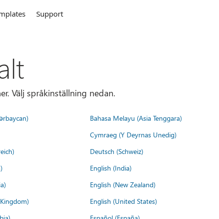
mplates
Support
alt
r. Välj språkinställning nedan.
ərbaycan)
Bahasa Melayu (Asia Tenggara)
Cymraeg (Y Deyrnas Unedig)
eich)
Deutsch (Schweiz)
)
English (India)
a)
English (New Zealand)
d Kingdom)
English (United States)
bia)
Español (España)