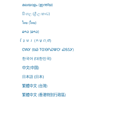
മലയാളം (ഇന്ത്യ)
සිංහල (ශ්‍රී ලංකාව)
ไทย (ไทย)
ລາວ (ລາວ)
ខ្មែរ (កម្ពុជា)
ᏣᎳᎩ (ᏌᏊ ᎢᏳᎾᎵᏍᏔᏅ ᏍᎦᏚᎩ)
한국어 (대한민국)
中文(中国)
日本語 (日本)
繁體中文 (台灣)
繁體中文 (香港特別行政區)