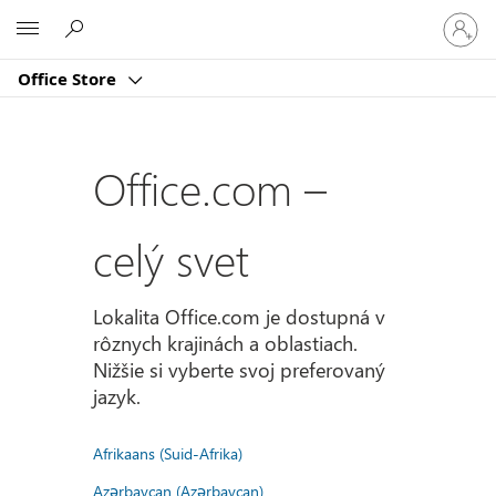
Prihlást
Microsoft
sa
k
Office Store
svojmu
kontu
Office.com –
celý svet
Lokalita Office.com je dostupná v
rôznych krajinách a oblastiach.
Nižšie si vyberte svoj preferovaný
jazyk.
Afrikaans (Suid-Afrika)
Azərbaycan (Azərbaycan)