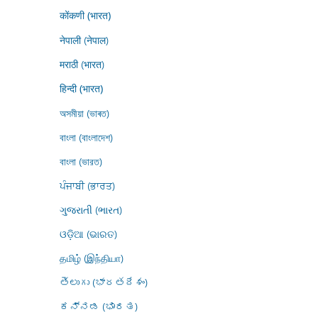
कोंकणी (भारत)
नेपाली (नेपाल)
मराठी (भारत)
हिन्दी (भारत)
অসমীয়া (ভাৰত)
বাংলা (বাংলাদেশ)
বাংলা (ভারত)
ਪੰਜਾਬੀ (ਭਾਰਤ)
ગુજરાતી (ભારત)
ଓଡ଼ିଆ (ଭାରତ)
தமிழ் (இந்தியா)
తెలుగు (భారతదేశం)
ಕನ್ನಡ (ಭಾರತ)