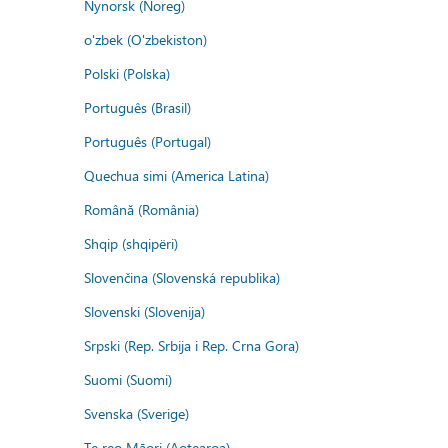
Nynorsk (Noreg)
o'zbek (O'zbekiston)
Polski (Polska)
Português (Brasil)
Português (Portugal)
Quechua simi (America Latina)
Română (România)
Shqip (shqipëri)
Slovenčina (Slovenská republika)
Slovenski (Slovenija)
Srpski (Rep. Srbija i Rep. Crna Gora)
Suomi (Suomi)
Svenska (Sverige)
Te reo Māori (Aotearoa)