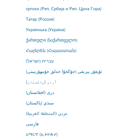
српски (Реп. Србија и Реп. Црна Гора)
Татар (Россия)
Українська (Україна)
ქართული (საქართველო)
Հայերեն (Հայաստան)
עברית (ישראל)
ئۇيغۇر يېزىقى (جۇڭخۇا خەلق جۇمھۇرىيىتى)
اُردو (پاکستان)
درى (افغانستان)
سنڌي (پاکستان)
عربي (المنطقة العربية)
فارسى
አማርኛ (ኢትዮጵያ)