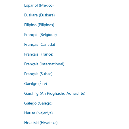
Español (México)
Euskara (Euskara)
Filipino (Pilipinas)
Français (Belgique)
Français (Canada)
Français (France)
Français (International)
Français (Suisse)
Gaeilge (Éire)
Gàidhlig (An Rìoghachd Aonaichte)
Galego (Galego)
Hausa (Najeriya)
Hrvatski (Hrvatska)