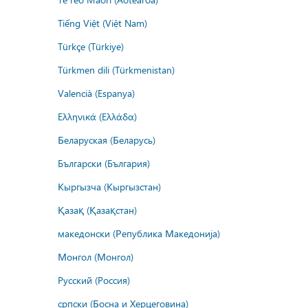
Tiếng Việt (Việt Nam)
Türkçe (Türkiye)
Türkmen dili (Türkmenistan)
Valencià (Espanya)
Ελληνικά (Ελλάδα)
Беларуская (Беларусь)
Български (България)
Кыргызча (Кыргызстан)
Қазақ (Қазақстан)
македонски (Република Македонија)
Монгол (Монгол)
Русский (Россия)
српски (Босна и Херцеговина)