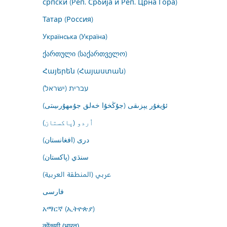
српски (Реп. Србија и Реп. Црна Гора)
Татар (Россия)
Українська (Україна)
ქართული (საქართველო)
Հայերեն (Հայաստան)
עברית (ישראל)
ئۇيغۇر يېزىقى (جۇڭخۇا خەلق جۇمھۇرىيىتى)
اُردو (پاکستان)
درى (افغانستان)
سنڌي (پاکستان)
عربي (المنطقة العربية)
فارسى
አማርኛ (ኢትዮጵያ)
कोंकणी (भारत)