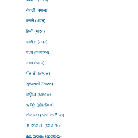
नेपाली (नेपाल)
मराठी (भारत)
हिन्दी (भारत)
অসমীয়া (ভাৰত)
বাংলা (বাংলাদেশ)
বাংলা (ভারত)
ਪੰਜਾਬੀ (ਭਾਰਤ)
ગુજરાતી (ભારત)
ଓଡ଼ିଆ (ଭାରତ)
தமிழ் (இந்தியா)
తెలుగు (భారతదేశం)
ಕನ್ನಡ (ಭಾರತ)
മലയാളം (ഇന്ത്യ)