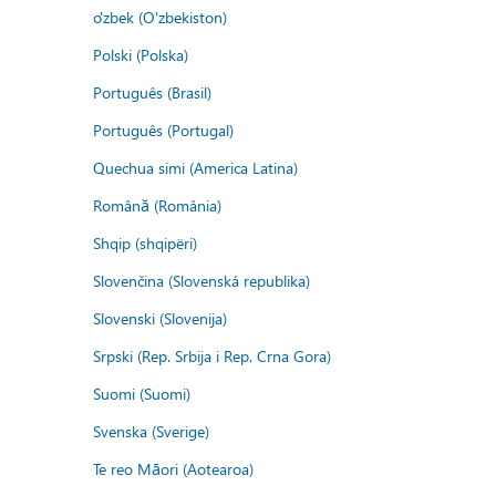
o'zbek (O'zbekiston)
Polski (Polska)
Português (Brasil)
Português (Portugal)
Quechua simi (America Latina)
Română (România)
Shqip (shqipëri)
Slovenčina (Slovenská republika)
Slovenski (Slovenija)
Srpski (Rep. Srbija i Rep. Crna Gora)
Suomi (Suomi)
Svenska (Sverige)
Te reo Māori (Aotearoa)