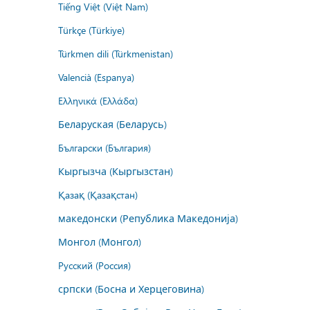
Tiếng Việt (Việt Nam)
Türkçe (Türkiye)
Türkmen dili (Türkmenistan)
Valencià (Espanya)
Ελληνικά (Ελλάδα)
Беларуская (Беларусь)
Български (България)
Кыргызча (Кыргызстан)
Қазақ (Қазақстан)
македонски (Република Македонија)
Монгол (Монгол)
Русский (Россия)
српски (Босна и Херцеговина)