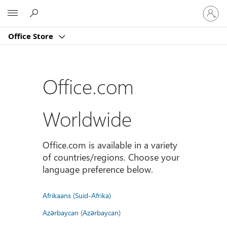
Sign
Microsoft
in
to
Office Store
your
account
Office.com
Worldwide
Office.com is available in a variety
of countries/regions. Choose your
language preference below.
Afrikaans (Suid-Afrika)
Azərbaycan (Azərbaycan)