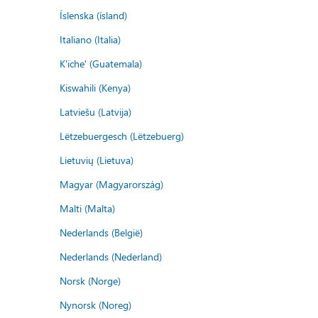
Íslenska (ísland)
Italiano (Italia)
K'iche' (Guatemala)
Kiswahili (Kenya)
Latviešu (Latvija)
Lëtzebuergesch (Lëtzebuerg)
Lietuvių (Lietuva)
Magyar (Magyarország)
Malti (Malta)
Nederlands (België)
Nederlands (Nederland)
Norsk (Norge)
Nynorsk (Noreg)