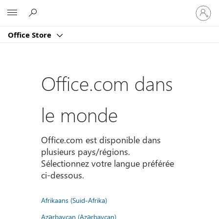
Connect
Microsoft
vous
à
Office Store
votre
compte
Office.com dans
le monde
Office.com est disponible dans
plusieurs pays/régions.
Sélectionnez votre langue préférée
ci-dessous.
Afrikaans (Suid-Afrika)
Azərbaycan (Azərbaycan)