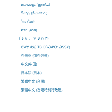
മലയാളം (ഇന്ത്യ)
සිංහල (ශ්‍රී ලංකාව)
ไทย (ไทย)
ລາວ (ລາວ)
ខ្មែរ (កម្ពុជា)
ᏣᎳᎩ (ᏌᏊ ᎢᏳᎾᎵᏍᏔᏅ ᏍᎦᏚᎩ)
한국어 (대한민국)
中文(中国)
日本語 (日本)
繁體中文 (台灣)
繁體中文 (香港特別行政區)