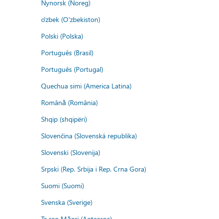
Nynorsk (Noreg)
o'zbek (O'zbekiston)
Polski (Polska)
Português (Brasil)
Português (Portugal)
Quechua simi (America Latina)
Română (România)
Shqip (shqipëri)
Slovenčina (Slovenská republika)
Slovenski (Slovenija)
Srpski (Rep. Srbija i Rep. Crna Gora)
Suomi (Suomi)
Svenska (Sverige)
Te reo Māori (Aotearoa)