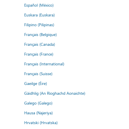
Español (México)
Euskara (Euskara)
Filipino (Pilipinas)
Français (Belgique)
Français (Canada)
Français (France)
Français (International)
Français (Suisse)
Gaeilge (Éire)
Gàidhlig (An Rìoghachd Aonaichte)
Galego (Galego)
Hausa (Najeriya)
Hrvatski (Hrvatska)