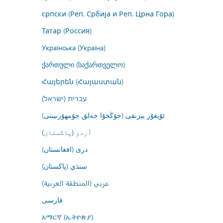
српски (Реп. Србија и Реп. Црна Гора)
Татар (Россия)
Українська (Україна)
ქართული (საქართველო)
Հայերեն (Հայաստան)
עברית (ישראל)
ئۇيغۇر يېزىقى (جۇڭخۇا خەلق جۇمھۇرىيىتى)
اُردو (پاکستان)
درى (افغانستان)
سنڌي (پاکستان)
عربي (المنطقة العربية)
فارسى
አማርኛ (ኢትዮጵያ)