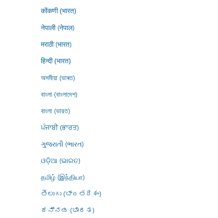
कोंकणी (भारत)
नेपाली (नेपाल)
मराठी (भारत)
हिन्दी (भारत)
অসমীয়া (ভাৰত)
বাংলা (বাংলাদেশ)
বাংলা (ভারত)
ਪੰਜਾਬੀ (ਭਾਰਤ)
ગુજરાતી (ભારત)
ଓଡ଼ିଆ (ଭାରତ)
தமிழ் (இந்தியா)
తెలుగు (భారతదేశం)
ಕನ್ನಡ (ಭಾರತ)