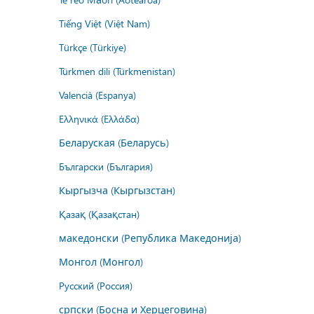
Tiếng Việt (Việt Nam)
Türkçe (Türkiye)
Türkmen dili (Türkmenistan)
Valencià (Espanya)
Ελληνικά (Ελλάδα)
Беларуская (Беларусь)
Български (България)
Кыргызча (Кыргызстан)
Қазақ (Қазақстан)
македонски (Република Македонија)
Монгол (Монгол)
Русский (Россия)
српски (Босна и Херцеговина)