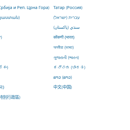
Србија и Реп. Црна Гора)
Татар (Россия)
այաստան)
עברית (ישראל)
سنڌي (پاکستان)
)
कोंकणी (भारत)
অসমীয়া (ভাৰত)
ગુજરાતી (ભારત)
ేశం)
ಕನ್ನಡ (ಭಾರತ)
ລາວ (ລາວ)
中文(中国)
국)
特別行政區)