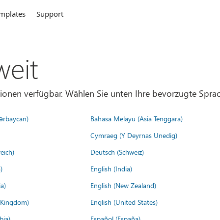
mplates
Support
weit
gionen verfügbar. Wählen Sie unten Ihre bevorzugte Sprac
ərbaycan)
Bahasa Melayu (Asia Tenggara)
Cymraeg (Y Deyrnas Unedig)
eich)
Deutsch (Schweiz)
)
English (India)
a)
English (New Zealand)
d Kingdom)
English (United States)
bia)
Español (España)