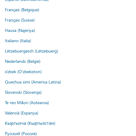
Français (Belgique)
Français (Suisse)
Hausa (Najeriya)
Italiano (Italia)
Lëtzebuergesch (Lëtzebuerg)
Nederlands (België)
o'zbek (O'zbekiston)
Quechua simi (America Latina)
Slovenski (Slovenija)
Te reo Māori (Aotearoa)
Valencià (Espanya)
Кыргызча (Кыргызстан)
Русский (Россия)