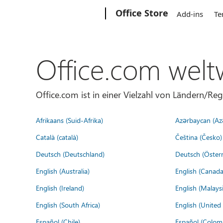
Microsoft
Office Store
Add-ins
Te
Office.com welt
Office.com ist in einer Vielzahl von Ländern/Re
Afrikaans (Suid-Afrika)
Azərbaycan (Az
Català (català)
Čeština (Česko)
Deutsch (Deutschland)
Deutsch (Österr
English (Australia)
English (Canada
English (Ireland)
English (Malaysi
English (South Africa)
English (Unite
Español (Chile)
Español (Colom