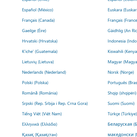
Español (México)
Euskara (Euskar
Français (Canada)
Français (France
Gaeilge (Éire)
Gàidhlig (An R
Hrvatski (Hrvatska)
Indonesia (Indo
K'iche' (Guatemala)
Kiswahili (Kenya
Lietuvių (Lietuva)
Magyar (Magya
Nederlands (Nederland)
Norsk (Norge)
Polski (Polska)
Português (Brasi
Română (România)
Shqip (shqipëri)
Srpski (Rep. Srbija i Rep. Crna Gora)
Suomi (Suomi)
Tiếng Việt (Việt Nam)
Türkçe (Türkiye)
Ελληνικά (Ελλάδα)
Беларуская (
Қазақ (Қазақстан)
македонски (