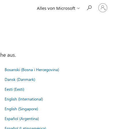
Bei
Alles von Microsoft
Ihrem
Konto
anmelden
he aus.
Bosanski (Bosna i Hercegovina)
Dansk (Danmark)
Eesti (Eesti)
English (International)
English (Singapore)
Español (Argentina)
Español (Latinoamérica)