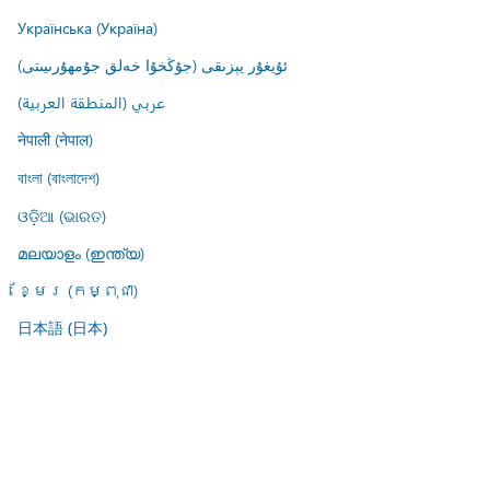
Українська (Україна)
ئۇيغۇر يېزىقى (جۇڭخۇا خەلق جۇمھۇرىيىتى)
عربي (المنطقة العربية)
नेपाली (नेपाल)
বাংলা (বাংলাদেশ)
ଓଡ଼ିଆ (ଭାରତ)
മലയാളം (ഇന്ത്യ)
ខ្មែរ (កម្ពុជា)
日本語 (日本)