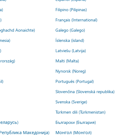
a)
Filipino (Pilipinas)
)
Français (International)
ìoghachd Aonaichte)
Galego (Galego)
nesia)
Íslenska (ísland)
)
Latviešu (Latvija)
rország)
Malti (Malta)
Nynorsk (Noreg)
l)
Português (Portugal)
Slovenčina (Slovenská republika)
Svenska (Sverige)
Türkmen dili (Türkmenistan)
Беларусь)
Български (България)
Република Македонија)
Монгол (Монгол)