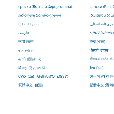
српски (Босна и Херцеговина)
српски (Реп. 
ქართული (საქართველო)
Հայերեն (Հ
درى (افغانستان)
اُردو (پاکستان)
فارسى
አማርኛ (ኢትዮጵያ
मराठी (भारत)
हिन्दी (भारत)
বাংলা (ভারত)
ਪੰਜਾਬੀ (ਭਾਰਤ)
தமிழ் (இந்தியா)
తెలుగు (భారతద
සිංහල (ශ්‍රී ලංකාව)
ไทย (ไทย)
ᏣᎳᎩ (ᏌᏊ ᎢᏳᎾᎵᏍᏔᏅ ᏍᎦᏚᎩ)
한국어 (대한민
繁體中文 (台灣)
繁體中文 (香港