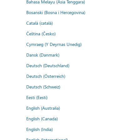
Bahasa Melayu (Asia Tenggara)
Bosanski (Bosna i Hercegovina)
Català (català)
Čeština (Česko)
Cymraeg (Y Deyrnas Unedig)
Dansk (Danmark)
Deutsch (Deutschland)
Deutsch (Österreich)
Deutsch (Schweiz)
Eesti (Eesti)
English (Australia)
English (Canada)
English (India)
English (International)