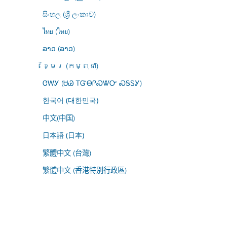
සිංහල (ශ්‍රී ලංකාව)
ไทย (ไทย)
ລາວ (ລາວ)
ខ្មែរ (កម្ពុជា)
ᏣᎳᎩ (ᏌᏊ ᎢᏳᎾᎵᏍᏔᏅ ᏍᎦᏚᎩ)
한국어 (대한민국)
中文(中国)
日本語 (日本)
繁體中文 (台灣)
繁體中文 (香港特別行政區)