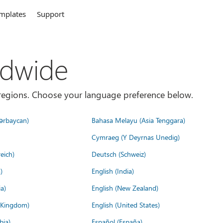
mplates
Support
ldwide
es/regions. Choose your language preference below.
ərbaycan)
Bahasa Melayu (Asia Tenggara)
Cymraeg (Y Deyrnas Unedig)
eich)
Deutsch (Schweiz)
)
English (India)
a)
English (New Zealand)
d Kingdom)
English (United States)
bia)
Español (España)