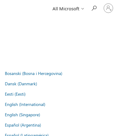
Sign
All Microsoft
in
to
your
account
Bosanski (Bosna i Hercegovina)
Dansk (Danmark)
Eesti (Eesti)
English (International)
English (Singapore)
Español (Argentina)
Español (Latinoamérica)