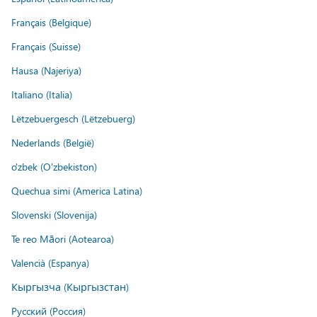
Français (Belgique)
Français (Suisse)
Hausa (Najeriya)
Italiano (Italia)
Lëtzebuergesch (Lëtzebuerg)
Nederlands (België)
o'zbek (O'zbekiston)
Quechua simi (America Latina)
Slovenski (Slovenija)
Te reo Māori (Aotearoa)
Valencià (Espanya)
Кыргызча (Кыргызстан)
Русский (Россия)