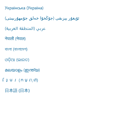
Українська (Україна)
ئۇيغۇر يېزىقى (جۇڭخۇا خەلق جۇمھۇرىيىتى)
عربي (المنطقة العربية)
नेपाली (नेपाल)
বাংলা (বাংলাদেশ)
ଓଡ଼ିଆ (ଭାରତ)
മലയാളം (ഇന്ത്യ)
ខ្មែរ (កម្ពុជា)
日本語 (日本)