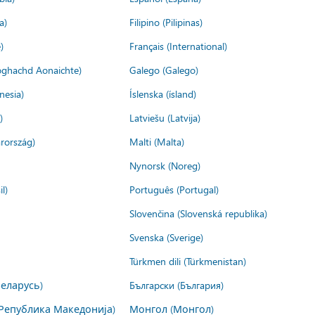
a)
Filipino (Pilipinas)
)
Français (International)
ìoghachd Aonaichte)
Galego (Galego)
nesia)
Íslenska (ísland)
)
Latviešu (Latvija)
rország)
Malti (Malta)
Nynorsk (Noreg)
l)
Português (Portugal)
Slovenčina (Slovenská republika)
Svenska (Sverige)
Türkmen dili (Türkmenistan)
Беларусь)
Български (България)
Република Македонија)
Монгол (Монгол)