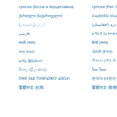
српски (Босна и Херцеговина)
српски (Реп. 
ქართული (საქართველო)
Հայերեն (Հ
درى (افغانستان)
اُردو (پاکستان)
فارسى
አማርኛ (ኢትዮጵያ
मराठी (भारत)
हिन्दी (भारत)
বাংলা (ভারত)
ਪੰਜਾਬੀ (ਭਾਰਤ)
தமிழ் (இந்தியா)
తెలుగు (భారతద
සිංහල (ශ්‍රී ලංකාව)
ไทย (ไทย)
ᏣᎳᎩ (ᏌᏊ ᎢᏳᎾᎵᏍᏔᏅ ᏍᎦᏚᎩ)
한국어 (대한민
繁體中文 (台灣)
繁體中文 (香港