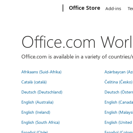
Microsoft
Office Store
Add-ins
Te
Office.com Wor
Office.com is available in a variety of countri
Afrikaans (Suid-Afrika)
Azərbaycan (Az
Català (català)
Čeština (Česko)
Deutsch (Deutschland)
Deutsch (Österr
English (Australia)
English (Canada
English (Ireland)
English (Malaysi
English (South Africa)
English (Unite
Español (Chile)
Español (Colom