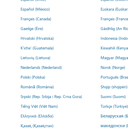
Español (México)
Euskara (Euskar
Français (Canada)
Français (France
Gaeilge (Éire)
Gàidhlig (An R
Hrvatski (Hrvatska)
Indonesia (Indo
K'iche' (Guatemala)
Kiswahili (Kenya
Lietuvių (Lietuva)
Magyar (Magya
Nederlands (Nederland)
Norsk (Norge)
Polski (Polska)
Português (Brasi
Română (România)
Shqip (shqipëri)
Srpski (Rep. Srbija i Rep. Crna Gora)
Suomi (Suomi)
Tiếng Việt (Việt Nam)
Türkçe (Türkiye)
Ελληνικά (Ελλάδα)
Беларуская (
Қазақ (Қазақстан)
македонски (