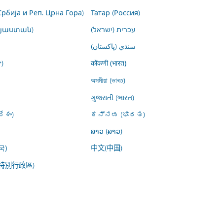
Србија и Реп. Црна Гора)
Татар (Россия)
այաստան)
עברית (ישראל)
سنڌي (پاکستان)
)
कोंकणी (भारत)
অসমীয়া (ভাৰত)
ગુજરાતી (ભારત)
ేశం)
ಕನ್ನಡ (ಭಾರತ)
ລາວ (ລາວ)
中文(中国)
국)
特別行政區)