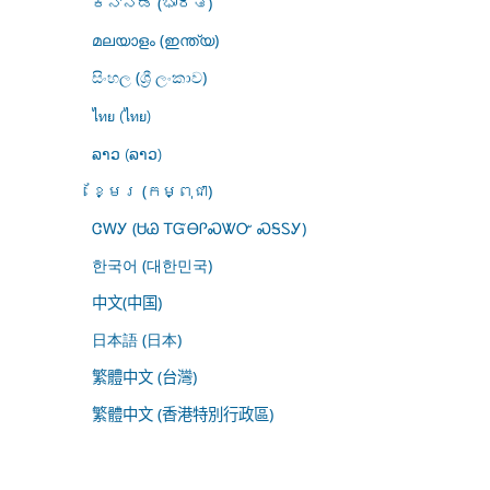
ಕನ್ನಡ (ಭಾರತ)
മലയാളം (ഇന്ത്യ)
සිංහල (ශ්‍රී ලංකාව)
ไทย (ไทย)
ລາວ (ລາວ)
ខ្មែរ (កម្ពុជា)
ᏣᎳᎩ (ᏌᏊ ᎢᏳᎾᎵᏍᏔᏅ ᏍᎦᏚᎩ)
한국어 (대한민국)
中文(中国)
日本語 (日本)
繁體中文 (台灣)
繁體中文 (香港特別行政區)