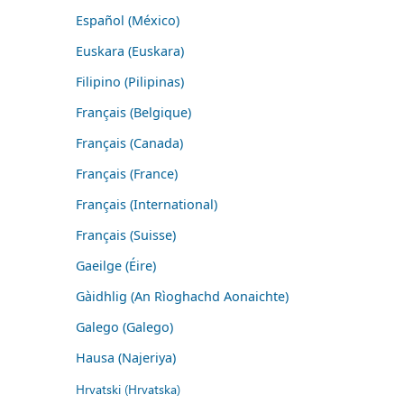
Español (México)
Euskara (Euskara)
Filipino (Pilipinas)
Français (Belgique)
Français (Canada)
Français (France)
Français (International)
Français (Suisse)
Gaeilge (Éire)
Gàidhlig (An Rìoghachd Aonaichte)
Galego (Galego)
Hausa (Najeriya)
Hrvatski (Hrvatska)