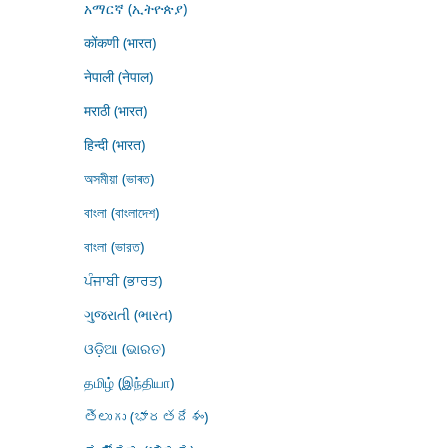
አማርኛ (ኢትዮጵያ)
कोंकणी (भारत)
नेपाली (नेपाल)
मराठी (भारत)
हिन्दी (भारत)
অসমীয়া (ভাৰত)
বাংলা (বাংলাদেশ)
বাংলা (ভারত)
ਪੰਜਾਬੀ (ਭਾਰਤ)
ગુજરાતી (ભારત)
ଓଡ଼ିଆ (ଭାରତ)
தமிழ் (இந்தியா)
తెలుగు (భారతదేశం)