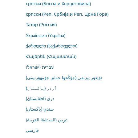
српски (Босна и Херцеговина)
српски (Реп. Србија и Реп. Црна Гора)
Татар (Россия)
Українська (Україна)
ქართული (საქართველო)
Հայերեն (Հայաստան)
עברית (ישראל)
ئۇيغۇر يېزىقى (جۇڭخۇا خەلق جۇمھۇرىيىتى)
اُردو (پاکستان)
درى (افغانستان)
سنڌي (پاکستان)
عربي (المنطقة العربية)
فارسى