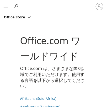
ア
Microsoft
カ
ウ
Office Store
ン
ト
に
サ
Office.com ワ
イ
ン
イ
ールドワイド
ン
す
る
Office.com は、さまざまな国/地
域でご利用いただけます。使用す
る言語を以下から選択してくださ
い。
Afrikaans (Suid-Afrika)
Azərbaycan (Azərbaycan)