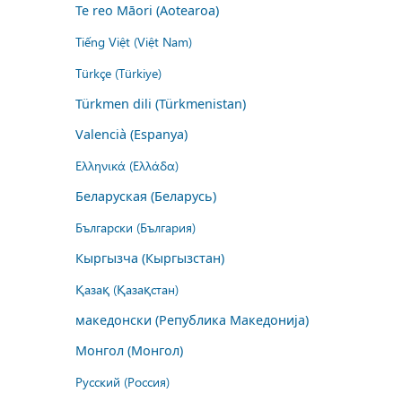
Te reo Māori (Aotearoa)
Tiếng Việt (Việt Nam)
Türkçe (Türkiye)
Türkmen dili (Türkmenistan)
Valencià (Espanya)
Ελληνικά (Ελλάδα)
Беларуская (Беларусь)
Български (България)
Кыргызча (Кыргызстан)
Қазақ (Қазақстан)
македонски (Република Македонија)
Монгол (Монгол)
Русский (Россия)