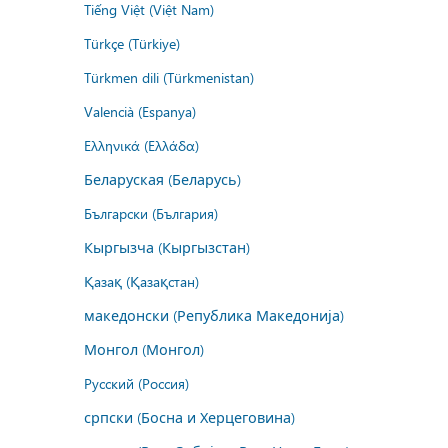
Tiếng Việt (Việt Nam)
Türkçe (Türkiye)
Türkmen dili (Türkmenistan)
Valencià (Espanya)
Ελληνικά (Ελλάδα)
Беларуская (Беларусь)
Български (България)
Кыргызча (Кыргызстан)
Қазақ (Қазақстан)
македонски (Република Македонија)
Монгол (Монгол)
Русский (Россия)
српски (Босна и Херцеговина)