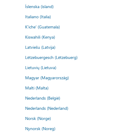
Íslenska (ísland)
Italiano (Italia)
K'iche' (Guatemala)
Kiswahili (Kenya)
Latviešu (Latvija)
Lëtzebuergesch (Lëtzebuerg)
Lietuvių (Lietuva)
Magyar (Magyarország)
Malti (Malta)
Nederlands (België)
Nederlands (Nederland)
Norsk (Norge)
Nynorsk (Noreg)