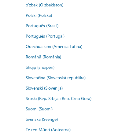
o'zbek (O'zbekiston)
Polski (Polska)
Português (Brasil)
Português (Portugal)
Quechua simi (America Latina)
Română (România)
Shqip (shqipëri)
Slovenčina (Slovenská republika)
Slovenski (Slovenija)
Srpski (Rep. Srbija i Rep. Crna Gora)
Suomi (Suomi)
Svenska (Sverige)
Te reo Māori (Aotearoa)