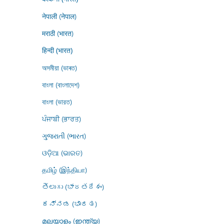
नेपाली (नेपाल)
मराठी (भारत)
हिन्दी (भारत)
অসমীয়া (ভাৰত)
বাংলা (বাংলাদেশ)
বাংলা (ভারত)
ਪੰਜਾਬੀ (ਭਾਰਤ)
ગુજરાતી (ભારત)
ଓଡ଼ିଆ (ଭାରତ)
தமிழ் (இந்தியா)
తెలుగు (భారతదేశం)
ಕನ್ನಡ (ಭಾರತ)
മലയാളം (ഇന്ത്യ)