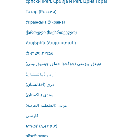
српски (Реп. Србија и Реп. Црна Гора)
Татар (Россия)
Українська (Україна)
ქართული (საქართველო)
Հայերեն (Հայաստան)
עברית (ישראל)
ئۇيغۇر يېزىقى (جۇڭخۇا خەلق جۇمھۇرىيىتى)
اُردو (پاکستان)
درى (افغانستان)
سنڌي (پاکستان)
عربي (المنطقة العربية)
فارسى
አማርኛ (ኢትዮጵያ)
कोंकणी (भारत)