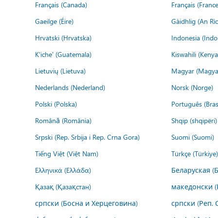
Français (Canada)
Français (France
Gaeilge (Éire)
Gàidhlig (An R
Hrvatski (Hrvatska)
Indonesia (Indo
K'iche' (Guatemala)
Kiswahili (Kenya
Lietuvių (Lietuva)
Magyar (Magya
Nederlands (Nederland)
Norsk (Norge)
Polski (Polska)
Português (Brasi
Română (România)
Shqip (shqipëri)
Srpski (Rep. Srbija i Rep. Crna Gora)
Suomi (Suomi)
Tiếng Việt (Việt Nam)
Türkçe (Türkiye)
Ελληνικά (Ελλάδα)
Беларуская (
Қазақ (Қазақстан)
македонски (
српски (Босна и Херцеговина)
српски (Реп. 