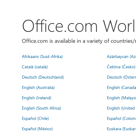
Office.com Wor
Office.com is available in a variety of countri
Afrikaans (Suid-Afrika)
Azərbaycan (Az
Català (català)
Čeština (Česko)
Deutsch (Deutschland)
Deutsch (Österr
English (Australia)
English (Canada
English (Ireland)
English (Malaysi
English (South Africa)
English (Unite
Español (Chile)
Español (Colom
Español (México)
Euskara (Euskar