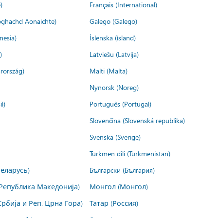
)
Français (International)
ìoghachd Aonaichte)
Galego (Galego)
nesia)
Íslenska (ísland)
)
Latviešu (Latvija)
rország)
Malti (Malta)
Nynorsk (Noreg)
l)
Português (Portugal)
Slovenčina (Slovenská republika)
Svenska (Sverige)
Türkmen dili (Türkmenistan)
Беларусь)
Български (България)
Република Македонија)
Монгол (Монгол)
Србија и Реп. Црна Гора)
Татар (Россия)