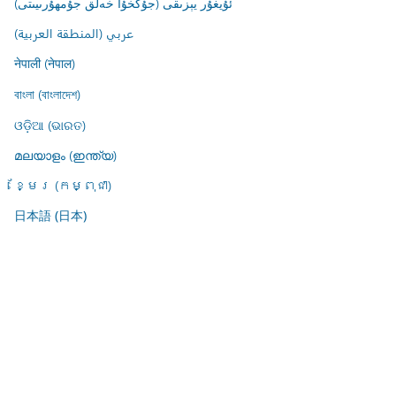
ئۇيغۇر يېزىقى (جۇڭخۇا خەلق جۇمھۇرىيىتى)
عربي (المنطقة العربية)
नेपाली (नेपाल)
বাংলা (বাংলাদেশ)
ଓଡ଼ିଆ (ଭାରତ)
മലയാളം (ഇന്ത്യ)
ខ្មែរ (កម្ពុជា)
日本語 (日本)