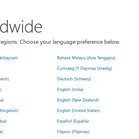
ldwide
es/regions. Choose your language preference below.
ərbaycan)
Bahasa Melayu (Asia Tenggara)
Cymraeg (Y Deyrnas Unedig)
eich)
Deutsch (Schweiz)
)
English (India)
a)
English (New Zealand)
d Kingdom)
English (United States)
bia)
Español (España)
a)
Filipino (Pilipinas)