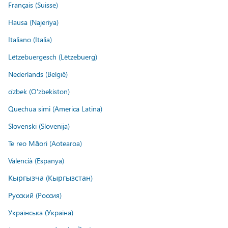
Français (Suisse)
Hausa (Najeriya)
Italiano (Italia)
Lëtzebuergesch (Lëtzebuerg)
Nederlands (België)
o'zbek (O'zbekiston)
Quechua simi (America Latina)
Slovenski (Slovenija)
Te reo Māori (Aotearoa)
Valencià (Espanya)
Кыргызча (Кыргызстан)
Русский (Россия)
Українська (Україна)