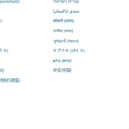
այաստան)
עברית (ישראל)
سنڌي (پاکستان)
)
कोंकणी (भारत)
অসমীয়া (ভাৰত)
ગુજરાતી (ભારત)
ేశం)
ಕನ್ನಡ (ಭಾರತ)
ລາວ (ລາວ)
中文(中国)
국)
特別行政區)