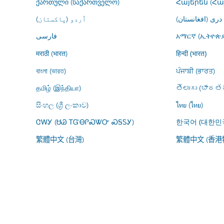
ქართული (საქართველო)
Հայերեն (Հ
درى (افغانستان)
اُردو (پاکستان)
فارسى
አማርኛ (ኢትዮጵያ
मराठी (भारत)
हिन्दी (भारत)
বাংলা (ভারত)
ਪੰਜਾਬੀ (ਭਾਰਤ)
தமிழ் (இந்தியா)
తెలుగు (భారతద
සිංහල (ශ්‍රී ලංකාව)
ไทย (ไทย)
ᏣᎳᎩ (ᏌᏊ ᎢᏳᎾᎵᏍᏔᏅ ᏍᎦᏚᎩ)
한국어 (대한민
繁體中文 (台灣)
繁體中文 (香港