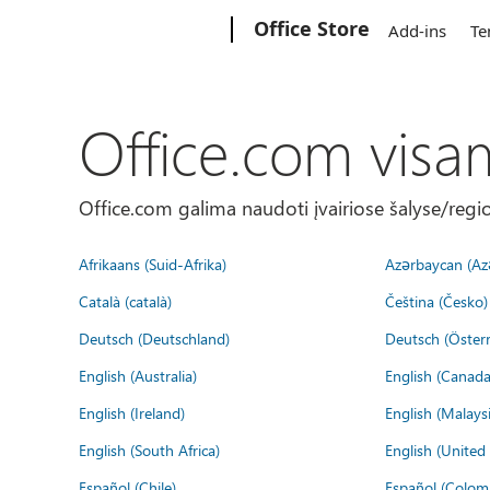
Microsoft
Office Store
Add-ins
Te
Office.com visa
Office.com galima naudoti įvairiose šalyse/regi
Afrikaans (Suid-Afrika)
Azərbaycan (Az
Català (català)
Čeština (Česko)
Deutsch (Deutschland)
Deutsch (Österr
English (Australia)
English (Canada
English (Ireland)
English (Malaysi
English (South Africa)
English (Unite
Español (Chile)
Español (Colom