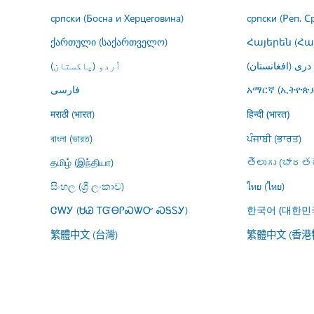
српски (Босна и Херцеговина)
српски (Реп. С
ქართული (საქართველო)
Հայերեն (Հ
درى (افغانستان)
اُردو (پاکستان)
فارسى
አማርኛ (ኢትዮጵያ
मराठी (भारत)
हिन्दी (भारत)
বাংলা (ভারত)
ਪੰਜਾਬੀ (ਭਾਰਤ)
தமிழ் (இந்தியா)
తెలుగు (భారతద
සිංහල (ශ්‍රී ලංකාව)
ไทย (ไทย)
ᏣᎳᎩ (ᏌᏊ ᎢᏳᎾᎵᏍᏔᏅ ᏍᎦᏚᎩ)
한국어 (대한민
繁體中文 (台灣)
繁體中文 (香港