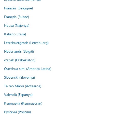
Français (Belgique)
Français (Suisse)
Hausa (Najeriya)
Italiano (Italia)
Lëtzebuergesch (Lëtzebuerg)
Nederlands (België)
o'zbek (O'zbekiston)
Quechua simi (America Latina)
Slovenski (Slovenija)
Te reo Māori (Aotearoa)
Valencià (Espanya)
Кыргызча (Кыргызстан)
Русский (Россия)