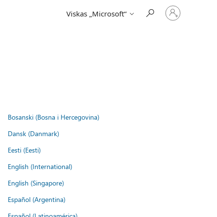
Prisijunkite
Viskas „Microsoft“
prie
paskyros
Bosanski (Bosna i Hercegovina)
Dansk (Danmark)
Eesti (Eesti)
English (International)
English (Singapore)
Español (Argentina)
Español (Latinoamérica)