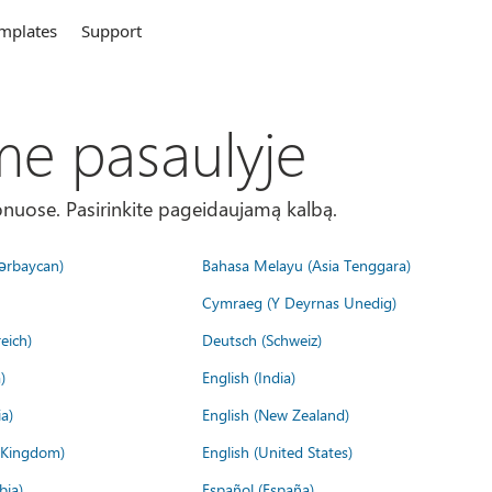
mplates
Support
me pasaulyje
onuose. Pasirinkite pageidaujamą kalbą.
ərbaycan)
Bahasa Melayu (Asia Tenggara)
Cymraeg (Y Deyrnas Unedig)
eich)
Deutsch (Schweiz)
)
English (India)
a)
English (New Zealand)
d Kingdom)
English (United States)
bia)
Español (España)