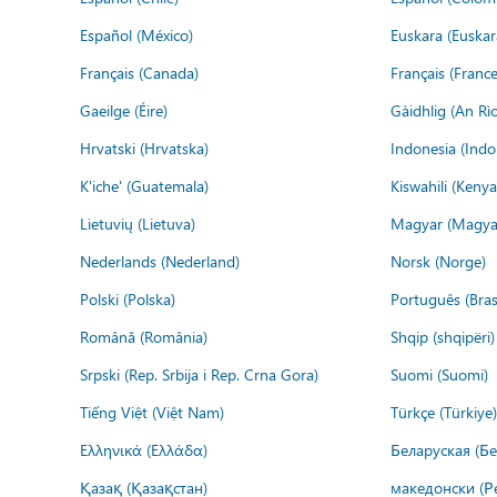
Español (México)
Euskara (Euskar
Français (Canada)
Français (France
Gaeilge (Éire)
Gàidhlig (An R
Hrvatski (Hrvatska)
Indonesia (Indo
K'iche' (Guatemala)
Kiswahili (Kenya
Lietuvių (Lietuva)
Magyar (Magya
Nederlands (Nederland)
Norsk (Norge)
Polski (Polska)
Português (Brasi
Română (România)
Shqip (shqipëri)
Srpski (Rep. Srbija i Rep. Crna Gora)
Suomi (Suomi)
Tiếng Việt (Việt Nam)
Türkçe (Türkiye)
Ελληνικά (Ελλάδα)
Беларуская (Бе
Қазақ (Қазақстан)
македонски (Р