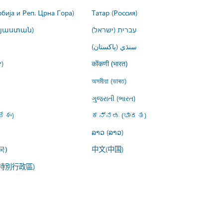
рбија и Реп. Црна Гора)
Татар (Россия)
այաստան)
עברית (ישראל)
سنڌي (پاکستان)
)
कोंकणी (भारत)
অসমীয়া (ভাৰত)
ગુજરાતી (ભારત)
ేశం)
ಕನ್ನಡ (ಭಾರತ)
ລາວ (ລາວ)
中文(中国)
국)
特別行政區)