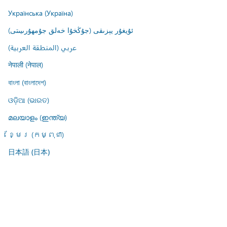
Українська (Україна)
ئۇيغۇر يېزىقى (جۇڭخۇا خەلق جۇمھۇرىيىتى)
عربي (المنطقة العربية)
नेपाली (नेपाल)
বাংলা (বাংলাদেশ)
ଓଡ଼ିଆ (ଭାରତ)
മലയാളം (ഇന്ത്യ)
ខ្មែរ (កម្ពុជា)
日本語 (日本)