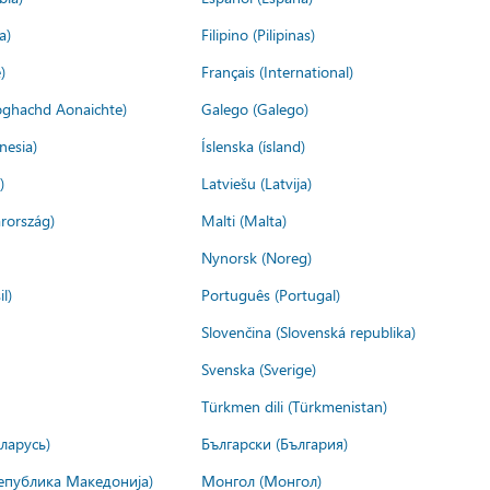
a)
Filipino (Pilipinas)
)
Français (International)
ìoghachd Aonaichte)
Galego (Galego)
nesia)
Íslenska (ísland)
)
Latviešu (Latvija)
rország)
Malti (Malta)
Nynorsk (Noreg)
l)
Português (Portugal)
Slovenčina (Slovenská republika)
Svenska (Sverige)
Türkmen dili (Türkmenistan)
ларусь)
Български (България)
епублика Македонија)
Монгол (Монгол)