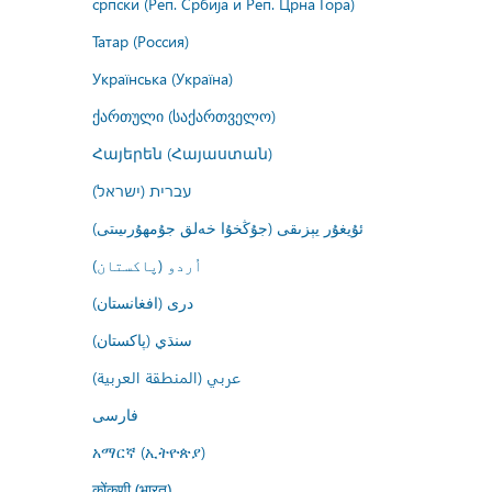
српски (Реп. Србија и Реп. Црна Гора)
Татар (Россия)
Українська (Україна)
ქართული (საქართველო)
Հայերեն (Հայաստան)
עברית (ישראל)
ئۇيغۇر يېزىقى (جۇڭخۇا خەلق جۇمھۇرىيىتى)
اُردو (پاکستان)
درى (افغانستان)
سنڌي (پاکستان)
عربي (المنطقة العربية)
فارسى
አማርኛ (ኢትዮጵያ)
कोंकणी (भारत)