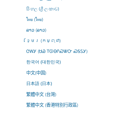
සිංහල (ශ්‍රී ලංකාව)
ไทย (ไทย)
ລາວ (ລາວ)
ខ្មែរ (កម្ពុជា)
ᏣᎳᎩ (ᏌᏊ ᎢᏳᎾᎵᏍᏔᏅ ᏍᎦᏚᎩ)
한국어 (대한민국)
中文(中国)
日本語 (日本)
繁體中文 (台灣)
繁體中文 (香港特別行政區)