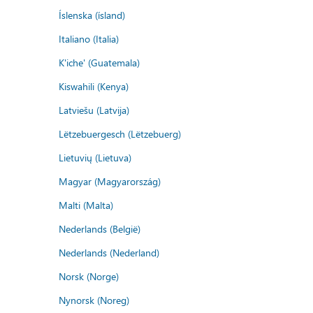
Íslenska (ísland)
Italiano (Italia)
K'iche' (Guatemala)
Kiswahili (Kenya)
Latviešu (Latvija)
Lëtzebuergesch (Lëtzebuerg)
Lietuvių (Lietuva)
Magyar (Magyarország)
Malti (Malta)
Nederlands (België)
Nederlands (Nederland)
Norsk (Norge)
Nynorsk (Noreg)