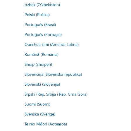
o'zbek (O'zbekiston)
Polski (Polska)
Português (Brasil)
Português (Portugal)
Quechua simi (America Latina)
Română (România)
Shqip (shqipëri)
Slovenčina (Slovenská republika)
Slovenski (Slovenija)
Srpski (Rep. Srbija i Rep. Crna Gora)
Suomi (Suomi)
Svenska (Sverige)
Te reo Māori (Aotearoa)