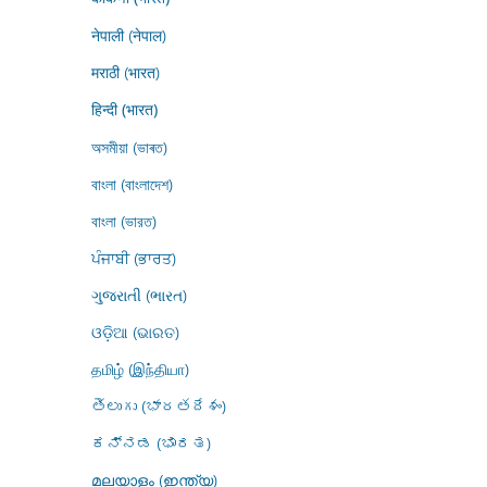
नेपाली (नेपाल)
मराठी (भारत)
हिन्दी (भारत)
অসমীয়া (ভাৰত)
বাংলা (বাংলাদেশ)
বাংলা (ভারত)
ਪੰਜਾਬੀ (ਭਾਰਤ)
ગુજરાતી (ભારત)
ଓଡ଼ିଆ (ଭାରତ)
தமிழ் (இந்தியா)
తెలుగు (భారతదేశం)
ಕನ್ನಡ (ಭಾರತ)
മലയാളം (ഇന്ത്യ)