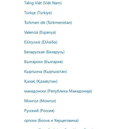
Tiếng Việt (Việt Nam)
Türkçe (Türkiye)
Türkmen dili (Türkmenistan)
Valencià (Espanya)
Ελληνικά (Ελλάδα)
Беларуская (Беларусь)
Български (България)
Кыргызча (Кыргызстан)
Қазақ (Қазақстан)
македонски (Република Македонија)
Монгол (Монгол)
Русский (Россия)
српски (Босна и Херцеговина)