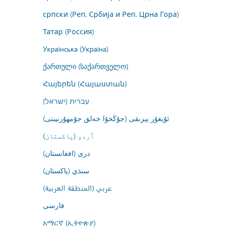
српски (Реп. Србија и Реп. Црна Гора)
Татар (Россия)
Українська (Україна)
ქართული (საქართველო)
Հայերեն (Հայաստան)
עברית (ישראל)
ئۇيغۇر يېزىقى (جۇڭخۇا خەلق جۇمھۇرىيىتى)
اُردو (پاکستان)
درى (افغانستان)
سنڌي (پاکستان)
عربي (المنطقة العربية)
فارسى
አማርኛ (ኢትዮጵያ)