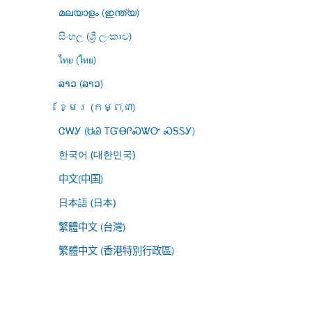
മലയാളം (ഇന്ത്യ)
සිංහල (ශ්‍රී ලංකාව)
ไทย (ไทย)
ລາວ (ລາວ)
ខ្មែរ (កម្ពុជា)
ᏣᎳᎩ (ᏌᏊ ᎢᏳᎾᎵᏍᏔᏅ ᏍᎦᏚᎩ)
한국어 (대한민국)
中文(中国)
日本語 (日本)
繁體中文 (台灣)
繁體中文 (香港特別行政區)