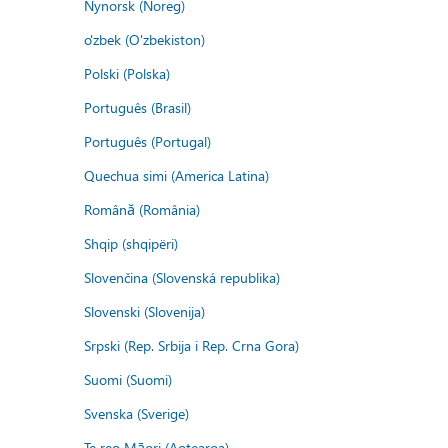
Nynorsk (Noreg)
o'zbek (O'zbekiston)
Polski (Polska)
Português (Brasil)
Português (Portugal)
Quechua simi (America Latina)
Română (România)
Shqip (shqipëri)
Slovenčina (Slovenská republika)
Slovenski (Slovenija)
Srpski (Rep. Srbija i Rep. Crna Gora)
Suomi (Suomi)
Svenska (Sverige)
Te reo Māori (Aotearoa)