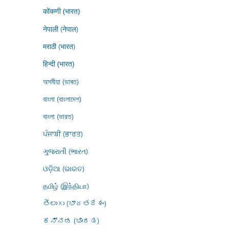
कोंकणी (भारत)
नेपाली (नेपाल)
मराठी (भारत)
हिन्दी (भारत)
অসমীয়া (ভাৰত)
বাংলা (বাংলাদেশ)
বাংলা (ভারত)
ਪੰਜਾਬੀ (ਭਾਰਤ)
ગુજરાતી (ભારત)
ଓଡ଼ିଆ (ଭାରତ)
தமிழ் (இந்தியா)
తెలుగు (భారతదేశం)
ಕನ್ನಡ (ಭಾರತ)