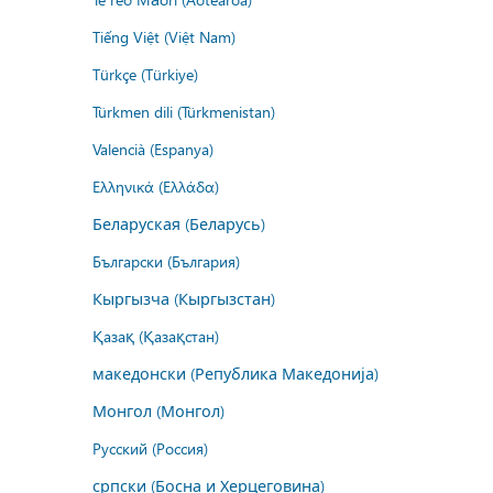
Tiếng Việt (Việt Nam)
Türkçe (Türkiye)
Türkmen dili (Türkmenistan)
Valencià (Espanya)
Ελληνικά (Ελλάδα)
Беларуская (Беларусь)
Български (България)
Кыргызча (Кыргызстан)
Қазақ (Қазақстан)
македонски (Република Македонија)
Монгол (Монгол)
Русский (Россия)
српски (Босна и Херцеговина)