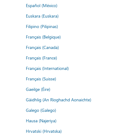
Español (México)
Euskara (Euskara)
Filipino (Pilipinas)
Français (Belgique)
Français (Canada)
Français (France)
Français (International)
Français (Suisse)
Gaeilge (Éire)
Gàidhlig (An Rìoghachd Aonaichte)
Galego (Galego)
Hausa (Najeriya)
Hrvatski (Hrvatska)