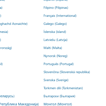
a)
Filipino (Pilipinas)
)
Français (International)
ìoghachd Aonaichte)
Galego (Galego)
nesia)
Íslenska (ísland)
)
Latviešu (Latvija)
rország)
Malti (Malta)
Nynorsk (Noreg)
l)
Português (Portugal)
Slovenčina (Slovenská republika)
Svenska (Sverige)
Türkmen dili (Türkmenistan)
Беларусь)
Български (България)
Република Македонија)
Монгол (Монгол)