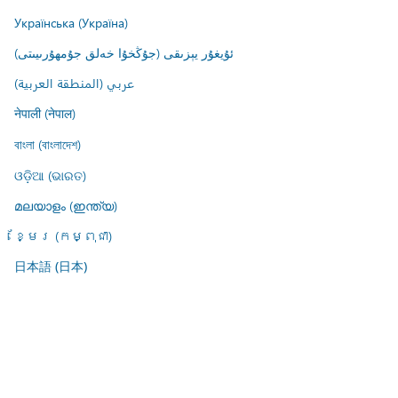
Українська (Україна)
ئۇيغۇر يېزىقى (جۇڭخۇا خەلق جۇمھۇرىيىتى)
عربي (المنطقة العربية)
नेपाली (नेपाल)
বাংলা (বাংলাদেশ)
ଓଡ଼ିଆ (ଭାରତ)
മലയാളം (ഇന്ത്യ)
ខ្មែរ (កម្ពុជា)
日本語 (日本)