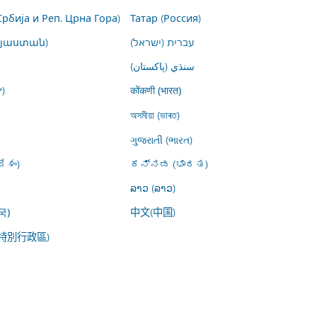
Србија и Реп. Црна Гора)
Татар (Россия)
այաստան)
עברית (ישראל)
سنڌي (پاکستان)
)
कोंकणी (भारत)
অসমীয়া (ভাৰত)
ગુજરાતી (ભારત)
ేశం)
ಕನ್ನಡ (ಭಾರತ)
ລາວ (ລາວ)
中文(中国)
국)
特別行政區)