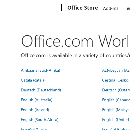
Microsoft
Office Store
Add-ins
Te
Office.com Wor
Office.com is available in a variety of countri
Afrikaans (Suid-Afrika)
Azərbaycan (Az
Català (català)
Čeština (Česko)
Deutsch (Deutschland)
Deutsch (Österr
English (Australia)
English (Canada
English (Ireland)
English (Malaysi
English (South Africa)
English (Unite
Español (Chile)
Español (Colom