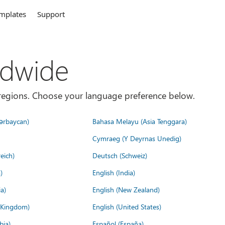
mplates
Support
ldwide
es/regions. Choose your language preference below.
ərbaycan)
Bahasa Melayu (Asia Tenggara)
Cymraeg (Y Deyrnas Unedig)
eich)
Deutsch (Schweiz)
)
English (India)
a)
English (New Zealand)
d Kingdom)
English (United States)
bia)
Español (España)