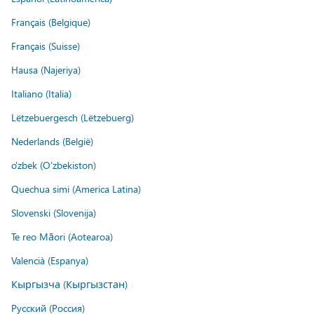
Français (Belgique)
Français (Suisse)
Hausa (Najeriya)
Italiano (Italia)
Lëtzebuergesch (Lëtzebuerg)
Nederlands (België)
o'zbek (O'zbekiston)
Quechua simi (America Latina)
Slovenski (Slovenija)
Te reo Māori (Aotearoa)
Valencià (Espanya)
Кыргызча (Кыргызстан)
Русский (Россия)