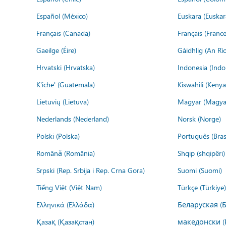
Español (México)
Euskara (Euskar
Français (Canada)
Français (France
Gaeilge (Éire)
Gàidhlig (An R
Hrvatski (Hrvatska)
Indonesia (Indo
K'iche' (Guatemala)
Kiswahili (Kenya
Lietuvių (Lietuva)
Magyar (Magya
Nederlands (Nederland)
Norsk (Norge)
Polski (Polska)
Português (Brasi
Română (România)
Shqip (shqipëri)
Srpski (Rep. Srbija i Rep. Crna Gora)
Suomi (Suomi)
Tiếng Việt (Việt Nam)
Türkçe (Türkiye)
Ελληνικά (Ελλάδα)
Беларуская (
Қазақ (Қазақстан)
македонски (