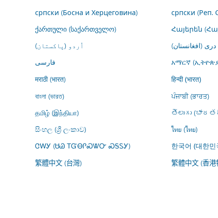
српски (Босна и Херцеговина)
српски (Реп. 
ქართული (საქართველო)
Հայերեն (Հ
درى (افغانستان)
اُردو (پاکستان)
فارسى
አማርኛ (ኢትዮጵያ
मराठी (भारत)
हिन्दी (भारत)
বাংলা (ভারত)
ਪੰਜਾਬੀ (ਭਾਰਤ)
தமிழ் (இந்தியா)
తెలుగు (భారతద
සිංහල (ශ්‍රී ලංකාව)
ไทย (ไทย)
ᏣᎳᎩ (ᏌᏊ ᎢᏳᎾᎵᏍᏔᏅ ᏍᎦᏚᎩ)
한국어 (대한민
繁體中文 (台灣)
繁體中文 (香港