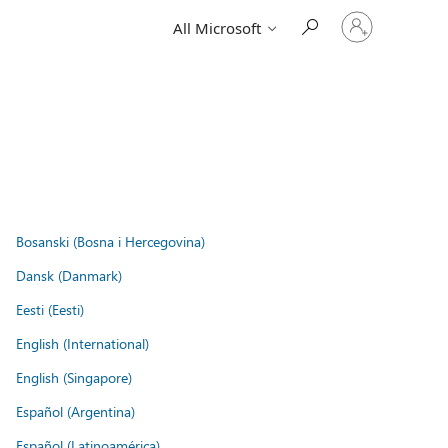
Sign
All Microsoft
in
to
your
account
Bosanski (Bosna i Hercegovina)
Dansk (Danmark)
Eesti (Eesti)
English (International)
English (Singapore)
Español (Argentina)
Español (Latinoamérica)