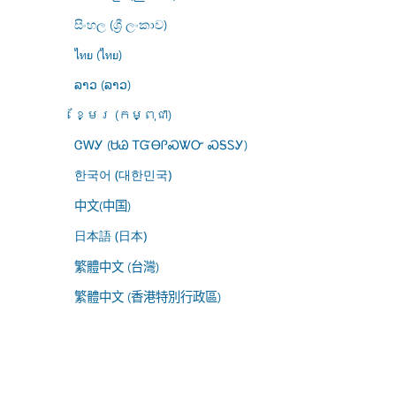
සිංහල (ශ්‍රී ලංකාව)
ไทย (ไทย)
ລາວ (ລາວ)
ខ្មែរ (កម្ពុជា)
ᏣᎳᎩ (ᏌᏊ ᎢᏳᎾᎵᏍᏔᏅ ᏍᎦᏚᎩ)
한국어 (대한민국)
中文(中国)
日本語 (日本)
繁體中文 (台灣)
繁體中文 (香港特別行政區)