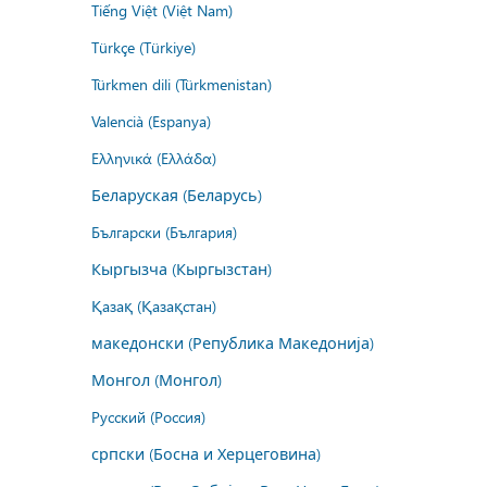
Tiếng Việt (Việt Nam)
Türkçe (Türkiye)
Türkmen dili (Türkmenistan)
Valencià (Espanya)
Ελληνικά (Ελλάδα)
Беларуская (Беларусь)
Български (България)
Кыргызча (Кыргызстан)
Қазақ (Қазақстан)
македонски (Република Македонија)
Монгол (Монгол)
Русский (Россия)
српски (Босна и Херцеговина)