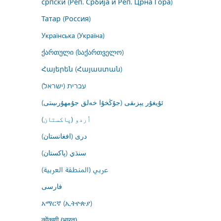
српски (Реп. Србија и Реп. Црна Гора)
Татар (Россия)
Українська (Україна)
ქართული (საქართველო)
Հայերեն (Հայաստան)
עברית (ישראל)
ئۇيغۇر يېزىقى (جۇڭخۇا خەلق جۇمھۇرىيىتى)
اُردو (پاکستان)
درى (افغانستان)
سنڌي (پاکستان)
عربي (المنطقة العربية)
فارسى
አማርኛ (ኢትዮጵያ)
कोंकणी (भारत)