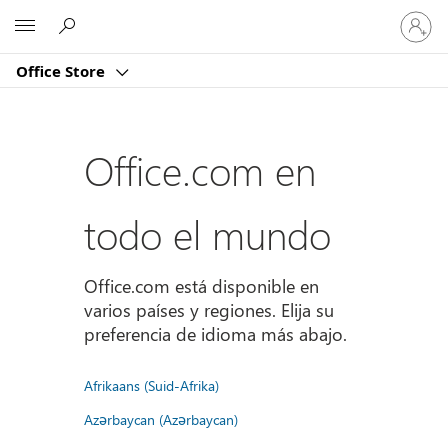
Iniciar
Microsoft
sesión
en
Office Store
tu
cuenta
Office.com en
todo el mundo
Office.com está disponible en
varios países y regiones. Elija su
preferencia de idioma más abajo.
Afrikaans (Suid-Afrika)
Azərbaycan (Azərbaycan)