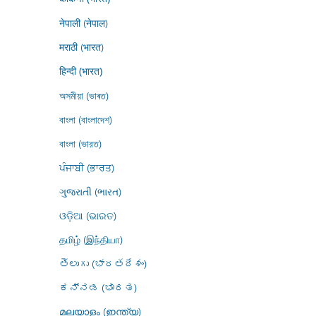
नेपाली (नेपाल)
मराठी (भारत)
हिन्दी (भारत)
অসমীয়া (ভাৰত)
বাংলা (বাংলাদেশ)
বাংলা (ভারত)
ਪੰਜਾਬੀ (ਭਾਰਤ)
ગુજરાતી (ભારત)
ଓଡ଼ିଆ (ଭାରତ)
தமிழ் (இந்தியா)
తెలుగు (భారతదేశం)
ಕನ್ನಡ (ಭಾರತ)
മലയാളം (ഇന്ത്യ)