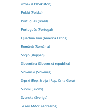
o'zbek (O'zbekiston)
Polski (Polska)
Português (Brasil)
Português (Portugal)
Quechua simi (America Latina)
Română (România)
Shqip (shqipëri)
Slovenčina (Slovenská republika)
Slovenski (Slovenija)
Srpski (Rep. Srbija i Rep. Crna Gora)
Suomi (Suomi)
Svenska (Sverige)
Te reo Māori (Aotearoa)