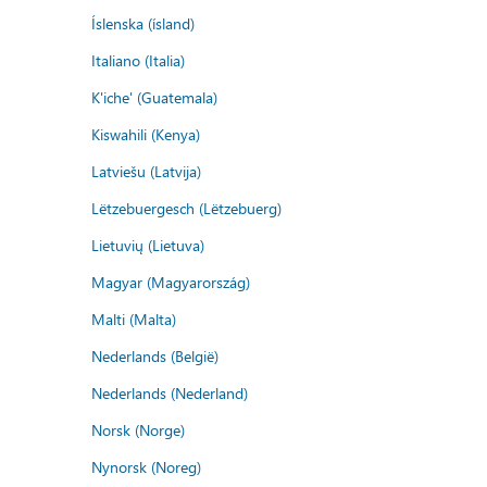
Íslenska (ísland)
Italiano (Italia)
K'iche' (Guatemala)
Kiswahili (Kenya)
Latviešu (Latvija)
Lëtzebuergesch (Lëtzebuerg)
Lietuvių (Lietuva)
Magyar (Magyarország)
Malti (Malta)
Nederlands (België)
Nederlands (Nederland)
Norsk (Norge)
Nynorsk (Noreg)