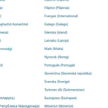
a)
Filipino (Pilipinas)
)
Français (International)
ìoghachd Aonaichte)
Galego (Galego)
nesia)
Íslenska (ísland)
)
Latviešu (Latvija)
rország)
Malti (Malta)
Nynorsk (Noreg)
l)
Português (Portugal)
Slovenčina (Slovenská republika)
Svenska (Sverige)
Türkmen dili (Türkmenistan)
Беларусь)
Български (България)
Република Македонија)
Монгол (Монгол)