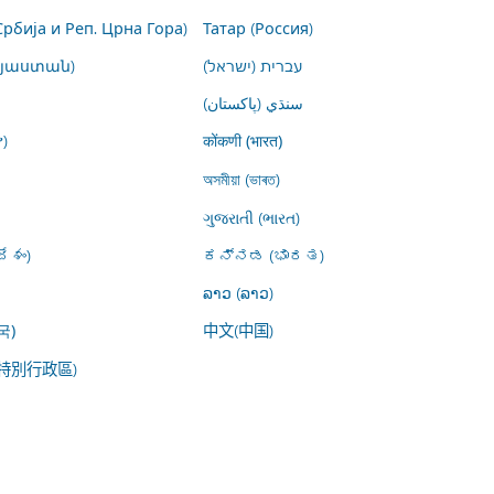
Србија и Реп. Црна Гора)
Татар (Россия)
այաստան)
עברית (ישראל)
سنڌي (پاکستان)
)
कोंकणी (भारत)
অসমীয়া (ভাৰত)
ગુજરાતી (ભારત)
ేశం)
ಕನ್ನಡ (ಭಾರತ)
ລາວ (ລາວ)
中文(中国)
국)
特別行政區)