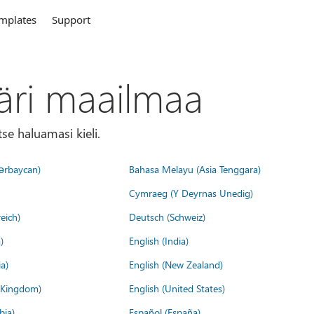
mplates
Support
äri maailmaa
tse haluamasi kieli.
ərbaycan)
Bahasa Melayu (Asia Tenggara)
Cymraeg (Y Deyrnas Unedig)
eich)
Deutsch (Schweiz)
)
English (India)
a)
English (New Zealand)
d Kingdom)
English (United States)
bia)
Español (España)