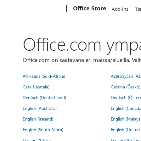
Microsoft
Office Store
Add-ins
Te
Office.com ymp
Office.com on saatavana eri maissa/alueilla. Vali
Afrikaans (Suid-Afrika)
Azərbaycan (Az
Català (català)
Čeština (Česko)
Deutsch (Deutschland)
Deutsch (Österr
English (Australia)
English (Canada
English (Ireland)
English (Malaysi
English (South Africa)
English (Unite
Español (Chile)
Español (Colom