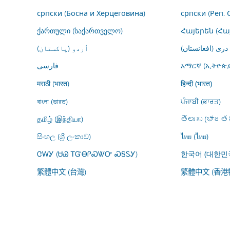
српски (Босна и Херцеговина)
српски (Реп. 
ქართული (საქართველო)
Հայերեն (Հ
درى (افغانستان)
اُردو (پاکستان)
فارسى
አማርኛ (ኢትዮጵያ
मराठी (भारत)
हिन्दी (भारत)
বাংলা (ভারত)
ਪੰਜਾਬੀ (ਭਾਰਤ)
தமிழ் (இந்தியா)
తెలుగు (భారతద
සිංහල (ශ්‍රී ලංකාව)
ไทย (ไทย)
ᏣᎳᎩ (ᏌᏊ ᎢᏳᎾᎵᏍᏔᏅ ᏍᎦᏚᎩ)
한국어 (대한민
繁體中文 (台灣)
繁體中文 (香港