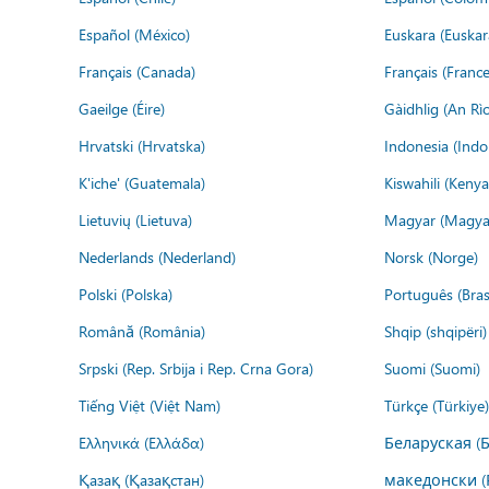
Español (México)
Euskara (Euskar
Français (Canada)
Français (France
Gaeilge (Éire)
Gàidhlig (An R
Hrvatski (Hrvatska)
Indonesia (Indo
K'iche' (Guatemala)
Kiswahili (Kenya
Lietuvių (Lietuva)
Magyar (Magya
Nederlands (Nederland)
Norsk (Norge)
Polski (Polska)
Português (Brasi
Română (România)
Shqip (shqipëri)
Srpski (Rep. Srbija i Rep. Crna Gora)
Suomi (Suomi)
Tiếng Việt (Việt Nam)
Türkçe (Türkiye)
Ελληνικά (Ελλάδα)
Беларуская (
Қазақ (Қазақстан)
македонски (