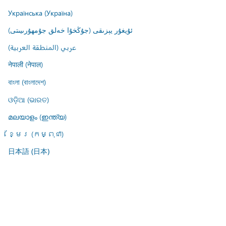
Українська (Україна)
ئۇيغۇر يېزىقى (جۇڭخۇا خەلق جۇمھۇرىيىتى)
عربي (المنطقة العربية)
नेपाली (नेपाल)
বাংলা (বাংলাদেশ)
ଓଡ଼ିଆ (ଭାରତ)
മലയാളം (ഇന്ത്യ)
ខ្មែរ (កម្ពុជា)
日本語 (日本)