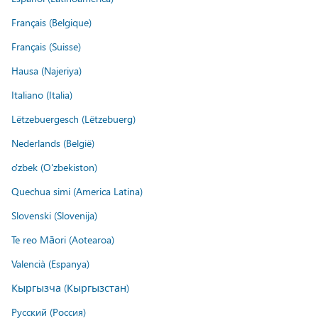
Français (Belgique)
Français (Suisse)
Hausa (Najeriya)
Italiano (Italia)
Lëtzebuergesch (Lëtzebuerg)
Nederlands (België)
o'zbek (O'zbekiston)
Quechua simi (America Latina)
Slovenski (Slovenija)
Te reo Māori (Aotearoa)
Valencià (Espanya)
Кыргызча (Кыргызстан)
Русский (Россия)