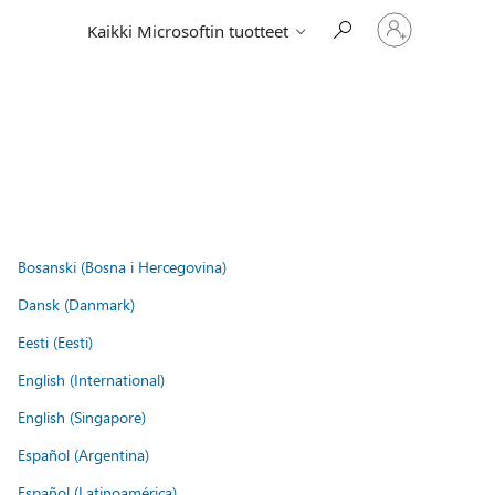
Kirjaudu
Kaikki Microsoftin tuotteet
sisään
tilille
Bosanski (Bosna i Hercegovina)
Dansk (Danmark)
Eesti (Eesti)
English (International)
English (Singapore)
Español (Argentina)
Español (Latinoamérica)