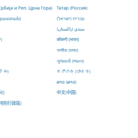
Србија и Реп. Црна Гора)
Татар (Россия)
այաստան)
עברית (ישראל)
سنڌي (پاکستان)
)
कोंकणी (भारत)
অসমীয়া (ভাৰত)
ગુજરાતી (ભારત)
ేశం)
ಕನ್ನಡ (ಭಾರತ)
ລາວ (ລາວ)
中文(中国)
국)
特別行政區)