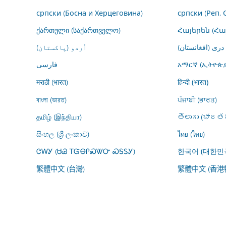
српски (Босна и Херцеговина)
српски (Реп. 
ქართული (საქართველო)
Հայերեն (Հ
درى (افغانستان)
اُردو (پاکستان)
فارسى
አማርኛ (ኢትዮጵያ
मराठी (भारत)
हिन्दी (भारत)
বাংলা (ভারত)
ਪੰਜਾਬੀ (ਭਾਰਤ)
தமிழ் (இந்தியா)
తెలుగు (భారతద
සිංහල (ශ්‍රී ලංකාව)
ไทย (ไทย)
ᏣᎳᎩ (ᏌᏊ ᎢᏳᎾᎵᏍᏔᏅ ᏍᎦᏚᎩ)
한국어 (대한민
繁體中文 (台灣)
繁體中文 (香港