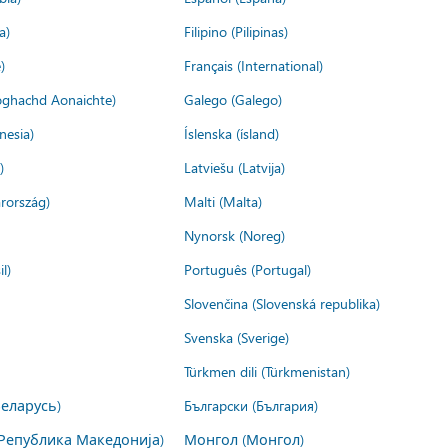
a)
Filipino (Pilipinas)
)
Français (International)
ìoghachd Aonaichte)
Galego (Galego)
nesia)
Íslenska (ísland)
)
Latviešu (Latvija)
rország)
Malti (Malta)
Nynorsk (Noreg)
l)
Português (Portugal)
Slovenčina (Slovenská republika)
Svenska (Sverige)
Türkmen dili (Türkmenistan)
Беларусь)
Български (България)
Република Македонија)
Монгол (Монгол)