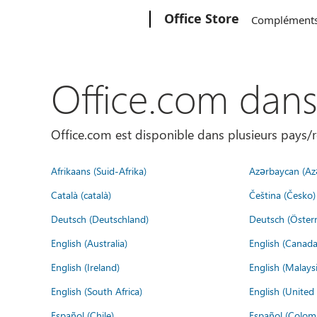
Microsoft
Office Store
Complément
Office.com dan
Office.com est disponible dans plusieurs pays/r
Afrikaans (Suid-Afrika)
Azərbaycan (Az
Català (català)
Čeština (Česko)
Deutsch (Deutschland)
Deutsch (Österr
English (Australia)
English (Canada
English (Ireland)
English (Malaysi
English (South Africa)
English (Unite
Español (Chile)
Español (Colom