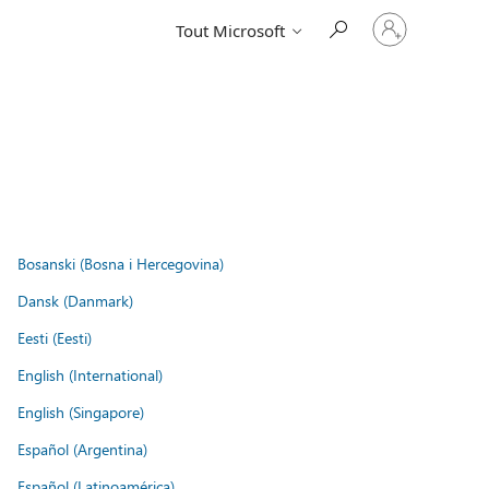
Connectez-
Tout Microsoft
vous
à
votre
compte
Bosanski (Bosna i Hercegovina)
Dansk (Danmark)
Eesti (Eesti)
English (International)
English (Singapore)
Español (Argentina)
Español (Latinoamérica)