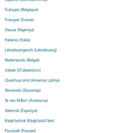
Français (Belgique)
Français (Suisse)
Hausa (Najeriya)
Italiano (Italia)
Lëtzebuergesch (Lëtzebuerg)
Nederlands (België)
o'zbek (O'zbekiston)
Quechua simi (America Latina)
Slovenski (Slovenija)
Te reo Māori (Aotearoa)
Valencià (Espanya)
Кыргызча (Кыргызстан)
Русский (Россия)