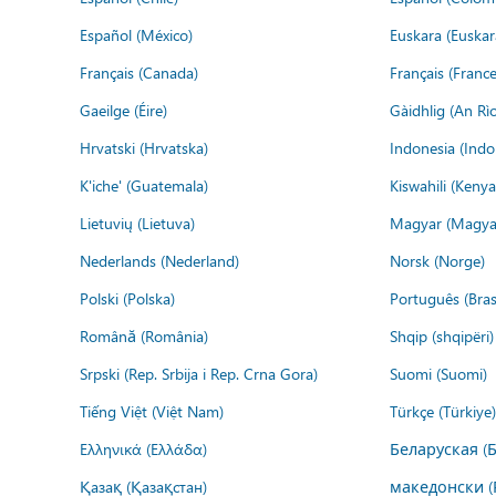
Español (México)
Euskara (Euskar
Français (Canada)
Français (France
Gaeilge (Éire)
Gàidhlig (An R
Hrvatski (Hrvatska)
Indonesia (Indo
K'iche' (Guatemala)
Kiswahili (Kenya
Lietuvių (Lietuva)
Magyar (Magya
Nederlands (Nederland)
Norsk (Norge)
Polski (Polska)
Português (Brasi
Română (România)
Shqip (shqipëri)
Srpski (Rep. Srbija i Rep. Crna Gora)
Suomi (Suomi)
Tiếng Việt (Việt Nam)
Türkçe (Türkiye)
Ελληνικά (Ελλάδα)
Беларуская (
Қазақ (Қазақстан)
македонски (