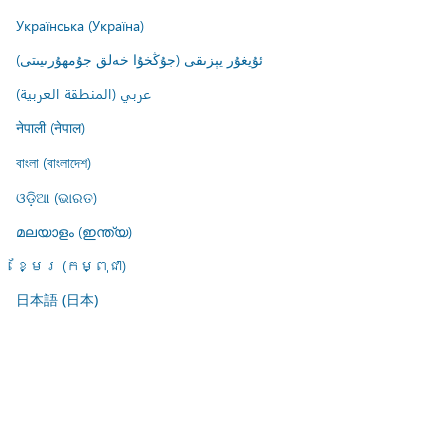
Українська (Україна)
ئۇيغۇر يېزىقى (جۇڭخۇا خەلق جۇمھۇرىيىتى)
عربي (المنطقة العربية)
नेपाली (नेपाल)
বাংলা (বাংলাদেশ)
ଓଡ଼ିଆ (ଭାରତ)
മലയാളം (ഇന്ത്യ)
ខ្មែរ (កម្ពុជា)
日本語 (日本)