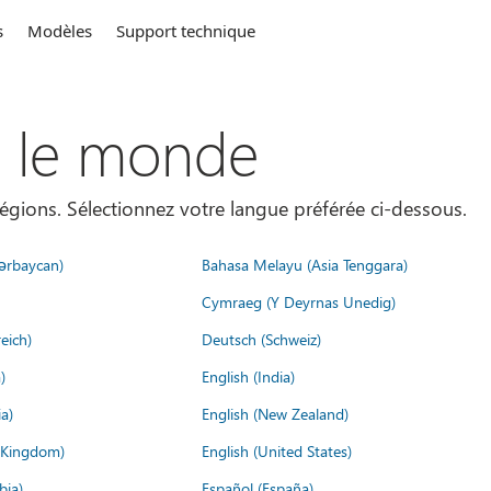
s
Modèles
Support technique
s le monde
égions. Sélectionnez votre langue préférée ci-dessous.
ərbaycan)
Bahasa Melayu (Asia Tenggara)
Cymraeg (Y Deyrnas Unedig)
eich)
Deutsch (Schweiz)
)
English (India)
a)
English (New Zealand)
d Kingdom)
English (United States)
bia)
Español (España)