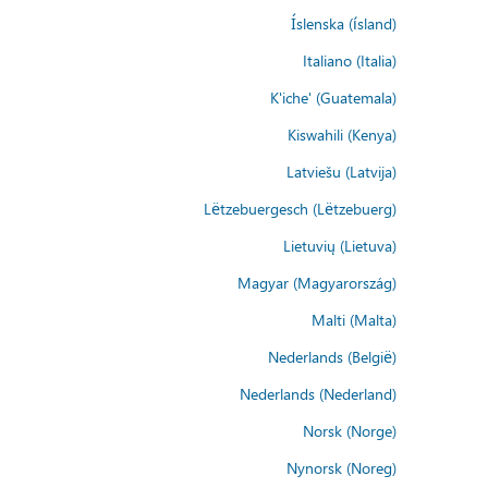
Íslenska (ísland)
Italiano (Italia)
K'iche' (Guatemala)
Kiswahili (Kenya)
Latviešu (Latvija)
Lëtzebuergesch (Lëtzebuerg)
Lietuvių (Lietuva)
Magyar (Magyarország)
Malti (Malta)
Nederlands (België)
Nederlands (Nederland)
Norsk (Norge)
Nynorsk (Noreg)