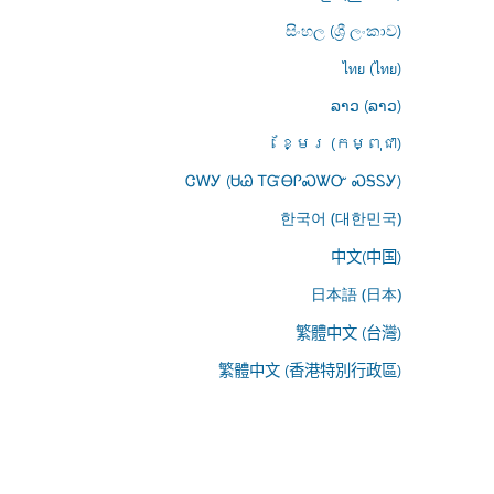
සිංහල (ශ්‍රී ලංකාව)
ไทย (ไทย)
ລາວ (ລາວ)
ខ្មែរ (កម្ពុជា)
ᏣᎳᎩ (ᏌᏊ ᎢᏳᎾᎵᏍᏔᏅ ᏍᎦᏚᎩ)
한국어 (대한민국)
中文(中国)
日本語 (日本)
繁體中文 (台灣)
繁體中文 (香港特別行政區)