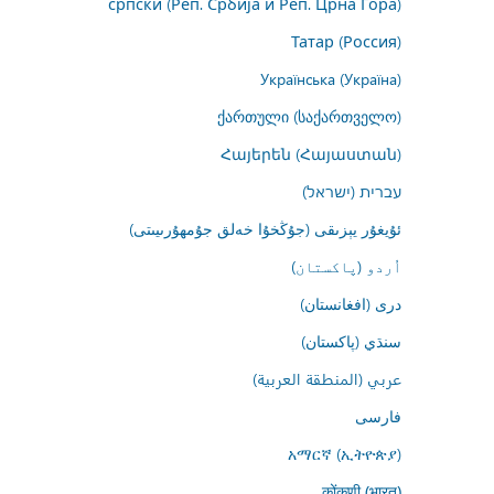
српски (Реп. Србија и Реп. Црна Гора)
Татар (Россия)
Українська (Україна)
ქართული (საქართველო)
Հայերեն (Հայաստան)
עברית (ישראל)
ئۇيغۇر يېزىقى (جۇڭخۇا خەلق جۇمھۇرىيىتى)
اُردو (پاکستان)
درى (افغانستان)
سنڌي (پاکستان)
عربي (المنطقة العربية)
فارسى
አማርኛ (ኢትዮጵያ)
कोंकणी (भारत)