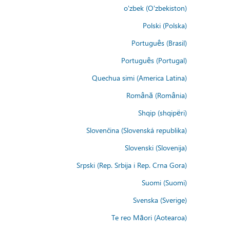
o'zbek (O'zbekiston)
Polski (Polska)
Português (Brasil)
Português (Portugal)
Quechua simi (America Latina)
Română (România)
Shqip (shqipëri)
Slovenčina (Slovenská republika)
Slovenski (Slovenija)
Srpski (Rep. Srbija i Rep. Crna Gora)
Suomi (Suomi)
Svenska (Sverige)
Te reo Māori (Aotearoa)