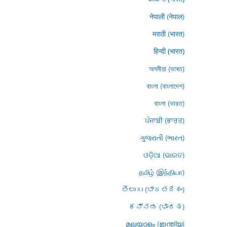
नेपाली (नेपाल)
मराठी (भारत)
हिन्दी (भारत)
অসমীয়া (ভাৰত)
বাংলা (বাংলাদেশ)
বাংলা (ভারত)
ਪੰਜਾਬੀ (ਭਾਰਤ)
ગુજરાતી (ભારત)
ଓଡ଼ିଆ (ଭାରତ)
தமிழ் (இந்தியா)
తెలుగు (భారతదేశం)
ಕನ್ನಡ (ಭಾರತ)
മലയാളം (ഇന്ത്യ)