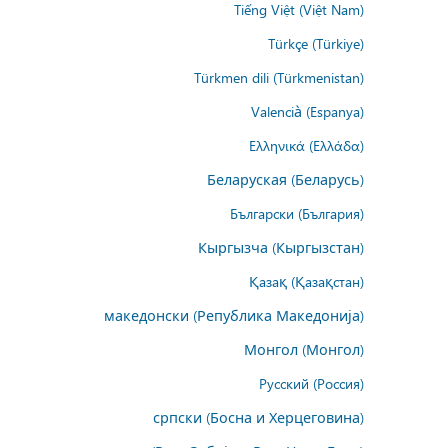
Tiếng Việt (Việt Nam)
Türkçe (Türkiye)
Türkmen dili (Türkmenistan)
Valencià (Espanya)
Ελληνικά (Ελλάδα)
Беларуская (Беларусь)
Български (България)
Кыргызча (Кыргызстан)
Қазақ (Қазақстан)
македонски (Република Македонија)
Монгол (Монгол)
Русский (Россия)
српски (Босна и Херцеговина)