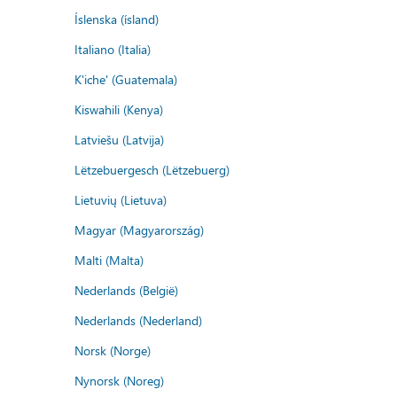
Íslenska (ísland)
Italiano (Italia)
K'iche' (Guatemala)
Kiswahili (Kenya)
Latviešu (Latvija)
Lëtzebuergesch (Lëtzebuerg)
Lietuvių (Lietuva)
Magyar (Magyarország)
Malti (Malta)
Nederlands (België)
Nederlands (Nederland)
Norsk (Norge)
Nynorsk (Noreg)