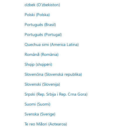
o'zbek (O'zbekiston)
Polski (Polska)
Português (Brasil)
Português (Portugal)
Quechua simi (America Latina)
Română (România)
Shqip (shqipëri)
Slovenčina (Slovenská republika)
Slovenski (Slovenija)
Srpski (Rep. Srbija i Rep. Crna Gora)
Suomi (Suomi)
Svenska (Sverige)
Te reo Māori (Aotearoa)