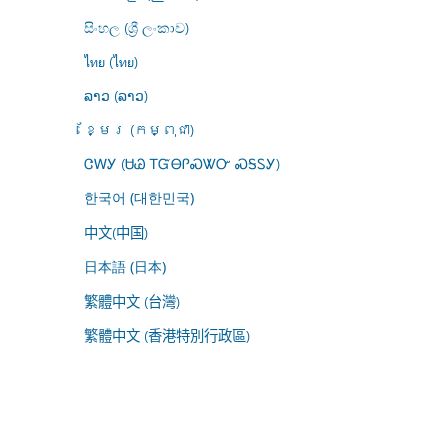
සිංහල (ශ්‍රී ලංකාව)
ไทย (ไทย)
ລາວ (ລາວ)
ខ្មែរ (កម្ពុជា)
ᏣᎳᎩ (ᏌᏊ ᎢᏳᎾᎵᏍᏔᏅ ᏍᎦᏚᎩ)
한국어 (대한민국)
中文(中国)
日本語 (日本)
繁體中文 (台灣)
繁體中文 (香港特別行政區)