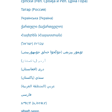
српски (Реп. Србија и Реп. Црна Гора)
Татар (Россия)
Українська (Україна)
ქართული (საქართველო)
Հայերեն (Հայաստան)
עברית (ישראל)
ئۇيغۇر يېزىقى (جۇڭخۇا خەلق جۇمھۇرىيىتى)
اُردو (پاکستان)
درى (افغانستان)
سنڌي (پاکستان)
عربي (المنطقة العربية)
فارسى
አማርኛ (ኢትዮጵያ)
कोंकणी (भारत)