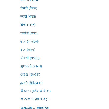
नेपाली (नेपाल)
मराठी (भारत)
हिन्दी (भारत)
অসমীয়া (ভাৰত)
বাংলা (বাংলাদেশ)
বাংলা (ভারত)
ਪੰਜਾਬੀ (ਭਾਰਤ)
ગુજરાતી (ભારત)
ଓଡ଼ିଆ (ଭାରତ)
தமிழ் (இந்தியா)
తెలుగు (భారతదేశం)
ಕನ್ನಡ (ಭಾರತ)
മലയാളം (ഇന്ത്യ)