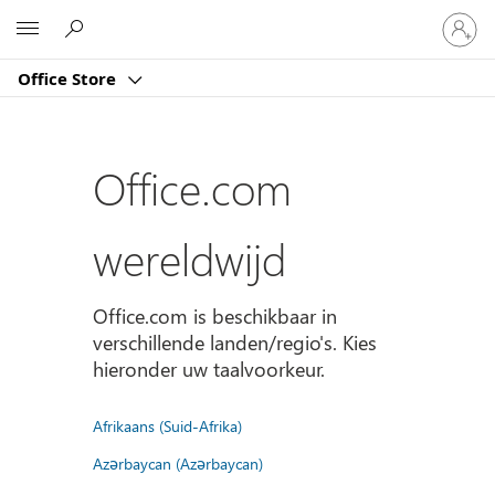
Meld
Microsoft
je
aan
Office Store
bij
je
account
Office.com
wereldwijd
Office.com is beschikbaar in
verschillende landen/regio's. Kies
hieronder uw taalvoorkeur.
Afrikaans (Suid-Afrika)
Azərbaycan (Azərbaycan)