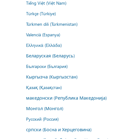
Tiếng Việt (Việt Nam)
Türkçe (Türkiye)
Türkmen dili (Türkmenistan)
Valencià (Espanya)
Ελληνικά (Ελλάδα)
Беларуская (Беларусь)
Български (България)
Кыргызча (Кыргызстан)
Қазақ (Қазақстан)
македонски (Република Македонија)
Монгол (Монгол)
Русский (Россия)
српски (Босна и Херцеговина)