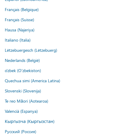
Français (Belgique)
Français (Suisse)
Hausa (Najeriya)
Italiano (Italia)
Lëtzebuergesch (Lëtzebuerg)
Nederlands (België)
o'zbek (O'zbekiston)
Quechua simi (America Latina)
Slovenski (Slovenija)
Te reo Māori (Aotearoa)
Valencià (Espanya)
Кыргызча (Кыргызстан)
Русский (Россия)