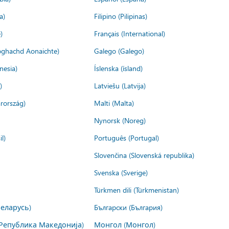
a)
Filipino (Pilipinas)
)
Français (International)
ìoghachd Aonaichte)
Galego (Galego)
nesia)
Íslenska (ísland)
)
Latviešu (Latvija)
rország)
Malti (Malta)
Nynorsk (Noreg)
l)
Português (Portugal)
Slovenčina (Slovenská republika)
Svenska (Sverige)
Türkmen dili (Türkmenistan)
Беларусь)
Български (България)
Република Македонија)
Монгол (Монгол)