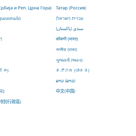
Србија и Реп. Црна Гора)
Татар (Россия)
այաստան)
עברית (ישראל)
سنڌي (پاکستان)
)
कोंकणी (भारत)
অসমীয়া (ভাৰত)
ગુજરાતી (ભારત)
ేశం)
ಕನ್ನಡ (ಭಾರತ)
ລາວ (ລາວ)
中文(中国)
국)
特別行政區)