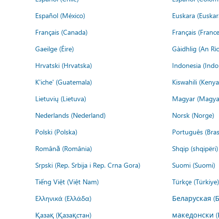
Español (México)
Euskara (Euskar
Français (Canada)
Français (France
Gaeilge (Éire)
Gàidhlig (An R
Hrvatski (Hrvatska)
Indonesia (Indo
K'iche' (Guatemala)
Kiswahili (Kenya
Lietuvių (Lietuva)
Magyar (Magya
Nederlands (Nederland)
Norsk (Norge)
Polski (Polska)
Português (Brasi
Română (România)
Shqip (shqipëri)
Srpski (Rep. Srbija i Rep. Crna Gora)
Suomi (Suomi)
Tiếng Việt (Việt Nam)
Türkçe (Türkiye)
Ελληνικά (Ελλάδα)
Беларуская (
Қазақ (Қазақстан)
македонски (