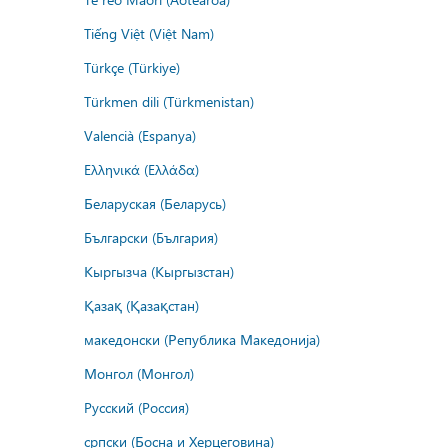
Tiếng Việt (Việt Nam)
Türkçe (Türkiye)
Türkmen dili (Türkmenistan)
Valencià (Espanya)
Ελληνικά (Ελλάδα)
Беларуская (Беларусь)
Български (България)
Кыргызча (Кыргызстан)
Қазақ (Қазақстан)
македонски (Република Македонија)
Монгол (Монгол)
Русский (Россия)
српски (Босна и Херцеговина)