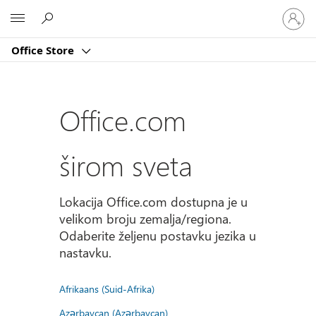
Prijavite
Microsoft
se
na
Office Store
nalog
Office.com
širom sveta
Lokacija Office.com dostupna je u
velikom broju zemalja/regiona.
Odaberite željenu postavku jezika u
nastavku.
Afrikaans (Suid-Afrika)
Azərbaycan (Azərbaycan)