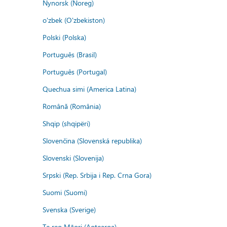
Nynorsk (Noreg)
o'zbek (O'zbekiston)
Polski (Polska)
Português (Brasil)
Português (Portugal)
Quechua simi (America Latina)
Română (România)
Shqip (shqipëri)
Slovenčina (Slovenská republika)
Slovenski (Slovenija)
Srpski (Rep. Srbija i Rep. Crna Gora)
Suomi (Suomi)
Svenska (Sverige)
Te reo Māori (Aotearoa)