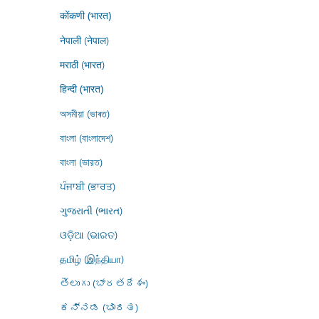
कोंकणी (भारत)
नेपाली (नेपाल)
मराठी (भारत)
हिन्दी (भारत)
অসমীয়া (ভাৰত)
বাংলা (বাংলাদেশ)
বাংলা (ভারত)
ਪੰਜਾਬੀ (ਭਾਰਤ)
ગુજરાતી (ભારત)
ଓଡ଼ିଆ (ଭାରତ)
தமிழ் (இந்தியா)
తెలుగు (భారతదేశం)
ಕನ್ನಡ (ಭಾರತ)