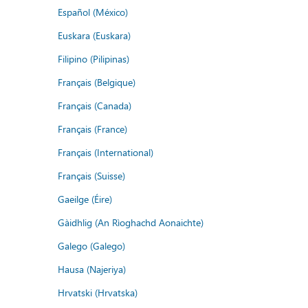
Español (México)
Euskara (Euskara)
Filipino (Pilipinas)
Français (Belgique)
Français (Canada)
Français (France)
Français (International)
Français (Suisse)
Gaeilge (Éire)
Gàidhlig (An Rìoghachd Aonaichte)
Galego (Galego)
Hausa (Najeriya)
Hrvatski (Hrvatska)