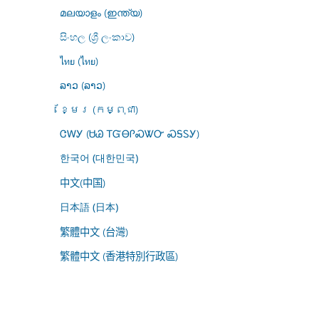
മലയാളം (ഇന്ത്യ)
සිංහල (ශ්‍රී ලංකාව)
ไทย (ไทย)
ລາວ (ລາວ)
ខ្មែរ (កម្ពុជា)
ᏣᎳᎩ (ᏌᏊ ᎢᏳᎾᎵᏍᏔᏅ ᏍᎦᏚᎩ)
한국어 (대한민국)
中文(中国)
日本語 (日本)
繁體中文 (台灣)
繁體中文 (香港特別行政區)