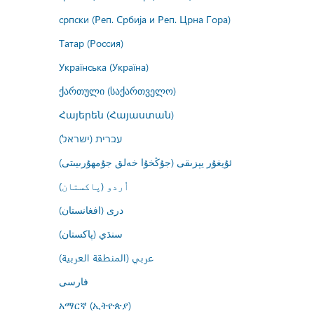
српски (Реп. Србија и Реп. Црна Гора)
Татар (Россия)
Українська (Україна)
ქართული (საქართველო)
Հայերեն (Հայաստան)
עברית (ישראל)
ئۇيغۇر يېزىقى (جۇڭخۇا خەلق جۇمھۇرىيىتى)
اُردو (پاکستان)
درى (افغانستان)
سنڌي (پاکستان)
عربي (المنطقة العربية)
فارسى
አማርኛ (ኢትዮጵያ)