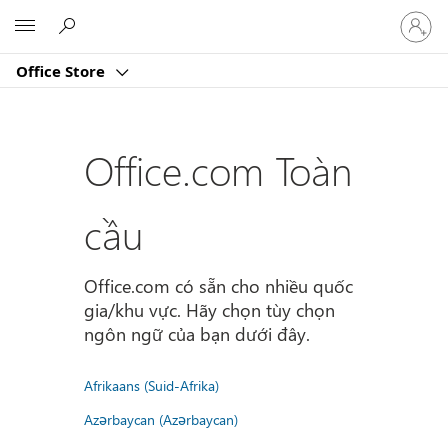
Đăng
Microsoft
nhập
tài
Office Store
khoản
của
bạn
Office.com Toàn
cầu
Office.com có sẵn cho nhiều quốc
gia/khu vực. Hãy chọn tùy chọn
ngôn ngữ của bạn dưới đây.
Afrikaans (Suid-Afrika)
Azərbaycan (Azərbaycan)