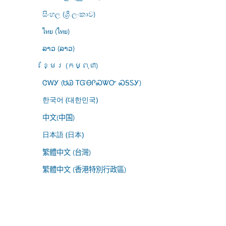
සිංහල (ශ්‍රී ලංකාව)
ไทย (ไทย)
ລາວ (ລາວ)
ខ្មែរ (កម្ពុជា)
ᏣᎳᎩ (ᏌᏊ ᎢᏳᎾᎵᏍᏔᏅ ᏍᎦᏚᎩ)
한국어 (대한민국)
中文(中国)
日本語 (日本)
繁體中文 (台灣)
繁體中文 (香港特別行政區)