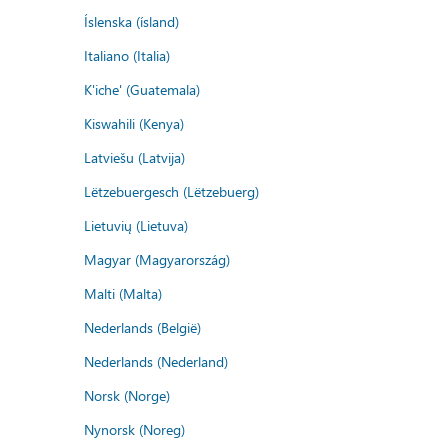
Íslenska (ísland)
Italiano (Italia)
K'iche' (Guatemala)
Kiswahili (Kenya)
Latviešu (Latvija)
Lëtzebuergesch (Lëtzebuerg)
Lietuvių (Lietuva)
Magyar (Magyarország)
Malti (Malta)
Nederlands (België)
Nederlands (Nederland)
Norsk (Norge)
Nynorsk (Noreg)