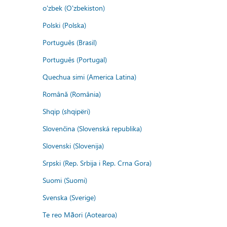
o'zbek (O'zbekiston)
Polski (Polska)
Português (Brasil)
Português (Portugal)
Quechua simi (America Latina)
Română (România)
Shqip (shqipëri)
Slovenčina (Slovenská republika)
Slovenski (Slovenija)
Srpski (Rep. Srbija i Rep. Crna Gora)
Suomi (Suomi)
Svenska (Sverige)
Te reo Māori (Aotearoa)