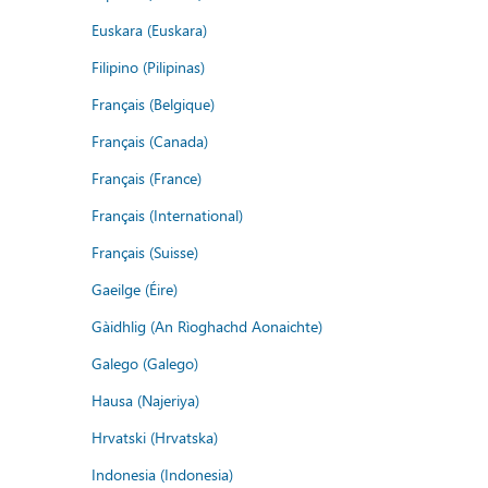
Euskara (Euskara)
Filipino (Pilipinas)
Français (Belgique)
Français (Canada)
Français (France)
Français (International)
Français (Suisse)
Gaeilge (Éire)
Gàidhlig (An Rìoghachd Aonaichte)
Galego (Galego)
Hausa (Najeriya)
Hrvatski (Hrvatska)
Indonesia (Indonesia)