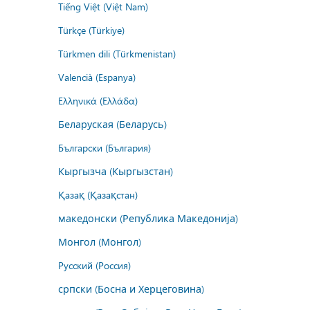
Tiếng Việt (Việt Nam)
Türkçe (Türkiye)
Türkmen dili (Türkmenistan)
Valencià (Espanya)
Ελληνικά (Ελλάδα)
Беларуская (Беларусь)
Български (България)
Кыргызча (Кыргызстан)
Қазақ (Қазақстан)
македонски (Република Македонија)
Монгол (Монгол)
Русский (Россия)
српски (Босна и Херцеговина)