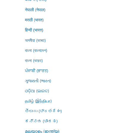
नेपाली (नेपाल)
मराठी (भारत)
हिन्दी (भारत)
অসমীয়া (ভাৰত)
বাংলা (বাংলাদেশ)
বাংলা (ভারত)
ਪੰਜਾਬੀ (ਭਾਰਤ)
ગુજરાતી (ભારત)
ଓଡ଼ିଆ (ଭାରତ)
தமிழ் (இந்தியா)
తెలుగు (భారతదేశం)
ಕನ್ನಡ (ಭಾರತ)
മലയാളം (ഇന്ത്യ)