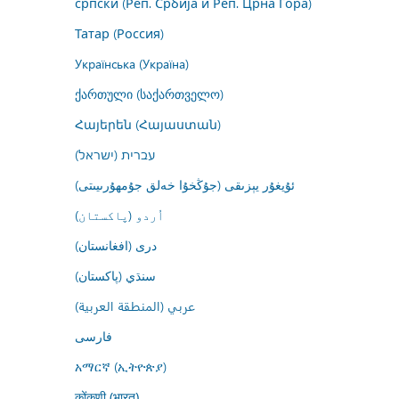
српски (Реп. Србија и Реп. Црна Гора)
Татар (Россия)
Українська (Україна)
ქართული (საქართველო)
Հայերեն (Հայաստան)
עברית (ישראל)
ئۇيغۇر يېزىقى (جۇڭخۇا خەلق جۇمھۇرىيىتى)
اُردو (پاکستان)
درى (افغانستان)
سنڌي (پاکستان)
عربي (المنطقة العربية)
فارسى
አማርኛ (ኢትዮጵያ)
कोंकणी (भारत)