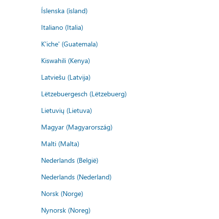
Íslenska (ísland)
Italiano (Italia)
K'iche' (Guatemala)
Kiswahili (Kenya)
Latviešu (Latvija)
Lëtzebuergesch (Lëtzebuerg)
Lietuvių (Lietuva)
Magyar (Magyarország)
Malti (Malta)
Nederlands (België)
Nederlands (Nederland)
Norsk (Norge)
Nynorsk (Noreg)