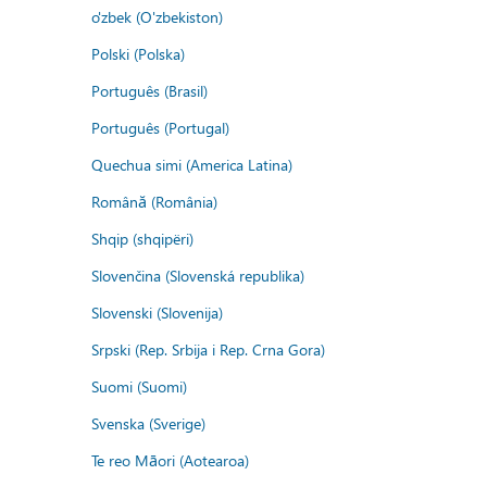
o'zbek (O'zbekiston)
Polski (Polska)
Português (Brasil)
Português (Portugal)
Quechua simi (America Latina)
Română (România)
Shqip (shqipëri)
Slovenčina (Slovenská republika)
Slovenski (Slovenija)
Srpski (Rep. Srbija i Rep. Crna Gora)
Suomi (Suomi)
Svenska (Sverige)
Te reo Māori (Aotearoa)