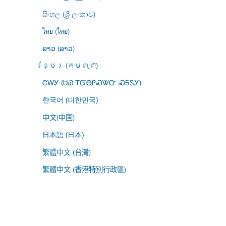
සිංහල (ශ්‍රී ලංකාව)
ไทย (ไทย)
ລາວ (ລາວ)
ខ្មែរ (កម្ពុជា)
ᏣᎳᎩ (ᏌᏊ ᎢᏳᎾᎵᏍᏔᏅ ᏍᎦᏚᎩ)
한국어 (대한민국)
中文(中国)
日本語 (日本)
繁體中文 (台灣)
繁體中文 (香港特別行政區)