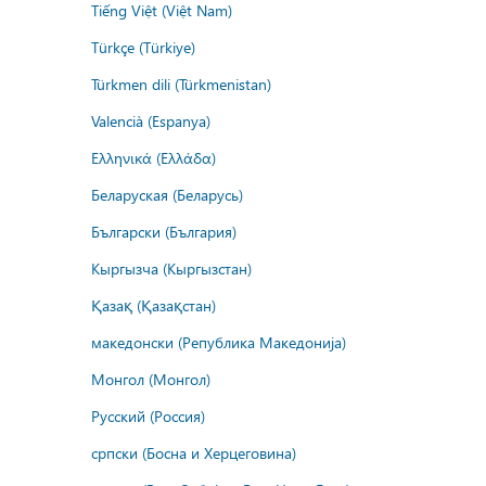
Tiếng Việt (Việt Nam)
Türkçe (Türkiye)
Türkmen dili (Türkmenistan)
Valencià (Espanya)
Ελληνικά (Ελλάδα)
Беларуская (Беларусь)
Български (България)
Кыргызча (Кыргызстан)
Қазақ (Қазақстан)
македонски (Република Македонија)
Монгол (Монгол)
Русский (Россия)
српски (Босна и Херцеговина)