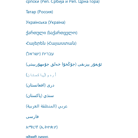
српски (Реп. Србија и Реп. Црна Гора)
Татар (Россия)
Українська (Україна)
ქართული (საქართველო)
Հայերեն (Հայաստան)
עברית (ישראל)
ئۇيغۇر يېزىقى (جۇڭخۇا خەلق جۇمھۇرىيىتى)
اُردو (پاکستان)
درى (افغانستان)
سنڌي (پاکستان)
عربي (المنطقة العربية)
فارسى
አማርኛ (ኢትዮጵያ)
कोंकणी (भारत)