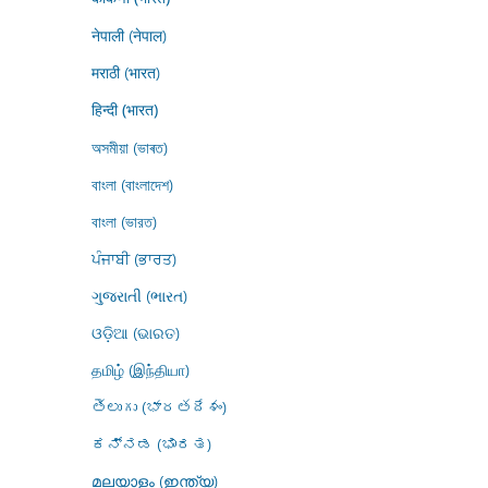
नेपाली (नेपाल)
मराठी (भारत)
हिन्दी (भारत)
অসমীয়া (ভাৰত)
বাংলা (বাংলাদেশ)
বাংলা (ভারত)
ਪੰਜਾਬੀ (ਭਾਰਤ)
ગુજરાતી (ભારત)
ଓଡ଼ିଆ (ଭାରତ)
தமிழ் (இந்தியா)
తెలుగు (భారతదేశం)
ಕನ್ನಡ (ಭಾರತ)
മലയാളം (ഇന്ത്യ)