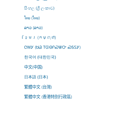
සිංහල (ශ්‍රී ලංකාව)
ไทย (ไทย)
ລາວ (ລາວ)
ខ្មែរ (កម្ពុជា)
ᏣᎳᎩ (ᏌᏊ ᎢᏳᎾᎵᏍᏔᏅ ᏍᎦᏚᎩ)
한국어 (대한민국)
中文(中国)
日本語 (日本)
繁體中文 (台灣)
繁體中文 (香港特別行政區)