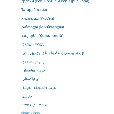
српски (Реп. Србија и Реп. Црна Гора)
Татар (Россия)
Українська (Україна)
ქართული (საქართველო)
Հայերեն (Հայաստան)
עברית (ישראל)
ئۇيغۇر يېزىقى (جۇڭخۇا خەلق جۇمھۇرىيىتى)
اُردو (پاکستان)
درى (افغانستان)
سنڌي (پاکستان)
عربي (المنطقة العربية)
فارسى
አማርኛ (ኢትዮጵያ)
कोंकणी (भारत)