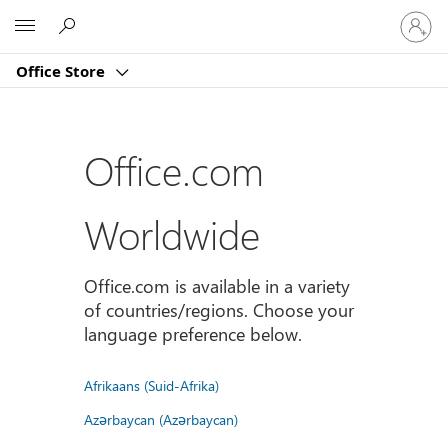
Sign
Microsoft
in
to
Office Store
your
account
Office.com
Worldwide
Office.com is available in a variety
of countries/regions. Choose your
language preference below.
Afrikaans (Suid-Afrika)
Azərbaycan (Azərbaycan)