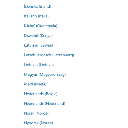
Íslenska (ísland)
Italiano (Italia)
K'iche' (Guatemala)
Kiswahili (Kenya)
Latviešu (Latvija)
Lëtzebuergesch (Lëtzebuerg)
Lietuvių (Lietuva)
Magyar (Magyarország)
Malti (Malta)
Nederlands (België)
Nederlands (Nederland)
Norsk (Norge)
Nynorsk (Noreg)