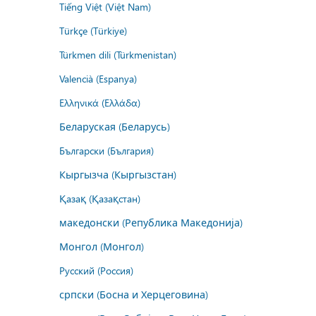
Tiếng Việt (Việt Nam)
Türkçe (Türkiye)
Türkmen dili (Türkmenistan)
Valencià (Espanya)
Ελληνικά (Ελλάδα)
Беларуская (Беларусь)
Български (България)
Кыргызча (Кыргызстан)
Қазақ (Қазақстан)
македонски (Република Македонија)
Монгол (Монгол)
Русский (Россия)
српски (Босна и Херцеговина)