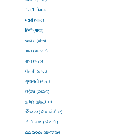
नेपाली (नेपाल)
मराठी (भारत)
हिन्दी (भारत)
অসমীয়া (ভাৰত)
বাংলা (বাংলাদেশ)
বাংলা (ভারত)
ਪੰਜਾਬੀ (ਭਾਰਤ)
ગુજરાતી (ભારત)
ଓଡ଼ିଆ (ଭାରତ)
தமிழ் (இந்தியா)
తెలుగు (భారతదేశం)
ಕನ್ನಡ (ಭಾರತ)
മലയാളം (ഇന്ത്യ)