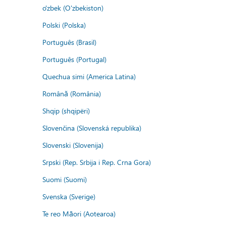
o'zbek (O'zbekiston)
Polski (Polska)
Português (Brasil)
Português (Portugal)
Quechua simi (America Latina)
Română (România)
Shqip (shqipëri)
Slovenčina (Slovenská republika)
Slovenski (Slovenija)
Srpski (Rep. Srbija i Rep. Crna Gora)
Suomi (Suomi)
Svenska (Sverige)
Te reo Māori (Aotearoa)