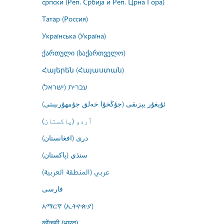
српски (Реп. Србија и Реп. Црна Гора)
Татар (Россия)
Українська (Україна)
ქართული (საქართველო)
Հայերեն (Հայաստան)
עברית (ישראל)
ئۇيغۇر يېزىقى (جۇڭخۇا خەلق جۇمھۇرىيىتى)
اُردو (پاکستان)
درى (افغانستان)
سنڌي (پاکستان)
عربي (المنطقة العربية)
فارسى
አማርኛ (ኢትዮጵያ)
कोंकणी (भारत)