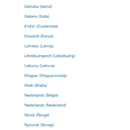
Íslenska (ísland)
Italiano (Italia)
K'iche' (Guatemala)
Kiswahili (Kenya)
Latviešu (Latvija)
Lëtzebuergesch (Lëtzebuerg)
Lietuvių (Lietuva)
Magyar (Magyarország)
Malti (Malta)
Nederlands (België)
Nederlands (Nederland)
Norsk (Norge)
Nynorsk (Noreg)