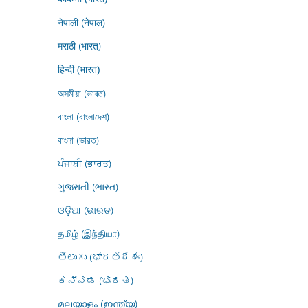
नेपाली (नेपाल)
मराठी (भारत)
हिन्दी (भारत)
অসমীয়া (ভাৰত)
বাংলা (বাংলাদেশ)
বাংলা (ভারত)
ਪੰਜਾਬੀ (ਭਾਰਤ)
ગુજરાતી (ભારત)
ଓଡ଼ିଆ (ଭାରତ)
தமிழ் (இந்தியா)
తెలుగు (భారతదేశం)
ಕನ್ನಡ (ಭಾರತ)
മലയാളം (ഇന്ത്യ)