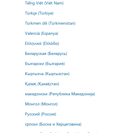
Tiếng Việt (Việt Nam)
Türkçe (Türkiye)
Türkmen dili (Türkmenistan)
Valencià (Espanya)
Ελληνικά (Ελλάδα)
Беларуская (Беларусь)
Български (България)
Кыргызча (Кыргызстан)
Қазақ (Қазақстан)
македонски (Република Македонија)
Монгол (Монгол)
Русский (Россия)
српски (Босна и Херцеговина)