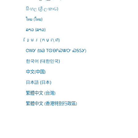
සිංහල (ශ්‍රී ලංකාව)
ไทย (ไทย)
ລາວ (ລາວ)
ខ្មែរ (កម្ពុជា)
ᏣᎳᎩ (ᏌᏊ ᎢᏳᎾᎵᏍᏔᏅ ᏍᎦᏚᎩ)
한국어 (대한민국)
中文(中国)
日本語 (日本)
繁體中文 (台灣)
繁體中文 (香港特別行政區)