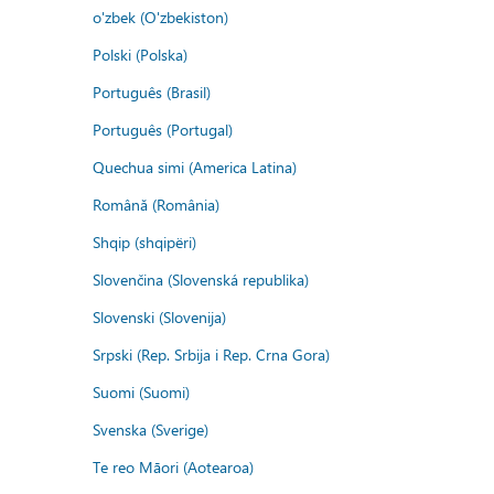
o'zbek (O'zbekiston)
Polski (Polska)
Português (Brasil)
Português (Portugal)
Quechua simi (America Latina)
Română (România)
Shqip (shqipëri)
Slovenčina (Slovenská republika)
Slovenski (Slovenija)
Srpski (Rep. Srbija i Rep. Crna Gora)
Suomi (Suomi)
Svenska (Sverige)
Te reo Māori (Aotearoa)