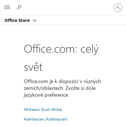
Přihlast
Microsoft
se
ke
Office Store
svému
účtu
Office.com: celý
svět
Office.com je k dispozici v různých
zemích/oblastech. Zvolte si dole
jazykové preference.
Afrikaans (Suid-Afrika)
Azərbaycan (Azərbaycan)