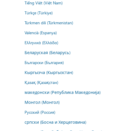
Tiếng Việt (Việt Nam)
Türkçe (Türkiye)
Türkmen dili (Türkmenistan)
Valencià (Espanya)
Ελληνικά (Ελλάδα)
Беларуская (Беларусь)
Български (България)
Кыргызча (Кыргызстан)
Қазақ (Қазақстан)
македонски (Република Македонија)
Монгол (Монгол)
Русский (Россия)
српски (Босна и Херцеговина)