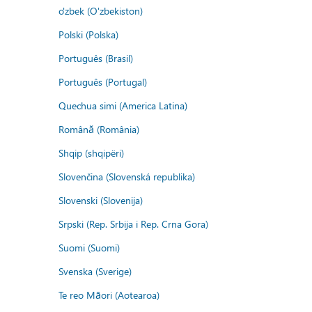
o'zbek (O'zbekiston)
Polski (Polska)
Português (Brasil)
Português (Portugal)
Quechua simi (America Latina)
Română (România)
Shqip (shqipëri)
Slovenčina (Slovenská republika)
Slovenski (Slovenija)
Srpski (Rep. Srbija i Rep. Crna Gora)
Suomi (Suomi)
Svenska (Sverige)
Te reo Māori (Aotearoa)