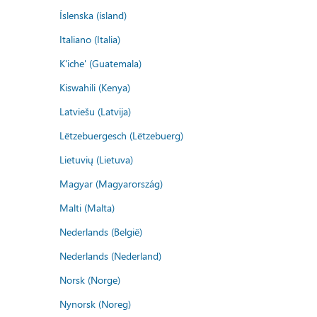
Íslenska (ísland)
Italiano (Italia)
K'iche' (Guatemala)
Kiswahili (Kenya)
Latviešu (Latvija)
Lëtzebuergesch (Lëtzebuerg)
Lietuvių (Lietuva)
Magyar (Magyarország)
Malti (Malta)
Nederlands (België)
Nederlands (Nederland)
Norsk (Norge)
Nynorsk (Noreg)