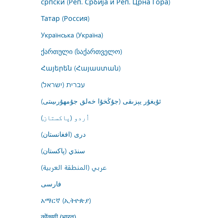
српски (Реп. Србија и Реп. Црна Гора)
Татар (Россия)
Українська (Україна)
ქართული (საქართველო)
Հայերեն (Հայաստան)
עברית (ישראל)
ئۇيغۇر يېزىقى (جۇڭخۇا خەلق جۇمھۇرىيىتى)
اُردو (پاکستان)
درى (افغانستان)
سنڌي (پاکستان)
عربي (المنطقة العربية)
فارسى
አማርኛ (ኢትዮጵያ)
कोंकणी (भारत)