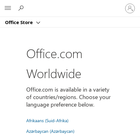
Sign
Microsoft
in
to
Office Store
your
account
Office.com
Worldwide
Office.com is available in a variety
of countries/regions. Choose your
language preference below.
Afrikaans (Suid-Afrika)
Azərbaycan (Azərbaycan)