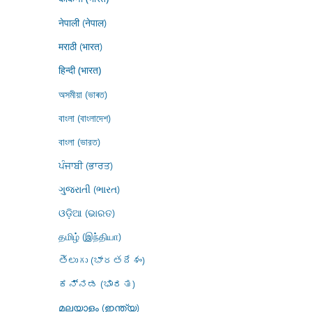
नेपाली (नेपाल)
मराठी (भारत)
हिन्दी (भारत)
অসমীয়া (ভাৰত)
বাংলা (বাংলাদেশ)
বাংলা (ভারত)
ਪੰਜਾਬੀ (ਭਾਰਤ)
ગુજરાતી (ભારત)
ଓଡ଼ିଆ (ଭାରତ)
தமிழ் (இந்தியா)
తెలుగు (భారతదేశం)
ಕನ್ನಡ (ಭಾರತ)
മലയാളം (ഇന്ത്യ)