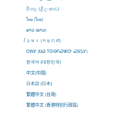
සිංහල (ශ්‍රී ලංකාව)
ไทย (ไทย)
ລາວ (ລາວ)
ខ្មែរ (កម្ពុជា)
ᏣᎳᎩ (ᏌᏊ ᎢᏳᎾᎵᏍᏔᏅ ᏍᎦᏚᎩ)
한국어 (대한민국)
中文(中国)
日本語 (日本)
繁體中文 (台灣)
繁體中文 (香港特別行政區)