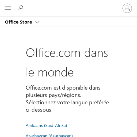
Connect
Microsoft
vous
à
Office Store
votre
compte
Office.com dans
le monde
Office.com est disponible dans
plusieurs pays/régions.
Sélectionnez votre langue préférée
ci-dessous.
Afrikaans (Suid-Afrika)
Azərbaycan (Azərbaycan)