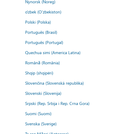
Nynorsk (Noreg)
o'zbek (O'zbekiston)
Polski (Polska)
Português (Brasil)
Português (Portugal)
Quechua simi (America Latina)
Română (România)
Shqip (shqipëri)
Slovenčina (Slovenská republika)
Slovenski (Slovenija)
Srpski (Rep. Srbija i Rep. Crna Gora)
Suomi (Suomi)
Svenska (Sverige)
Te reo Māori (Aotearoa)