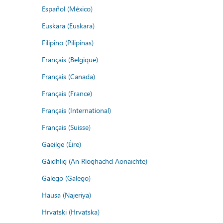
Español (México)
Euskara (Euskara)
Filipino (Pilipinas)
Français (Belgique)
Français (Canada)
Français (France)
Français (International)
Français (Suisse)
Gaeilge (Éire)
Gàidhlig (An Rìoghachd Aonaichte)
Galego (Galego)
Hausa (Najeriya)
Hrvatski (Hrvatska)