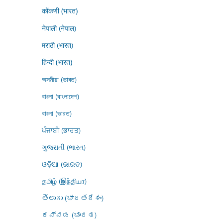
कोंकणी (भारत)
नेपाली (नेपाल)
मराठी (भारत)
हिन्दी (भारत)
অসমীয়া (ভাৰত)
বাংলা (বাংলাদেশ)
বাংলা (ভারত)
ਪੰਜਾਬੀ (ਭਾਰਤ)
ગુજરાતી (ભારત)
ଓଡ଼ିଆ (ଭାରତ)
தமிழ் (இந்தியா)
తెలుగు (భారతదేశం)
ಕನ್ನಡ (ಭಾರತ)