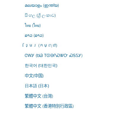
മലയാളം (ഇന്ത്യ)
සිංහල (ශ්‍රී ලංකාව)
ไทย (ไทย)
ລາວ (ລາວ)
ខ្មែរ (កម្ពុជា)
ᏣᎳᎩ (ᏌᏊ ᎢᏳᎾᎵᏍᏔᏅ ᏍᎦᏚᎩ)
한국어 (대한민국)
中文(中国)
日本語 (日本)
繁體中文 (台灣)
繁體中文 (香港特別行政區)