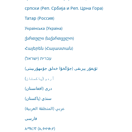
српски (Реп. Србија и Реп. Црна Гора)
Татар (Россия)
Українська (Україна)
ქართული (საქართველო)
Հայերեն (Հայաստան)
עברית (ישראל)
ئۇيغۇر يېزىقى (جۇڭخۇا خەلق جۇمھۇرىيىتى)
اُردو (پاکستان)
درى (افغانستان)
سنڌي (پاکستان)
عربي (المنطقة العربية)
فارسى
አማርኛ (ኢትዮጵያ)