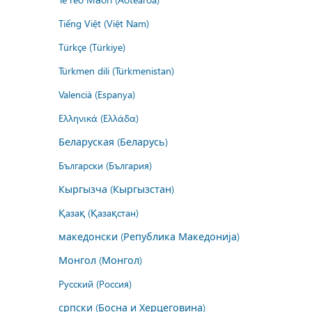
Tiếng Việt (Việt Nam)
Türkçe (Türkiye)
Türkmen dili (Türkmenistan)
Valencià (Espanya)
Ελληνικά (Ελλάδα)
Беларуская (Беларусь)
Български (България)
Кыргызча (Кыргызстан)
Қазақ (Қазақстан)
македонски (Република Македонија)
Монгол (Монгол)
Русский (Россия)
српски (Босна и Херцеговина)